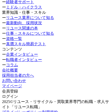
ー
経験者サポート
ー
ミドル・ハイクラス
業界知識・仕事・スキル
ー
リユース業界について知る
ー
最新動向、採用状況
ー
リユース関連の本
ー
仕事・スキルについて知る
ー
資格一覧
ー
真贋スキル簡易テスト
コンテンツ
ー
企業インタビュー
ー
転職者インタビュー
ー
コラム
会社概要
採用担当者の方へ
お問い合わせ
マイページ
会員登録
ログイン
2025©リユース・リサイクル・買取業界専門の転職・求人サ
イト「リユース転職」