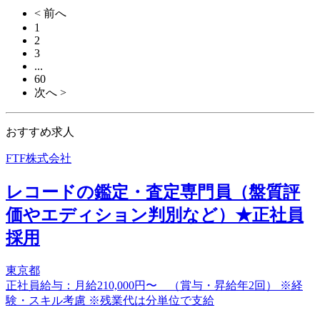
< 前へ
1
2
3
...
60
次へ >
おすすめ求人
FTF株式会社
レコードの鑑定・査定専門員（盤質評
価やエディション判別など）★正社員
採用
東京都
正社員給与：月給210,000円〜 （賞与・昇給年2回） ※経
験・スキル考慮 ※残業代は分単位で支給