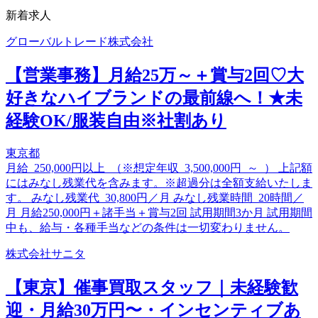
新着求人
グローバルトレード株式会社
【営業事務】月給25万～＋賞与2回♡大
好きなハイブランドの最前線へ！★未
経験OK/服装自由※社割あり
東京都
月給 250,000円以上 （※想定年収 3,500,000円 ～ ） 上記額
にはみなし残業代を含みます。※超過分は全額支給いたしま
す。 みなし残業代 30,800円／月 みなし残業時間 20時間／
月 月給250,000円＋諸手当＋賞与2回 試用期間3か月 試用期間
中も、給与・各種手当などの条件は一切変わりません。
株式会社サニタ
【東京】催事買取スタッフ｜未経験歓
迎・月給30万円〜・インセンティブあ