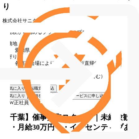
り
株式会社サニタ
未経験から始めるブランド買取のプロ
勤務地
愛知県
最寄り駅
各催事会場により異なる（直行直帰OK）
給与
月給 30万円〜60万円（固定残業代含む）
お気に入り
転職支援申込
お気に入り
詳細を見る
転職支援サービスに申し込む
NEW
正社員
【千葉】催事買取スタッフ｜未経験歓
迎・月給30万円〜・インセンティブあ
り