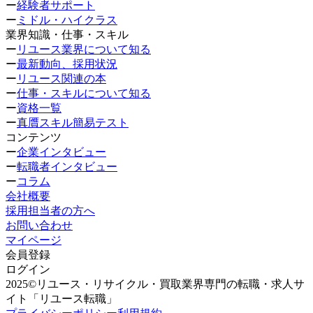
ー
経験者サポート
ー
ミドル・ハイクラス
業界知識・仕事・スキル
ー
リユース業界について知る
ー
最新動向、採用状況
ー
リユース関連の本
ー
仕事・スキルについて知る
ー
資格一覧
ー
真贋スキル簡易テスト
コンテンツ
ー
企業インタビュー
ー
転職者インタビュー
ー
コラム
会社概要
採用担当者の方へ
お問い合わせ
マイページ
会員登録
ログイン
2025©リユース・リサイクル・買取業界専門の転職・求人サ
イト「リユース転職」