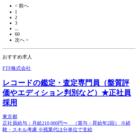
< 前へ
1
2
3
...
60
次へ >
おすすめ求人
FTF株式会社
レコードの鑑定・査定専門員（盤質評
価やエディション判別など）★正社員
採用
東京都
正社員給与：月給210,000円〜 （賞与・昇給年2回） ※経
験・スキル考慮 ※残業代は分単位で支給