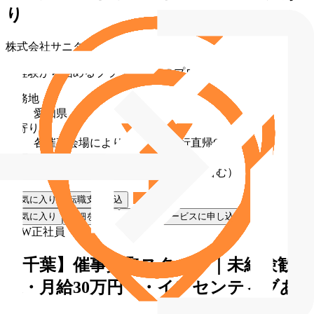
り
株式会社サニタ
未経験から始めるブランド買取のプロ
勤務地
愛知県
最寄り駅
各催事会場により異なる（直行直帰OK）
給与
月給 30万円〜60万円（固定残業代含む）
お気に入り
転職支援申込
お気に入り
詳細を見る
転職支援サービスに申し込む
NEW
正社員
【千葉】催事買取スタッフ｜未経験歓
迎・月給30万円〜・インセンティブあ
り