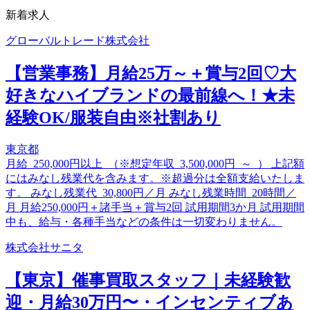
新着求人
グローバルトレード株式会社
【営業事務】月給25万～＋賞与2回♡大
好きなハイブランドの最前線へ！★未
経験OK/服装自由※社割あり
東京都
月給 250,000円以上 （※想定年収 3,500,000円 ～ ） 上記額
にはみなし残業代を含みます。※超過分は全額支給いたしま
す。 みなし残業代 30,800円／月 みなし残業時間 20時間／
月 月給250,000円＋諸手当＋賞与2回 試用期間3か月 試用期間
中も、給与・各種手当などの条件は一切変わりません。
株式会社サニタ
【東京】催事買取スタッフ｜未経験歓
迎・月給30万円〜・インセンティブあ