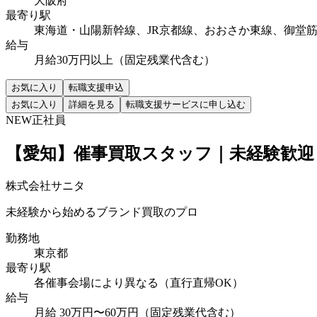
大阪府
最寄り駅
東海道・山陽新幹線、JR京都線、おおさか東線、御堂
給与
月給30万円以上（固定残業代含む）
お気に入り
転職支援申込
お気に入り
詳細を見る
転職支援サービスに申し込む
NEW
正社員
【愛知】催事買取スタッフ｜未経験歓迎
株式会社サニタ
未経験から始めるブランド買取のプロ
勤務地
東京都
最寄り駅
各催事会場により異なる（直行直帰OK）
給与
月給 30万円〜60万円（固定残業代含む）