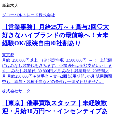
新着求人
グローバルトレード株式会社
【営業事務】月給25万～＋賞与2回♡大
好きなハイブランドの最前線へ！★未
経験OK/服装自由※社割あり
東京都
月給 250,000円以上 （※想定年収 3,500,000円 ～ ） 上記額
にはみなし残業代を含みます。※超過分は全額支給いたしま
す。 みなし残業代 30,800円／月 みなし残業時間 20時間／
月 月給250,000円＋諸手当＋賞与2回 試用期間3か月 試用期間
中も、給与・各種手当などの条件は一切変わりません。
株式会社サニタ
【東京】催事買取スタッフ｜未経験歓
迎・月給30万円〜・インセンティブあ