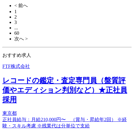
< 前へ
1
2
3
...
60
次へ >
おすすめ求人
FTF株式会社
レコードの鑑定・査定専門員（盤質評
価やエディション判別など）★正社員
採用
東京都
正社員給与：月給210,000円〜 （賞与・昇給年2回） ※経
験・スキル考慮 ※残業代は分単位で支給