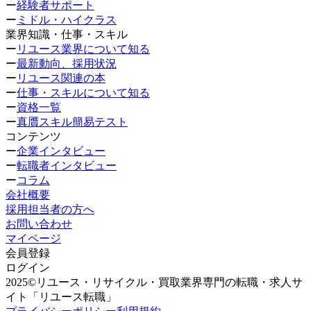
ー
経験者サポート
ー
ミドル・ハイクラス
業界知識・仕事・スキル
ー
リユース業界について知る
ー
最新動向、採用状況
ー
リユース関連の本
ー
仕事・スキルについて知る
ー
資格一覧
ー
真贋スキル簡易テスト
コンテンツ
ー
企業インタビュー
ー
転職者インタビュー
ー
コラム
会社概要
採用担当者の方へ
お問い合わせ
マイページ
会員登録
ログイン
2025©リユース・リサイクル・買取業界専門の転職・求人サ
イト「リユース転職」