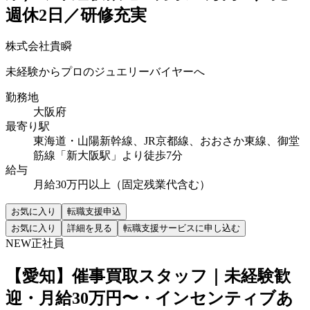
週休2日／研修充実
株式会社貴瞬
未経験からプロのジュエリーバイヤーへ
勤務地
大阪府
最寄り駅
東海道・山陽新幹線、JR京都線、おおさか東線、御堂
筋線「新大阪駅」より徒歩7分
給与
月給30万円以上（固定残業代含む）
お気に入り
転職支援申込
お気に入り
詳細を見る
転職支援サービスに申し込む
NEW
正社員
【愛知】催事買取スタッフ｜未経験歓
迎・月給30万円〜・インセンティブあ