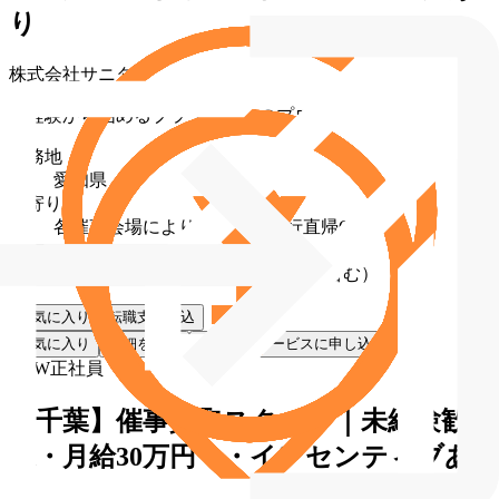
り
株式会社サニタ
未経験から始めるブランド買取のプロ
勤務地
愛知県
最寄り駅
各催事会場により異なる（直行直帰OK）
給与
月給 30万円〜60万円（固定残業代含む）
お気に入り
転職支援申込
お気に入り
詳細を見る
転職支援サービスに申し込む
NEW
正社員
【千葉】催事買取スタッフ｜未経験歓
迎・月給30万円〜・インセンティブあ
り