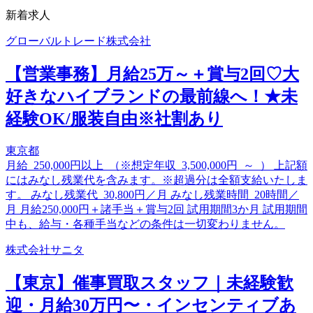
新着求人
グローバルトレード株式会社
【営業事務】月給25万～＋賞与2回♡大
好きなハイブランドの最前線へ！★未
経験OK/服装自由※社割あり
東京都
月給 250,000円以上 （※想定年収 3,500,000円 ～ ） 上記額
にはみなし残業代を含みます。※超過分は全額支給いたしま
す。 みなし残業代 30,800円／月 みなし残業時間 20時間／
月 月給250,000円＋諸手当＋賞与2回 試用期間3か月 試用期間
中も、給与・各種手当などの条件は一切変わりません。
株式会社サニタ
【東京】催事買取スタッフ｜未経験歓
迎・月給30万円〜・インセンティブあ