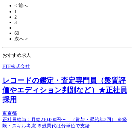
< 前へ
1
2
3
...
60
次へ >
おすすめ求人
FTF株式会社
レコードの鑑定・査定専門員（盤質評
価やエディション判別など）★正社員
採用
東京都
正社員給与：月給210,000円〜 （賞与・昇給年2回） ※経
験・スキル考慮 ※残業代は分単位で支給