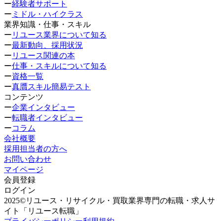
ー
経験者サポート
ー
ミドル・ハイクラス
業界知識・仕事・スキル
ー
リユース業界について知る
ー
最新動向、採用状況
ー
リユース関連の本
ー
仕事・スキルについて知る
ー
資格一覧
ー
真贋スキル簡易テスト
コンテンツ
ー
企業インタビュー
ー
転職者インタビュー
ー
コラム
会社概要
採用担当者の方へ
お問い合わせ
マイページ
会員登録
ログイン
2025©リユース・リサイクル・買取業界専門の転職・求人サ
イト「リユース転職」