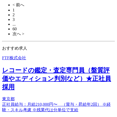
< 前へ
1
2
3
...
60
次へ >
おすすめ求人
FTF株式会社
レコードの鑑定・査定専門員（盤質評
価やエディション判別など）★正社員
採用
東京都
正社員給与：月給210,000円〜 （賞与・昇給年2回） ※経
験・スキル考慮 ※残業代は分単位で支給