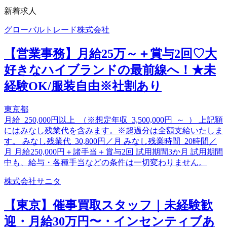
新着求人
グローバルトレード株式会社
【営業事務】月給25万～＋賞与2回♡大
好きなハイブランドの最前線へ！★未
経験OK/服装自由※社割あり
東京都
月給 250,000円以上 （※想定年収 3,500,000円 ～ ） 上記額
にはみなし残業代を含みます。※超過分は全額支給いたしま
す。 みなし残業代 30,800円／月 みなし残業時間 20時間／
月 月給250,000円＋諸手当＋賞与2回 試用期間3か月 試用期間
中も、給与・各種手当などの条件は一切変わりません。
株式会社サニタ
【東京】催事買取スタッフ｜未経験歓
迎・月給30万円〜・インセンティブあ