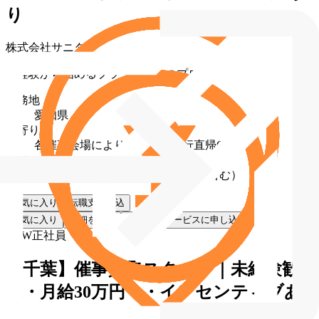
り
株式会社サニタ
未経験から始めるブランド買取のプロ
勤務地
愛知県
最寄り駅
各催事会場により異なる（直行直帰OK）
給与
月給 30万円〜60万円（固定残業代含む）
お気に入り
転職支援申込
お気に入り
詳細を見る
転職支援サービスに申し込む
NEW
正社員
【千葉】催事買取スタッフ｜未経験歓
迎・月給30万円〜・インセンティブあ
り