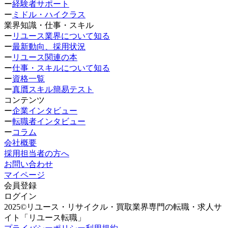
ー
経験者サポート
ー
ミドル・ハイクラス
業界知識・仕事・スキル
ー
リユース業界について知る
ー
最新動向、採用状況
ー
リユース関連の本
ー
仕事・スキルについて知る
ー
資格一覧
ー
真贋スキル簡易テスト
コンテンツ
ー
企業インタビュー
ー
転職者インタビュー
ー
コラム
会社概要
採用担当者の方へ
お問い合わせ
マイページ
会員登録
ログイン
2025©リユース・リサイクル・買取業界専門の転職・求人サ
イト「リユース転職」