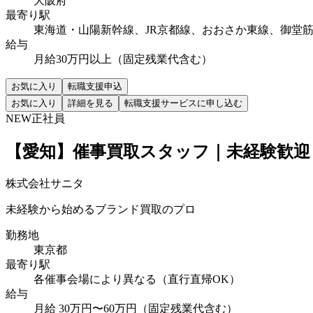
大阪府
最寄り駅
東海道・山陽新幹線、JR京都線、おおさか東線、御堂
給与
月給30万円以上（固定残業代含む）
お気に入り
転職支援申込
お気に入り
詳細を見る
転職支援サービスに申し込む
NEW
正社員
【愛知】催事買取スタッフ｜未経験歓迎
株式会社サニタ
未経験から始めるブランド買取のプロ
勤務地
東京都
最寄り駅
各催事会場により異なる（直行直帰OK）
給与
月給 30万円〜60万円（固定残業代含む）