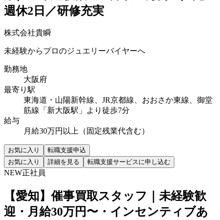
週休2日／研修充実
株式会社貴瞬
未経験からプロのジュエリーバイヤーへ
勤務地
大阪府
最寄り駅
東海道・山陽新幹線、JR京都線、おおさか東線、御堂
筋線「新大阪駅」より徒歩7分
給与
月給30万円以上（固定残業代含む）
お気に入り
転職支援申込
お気に入り
詳細を見る
転職支援サービスに申し込む
NEW
正社員
【愛知】催事買取スタッフ｜未経験歓
迎・月給30万円〜・インセンティブあ