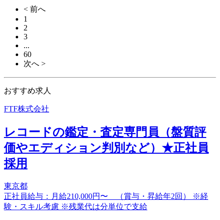
< 前へ
1
2
3
...
60
次へ >
おすすめ求人
FTF株式会社
レコードの鑑定・査定専門員（盤質評
価やエディション判別など）★正社員
採用
東京都
正社員給与：月給210,000円〜 （賞与・昇給年2回） ※経
験・スキル考慮 ※残業代は分単位で支給