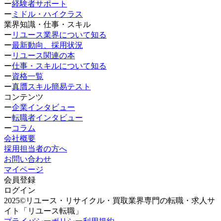
ー
経験者サポート
ー
ミドル・ハイクラス
業界知識・仕事・スキル
ー
リユース業界について知る
ー
最新動向、採用状況
ー
リユース関連の本
ー
仕事・スキルについて知る
ー
資格一覧
ー
真贋スキル簡易テスト
コンテンツ
ー
企業インタビュー
ー
転職者インタビュー
ー
コラム
会社概要
採用担当者の方へ
お問い合わせ
マイページ
会員登録
ログイン
2025©リユース・リサイクル・買取業界専門の転職・求人サ
イト「リユース転職」