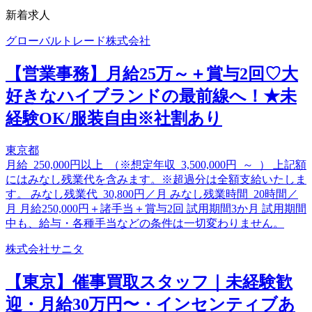
新着求人
グローバルトレード株式会社
【営業事務】月給25万～＋賞与2回♡大
好きなハイブランドの最前線へ！★未
経験OK/服装自由※社割あり
東京都
月給 250,000円以上 （※想定年収 3,500,000円 ～ ） 上記額
にはみなし残業代を含みます。※超過分は全額支給いたしま
す。 みなし残業代 30,800円／月 みなし残業時間 20時間／
月 月給250,000円＋諸手当＋賞与2回 試用期間3か月 試用期間
中も、給与・各種手当などの条件は一切変わりません。
株式会社サニタ
【東京】催事買取スタッフ｜未経験歓
迎・月給30万円〜・インセンティブあ