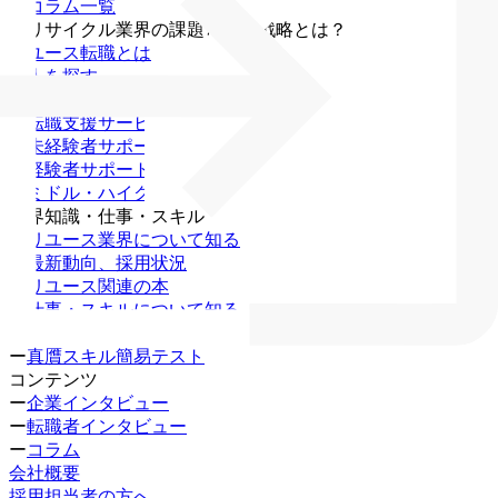
・
コラム一覧
・
リサイクル業界の課題と未来戦略とは？
リユース転職とは
求人を探す
無料キャリア相談
ー
転職支援サービス
ー
未経験者サポート
ー
経験者サポート
ー
ミドル・ハイクラス
業界知識・仕事・スキル
ー
リユース業界について知る
ー
最新動向、採用状況
ー
リユース関連の本
ー
仕事・スキルについて知る
ー
資格一覧
ー
真贋スキル簡易テスト
コンテンツ
ー
企業インタビュー
ー
転職者インタビュー
ー
コラム
会社概要
採用担当者の方へ