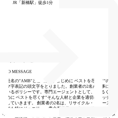
JR「新橋駅」徒歩1分
代表メッセージ
CEO MESSAGE
会社名の"AMB"とは"明るく まじめに ベストを尽くす"のロ
ーマ字表記の頭文字をとりました。創業者の2名が大事にし
ているポリシーです。専門エージェントとして、"明るく ま
じめに ベストを尽くす"そんな人材と企業を適切にマッチン
グしていきます。
創業者の2名は、リサイクル・リユースの
中でも特にジュエリー・貴金属業界に10年いた経営者と、6
年いた店長及び人事の経験者です。価格設定や相場がカスタ