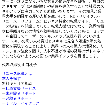
マーに不透明になりがちな業界の構造改革を目指し、独自の
スキルマップ（評価制度）や研修を導入することで社員のス
キルアップに注力してきた経緯があります。
その知見と業
界大手を網羅する厚い人脈を生かして、RE（リサイクル・
リユース・リフォーム）ビジネス特化の転職サイト、「リユ
ース転職」を開設しました。転職支援だけでなく、業界情報
や仕事紹介などの情報を随時発信していくとともに、セミナ
ーを企画してユーザーのスキルアップ支援を行っていきま
す。
スキルの高い人材育成とスキルに見合う処遇水準の階
層化を実現することにより、業界への人材流入の活発化、リ
テンション強化を図り、人材不足が市場の発展のボトルネッ
クにならないよう人材面での業界インフラを目指します。
代表取締役 山口桃子
リユース転職とは
求人を探す
無料キャリア相談
ー
転職支援サービス
ー
未経験者サポート
ー
経験者サポート
ー
ミドル・ハイクラス