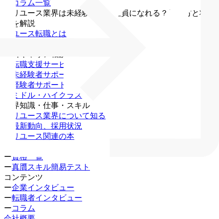
・
コラム一覧
・
リユース業界は未経験でも正社員になれる？働き方と将来
性を解説
リユース転職とは
求人を探す
無料キャリア相談
ー
転職支援サービス
ー
未経験者サポート
ー
経験者サポート
ー
ミドル・ハイクラス
業界知識・仕事・スキル
ー
リユース業界について知る
ー
最新動向、採用状況
ー
リユース関連の本
ー
仕事・スキルについて知る
ー
資格一覧
ー
真贋スキル簡易テスト
コンテンツ
ー
企業インタビュー
ー
転職者インタビュー
ー
コラム
会社概要