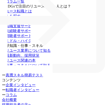
・
コラム一覧
・
SDGsで注目のリユース業界求人とは？
リユース転職とは
求人を探す
無料キャリア相談
ー
転職支援サービス
ー
未経験者サポート
ー
経験者サポート
ー
ミドル・ハイクラス
業界知識・仕事・スキル
ー
リユース業界について知る
ー
最新動向、採用状況
ー
リユース関連の本
ー
仕事・スキルについて知る
ー
資格一覧
ー
真贋スキル簡易テスト
コンテンツ
ー
企業インタビュー
ー
転職者インタビュー
ー
コラム
会社概要
採用担当者の方へ