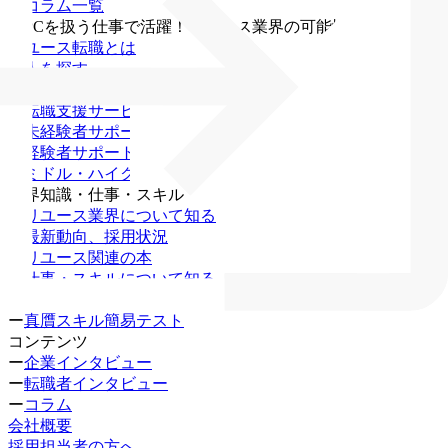
・
コラム一覧
・
PCを扱う仕事で活躍！リユース業界の可能性
リユース転職とは
求人を探す
無料キャリア相談
ー
転職支援サービス
ー
未経験者サポート
ー
経験者サポート
ー
ミドル・ハイクラス
業界知識・仕事・スキル
ー
リユース業界について知る
ー
最新動向、採用状況
ー
リユース関連の本
ー
仕事・スキルについて知る
ー
資格一覧
ー
真贋スキル簡易テスト
コンテンツ
ー
企業インタビュー
ー
転職者インタビュー
ー
コラム
会社概要
採用担当者の方へ