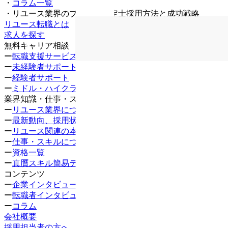
・
コラム一覧
・
リユース業界のブランド鑑定士採用方法と成功戦略
リユース転職とは
求人を探す
無料キャリア相談
ー
転職支援サービス
ー
未経験者サポート
ー
経験者サポート
ー
ミドル・ハイクラス
業界知識・仕事・スキル
ー
リユース業界について知る
ー
最新動向、採用状況
ー
リユース関連の本
ー
仕事・スキルについて知る
ー
資格一覧
ー
真贋スキル簡易テスト
コンテンツ
ー
企業インタビュー
ー
転職者インタビュー
ー
コラム
会社概要
採用担当者の方へ