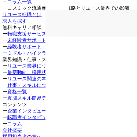
・
コラム一覧
・
コスミック流通産業の成長戦略とリユース業界での影響
リユース転職とは
求人を探す
無料キャリア相談
ー
転職支援サービス
ー
未経験者サポート
ー
経験者サポート
ー
ミドル・ハイクラス
業界知識・仕事・スキル
ー
リユース業界について知る
ー
最新動向、採用状況
ー
リユース関連の本
ー
仕事・スキルについて知る
ー
資格一覧
ー
真贋スキル簡易テスト
コンテンツ
ー
企業インタビュー
ー
転職者インタビュー
ー
コラム
会社概要
採用担当者の方へ