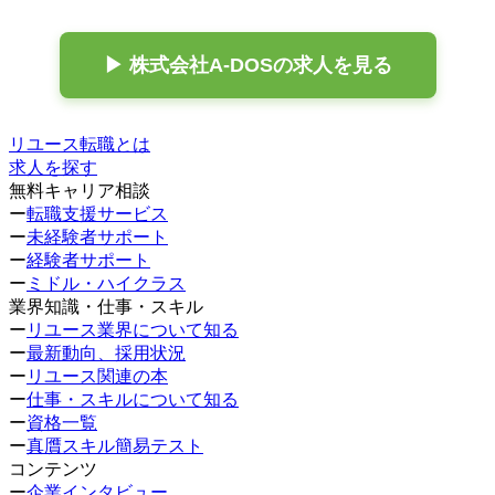
▶ 株式会社A-DOSの求人を見る
リユース転職とは
求人を探す
無料キャリア相談
ー
転職支援サービス
ー
未経験者サポート
ー
経験者サポート
ー
ミドル・ハイクラス
業界知識・仕事・スキル
ー
リユース業界について知る
ー
最新動向、採用状況
ー
リユース関連の本
ー
仕事・スキルについて知る
ー
資格一覧
ー
真贋スキル簡易テスト
コンテンツ
ー
企業インタビュー