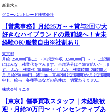
新着求人
グローバルトレード株式会社
【営業事務】月給25万～＋賞与2回♡大
好きなハイブランドの最前線へ！★未
経験OK/服装自由※社割あり
東京都
月給 250,000円以上 （※想定年収 3,500,000円 ～ ） 上記額
にはみなし残業代を含みます。※超過分は全額支給いたしま
す。 みなし残業代 30,800円／月 みなし残業時間 20時間／
月 月給250,000円＋諸手当＋賞与2回 試用期間3か月 試用期間
中も、給与・各種手当などの条件は一切変わりません。
株式会社サニタ
【東京】催事買取スタッフ｜未経験歓
迎・月給30万円〜・インセンティブあ