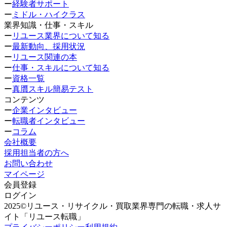
ー
経験者サポート
ー
ミドル・ハイクラス
業界知識・仕事・スキル
ー
リユース業界について知る
ー
最新動向、採用状況
ー
リユース関連の本
ー
仕事・スキルについて知る
ー
資格一覧
ー
真贋スキル簡易テスト
コンテンツ
ー
企業インタビュー
ー
転職者インタビュー
ー
コラム
会社概要
採用担当者の方へ
お問い合わせ
マイページ
会員登録
ログイン
2025©リユース・リサイクル・買取業界専門の転職・求人サ
イト「リユース転職」