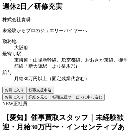
週休2日／研修充実
株式会社貴瞬
未経験からプロのジュエリーバイヤーへ
勤務地
大阪府
最寄り駅
東海道・山陽新幹線、JR京都線、おおさか東線、御堂
筋線「新大阪駅」より徒歩7分
給与
月給30万円以上（固定残業代含む）
お気に入り
転職支援申込
お気に入り
詳細を見る
転職支援サービスに申し込む
NEW
正社員
【愛知】催事買取スタッフ｜未経験歓
迎・月給30万円〜・インセンティブあ