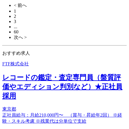
< 前へ
1
2
3
...
60
次へ >
おすすめ求人
FTF株式会社
レコードの鑑定・査定専門員（盤質評
価やエディション判別など）★正社員
採用
東京都
正社員給与：月給210,000円〜 （賞与・昇給年2回） ※経
験・スキル考慮 ※残業代は分単位で支給