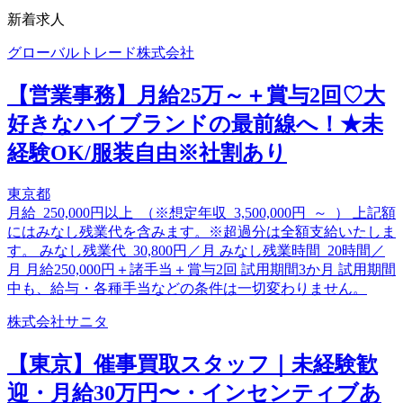
新着求人
グローバルトレード株式会社
【営業事務】月給25万～＋賞与2回♡大
好きなハイブランドの最前線へ！★未
経験OK/服装自由※社割あり
東京都
月給 250,000円以上 （※想定年収 3,500,000円 ～ ） 上記額
にはみなし残業代を含みます。※超過分は全額支給いたしま
す。 みなし残業代 30,800円／月 みなし残業時間 20時間／
月 月給250,000円＋諸手当＋賞与2回 試用期間3か月 試用期間
中も、給与・各種手当などの条件は一切変わりません。
株式会社サニタ
【東京】催事買取スタッフ｜未経験歓
迎・月給30万円〜・インセンティブあ