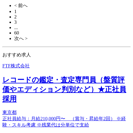
< 前へ
1
2
3
...
60
次へ >
おすすめ求人
FTF株式会社
レコードの鑑定・査定専門員（盤質評
価やエディション判別など）★正社員
採用
東京都
正社員給与：月給210,000円〜 （賞与・昇給年2回） ※経
験・スキル考慮 ※残業代は分単位で支給