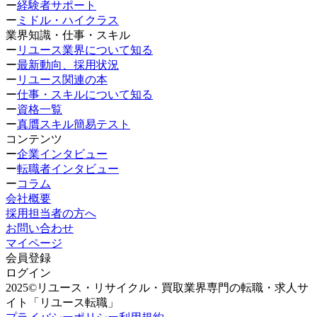
ー
経験者サポート
ー
ミドル・ハイクラス
業界知識・仕事・スキル
ー
リユース業界について知る
ー
最新動向、採用状況
ー
リユース関連の本
ー
仕事・スキルについて知る
ー
資格一覧
ー
真贋スキル簡易テスト
コンテンツ
ー
企業インタビュー
ー
転職者インタビュー
ー
コラム
会社概要
採用担当者の方へ
お問い合わせ
マイページ
会員登録
ログイン
2025©リユース・リサイクル・買取業界専門の転職・求人サ
イト「リユース転職」