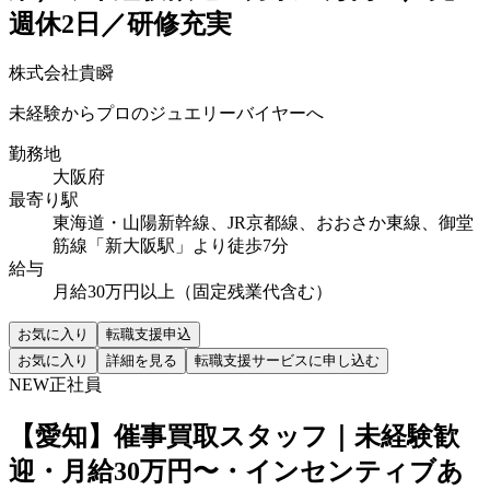
週休2日／研修充実
株式会社貴瞬
未経験からプロのジュエリーバイヤーへ
勤務地
大阪府
最寄り駅
東海道・山陽新幹線、JR京都線、おおさか東線、御堂
筋線「新大阪駅」より徒歩7分
給与
月給30万円以上（固定残業代含む）
お気に入り
転職支援申込
お気に入り
詳細を見る
転職支援サービスに申し込む
NEW
正社員
【愛知】催事買取スタッフ｜未経験歓
迎・月給30万円〜・インセンティブあ