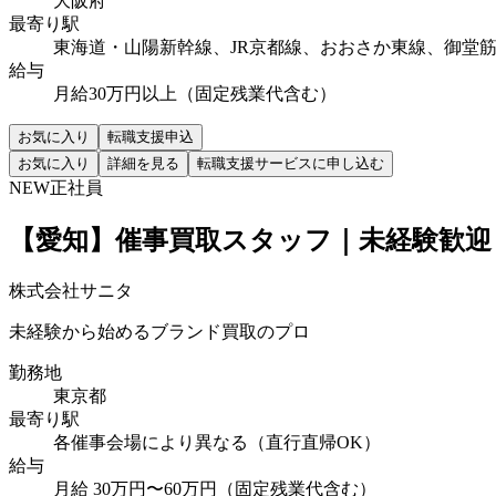
大阪府
最寄り駅
東海道・山陽新幹線、JR京都線、おおさか東線、御堂
給与
月給30万円以上（固定残業代含む）
お気に入り
転職支援申込
お気に入り
詳細を見る
転職支援サービスに申し込む
NEW
正社員
【愛知】催事買取スタッフ｜未経験歓迎
株式会社サニタ
未経験から始めるブランド買取のプロ
勤務地
東京都
最寄り駅
各催事会場により異なる（直行直帰OK）
給与
月給 30万円〜60万円（固定残業代含む）