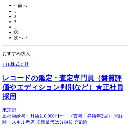
< 前へ
1
2
3
...
60
次へ >
おすすめ求人
FTF株式会社
レコードの鑑定・査定専門員（盤質評
価やエディション判別など）★正社員
採用
東京都
正社員給与：月給210,000円〜 （賞与・昇給年2回） ※経
験・スキル考慮 ※残業代は分単位で支給