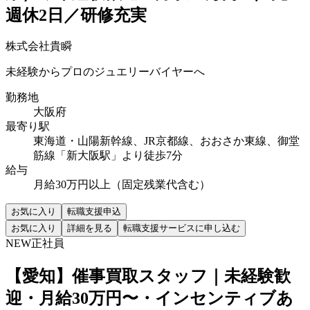
週休2日／研修充実
株式会社貴瞬
未経験からプロのジュエリーバイヤーへ
勤務地
大阪府
最寄り駅
東海道・山陽新幹線、JR京都線、おおさか東線、御堂
筋線「新大阪駅」より徒歩7分
給与
月給30万円以上（固定残業代含む）
お気に入り
転職支援申込
お気に入り
詳細を見る
転職支援サービスに申し込む
NEW
正社員
【愛知】催事買取スタッフ｜未経験歓
迎・月給30万円〜・インセンティブあ