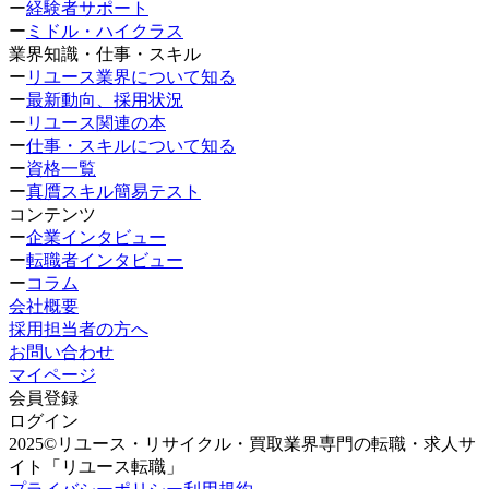
ー
経験者サポート
ー
ミドル・ハイクラス
業界知識・仕事・スキル
ー
リユース業界について知る
ー
最新動向、採用状況
ー
リユース関連の本
ー
仕事・スキルについて知る
ー
資格一覧
ー
真贋スキル簡易テスト
コンテンツ
ー
企業インタビュー
ー
転職者インタビュー
ー
コラム
会社概要
採用担当者の方へ
お問い合わせ
マイページ
会員登録
ログイン
2025©リユース・リサイクル・買取業界専門の転職・求人サ
イト「リユース転職」