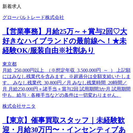
新着求人
グローバルトレード株式会社
【営業事務】月給25万～＋賞与2回♡大
好きなハイブランドの最前線へ！★未
経験OK/服装自由※社割あり
東京都
月給 250,000円以上 （※想定年収 3,500,000円 ～ ） 上記額
にはみなし残業代を含みます。※超過分は全額支給いたしま
す。 みなし残業代 30,800円／月 みなし残業時間 20時間／
月 月給250,000円＋諸手当＋賞与2回 試用期間3か月 試用期間
中も、給与・各種手当などの条件は一切変わりません。
株式会社サニタ
【東京】催事買取スタッフ｜未経験歓
迎・月給30万円〜・インセンティブあ