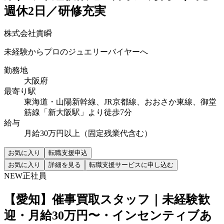
週休2日／研修充実
株式会社貴瞬
未経験からプロのジュエリーバイヤーへ
勤務地
大阪府
最寄り駅
東海道・山陽新幹線、JR京都線、おおさか東線、御堂
筋線「新大阪駅」より徒歩7分
給与
月給30万円以上（固定残業代含む）
お気に入り
転職支援申込
お気に入り
詳細を見る
転職支援サービスに申し込む
NEW
正社員
【愛知】催事買取スタッフ｜未経験歓
迎・月給30万円〜・インセンティブあ