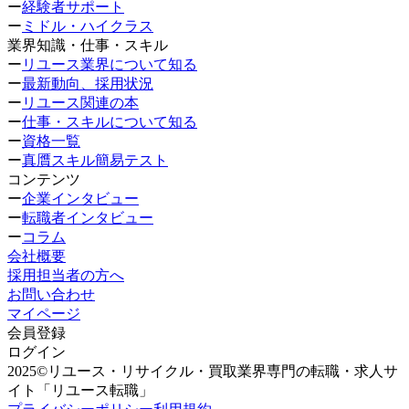
ー
経験者サポート
ー
ミドル・ハイクラス
業界知識・仕事・スキル
ー
リユース業界について知る
ー
最新動向、採用状況
ー
リユース関連の本
ー
仕事・スキルについて知る
ー
資格一覧
ー
真贋スキル簡易テスト
コンテンツ
ー
企業インタビュー
ー
転職者インタビュー
ー
コラム
会社概要
採用担当者の方へ
お問い合わせ
マイページ
会員登録
ログイン
2025©リユース・リサイクル・買取業界専門の転職・求人サ
イト「リユース転職」