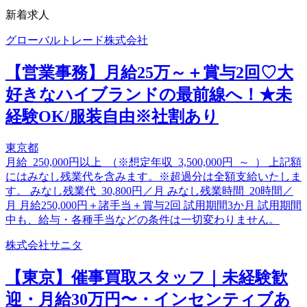
新着求人
グローバルトレード株式会社
【営業事務】月給25万～＋賞与2回♡大
好きなハイブランドの最前線へ！★未
経験OK/服装自由※社割あり
東京都
月給 250,000円以上 （※想定年収 3,500,000円 ～ ） 上記額
にはみなし残業代を含みます。※超過分は全額支給いたしま
す。 みなし残業代 30,800円／月 みなし残業時間 20時間／
月 月給250,000円＋諸手当＋賞与2回 試用期間3か月 試用期間
中も、給与・各種手当などの条件は一切変わりません。
株式会社サニタ
【東京】催事買取スタッフ｜未経験歓
迎・月給30万円〜・インセンティブあ