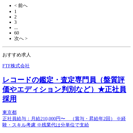
< 前へ
1
2
3
...
60
次へ >
おすすめ求人
FTF株式会社
レコードの鑑定・査定専門員（盤質評
価やエディション判別など）★正社員
採用
東京都
正社員給与：月給210,000円〜 （賞与・昇給年2回） ※経
験・スキル考慮 ※残業代は分単位で支給