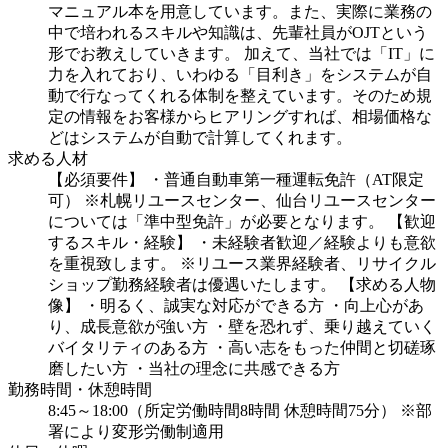
マニュアル本を用意しています。また、実際に業務の
中で培われるスキルや知識は、先輩社員がOJTという
形でお教えしていきます。
加えて、当社では「IT」に
力を入れており、いわゆる「目利き」をシステムが自
動で行なってくれる体制を整えています。そのため規
定の情報をお客様からヒアリングすれば、相場価格な
どはシステムが自動で計算してくれます。
求める人材
【必須要件】
・普通自動車第一種運転免許（AT限定
可）
※札幌リユースセンター、仙台リユースセンター
については「準中型免許」が必要となります。
【歓迎
するスキル・経験】
・未経験者歓迎／経験よりも意欲
を重視致します。
※リユース業界経験者、リサイクル
ショップ勤務経験者は優遇いたします。
【求める人物
像】
・明るく、誠実な対応ができる方
・向上心があ
り、成長意欲が強い方
・壁を恐れず、乗り越えていく
バイタリティのある方
・高い志をもった仲間と切磋琢
磨したい方
・当社の理念に共感できる方
勤務時間・休憩時間
8:45～18:00（所定労働時間8時間 休憩時間75分）
※部
署により変形労働制適用