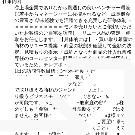
仕事内容
◎上場企業でありながら風通しの良いベンチャー環境
◎若手からマネージャーに抜擢されるなど、成長機会
の豊富さ
◎未経験でも活躍できる充実した研修体制
＝
＝＝＝＝＝＝＝＝＝＝
モノを売りたいとご依頼いただ
いたお客様のご自宅を訪問し、リユース品の査定・買
取をお任せします。
【具体的には】
・買い取り希望の
商材のリユース提案
・商品の状態を確認して金額の決
定、見積もりの提示
・成約となった商品の仕入れ業務
専任のコールセンター部門がアポイント取得対応をし
ているため、テレアポ・飛び込みは一切ありません。
1日の訪問件数目標：3〜5件程度（その日の案件数によ
ります）
＜取り扱い商材＞
家具・家電・PCなどの日
用品、フィギュア・カメラなどの趣味嗜好品など
当社
で取り扱える商材のジャンルは30以上！単一商材を取
り扱うビジネスモデルでは経験できない「総合提案」
が可能です。
＜主な顧客＞
一般家庭の顧客
お客様は
必ずしも「金額」だけで最終決断をするわけではあり
ません。お客様によって、求めているものは様々で
す。お客様のご要望をヒアリングし、ご要望に添った
提案ができれば追加でご依頼いただくことも増えてい
きます。
【1日の流れ】
9:45 出社、社員朝礼
▼