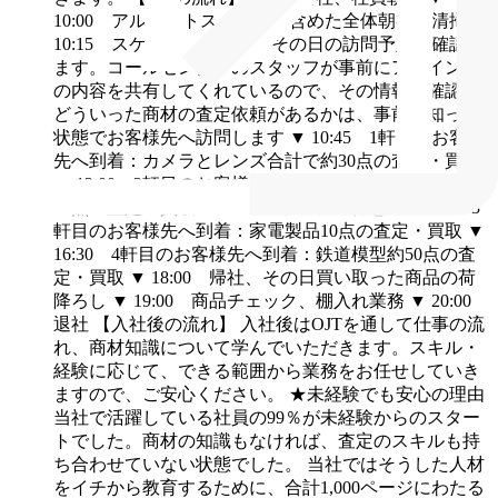
10:00 アルバイトスタッフを含めた全体朝礼、清掃
▼
10:15 スケジュール確認：その日の訪問予定を確認し
ます。コールセンターのスタッフが事前にアポイント
の内容を共有してくれているので、その情報を確認。
どういった商材の査定依頼があるかは、事前に知った
状態でお客様先へ訪問します
▼
10:45 1軒目のお客様
先へ到着：カメラとレンズ合計で約30点の査定・買取
▼
12:00 2軒目のお客様先へ到着：オーディオ製品約
20点の査定・買取
▼
13:00 ランチ：休憩
▼
15:00 3
軒目のお客様先へ到着：家電製品10点の査定・買取
▼
16:30 4軒目のお客様先へ到着：鉄道模型約50点の査
定・買取
▼
18:00 帰社、その日買い取った商品の荷
降ろし
▼
19:00 商品チェック、棚入れ業務
▼
20:00
退社
【入社後の流れ】
入社後はOJTを通して仕事の流
れ、商材知識について学んでいただきます。スキル・
経験に応じて、できる範囲から業務をお任せしていき
ますので、ご安心ください。
★未経験でも安心の理由
当社で活躍している社員の99％が未経験からのスター
トでした。商材の知識もなければ、査定のスキルも持
ち合わせていない状態でした。
当社ではそうした人材
をイチから教育するために、合計1,000ページにわたる