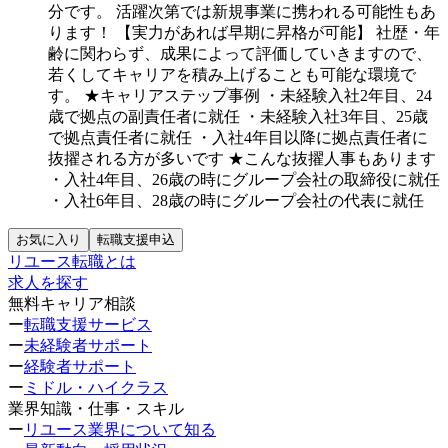
分です。
活躍次第では新規事業に携われる可能性もあ
ります！
【実力があれば早期に昇格が可能】
社歴・年
齢に関わらず、成果によって評価していきますので、
若くしてキャリアを積み上げることも可能な環境で
す。
★キャリアステップ事例
・未経験入社2年目、24
歳で拠点の副責任者に就任
・未経験入社3年目、25歳
で拠点責任者に就任
・入社4年目以降に拠点責任者に
抜擢される方が多いです
★こんな抜擢人事もあります
・入社4年目、26歳の時にグループ会社の取締役に就任
・入社6年目、28歳の時にグループ会社の代表に就任
お気に入り
転職支援申込
リユース転職とは
求人を探す
無料キャリア相談
ー
転職支援サービス
ー
未経験者サポート
ー
経験者サポート
ー
ミドル・ハイクラス
業界知識・仕事・スキル
ー
リユース業界について知る