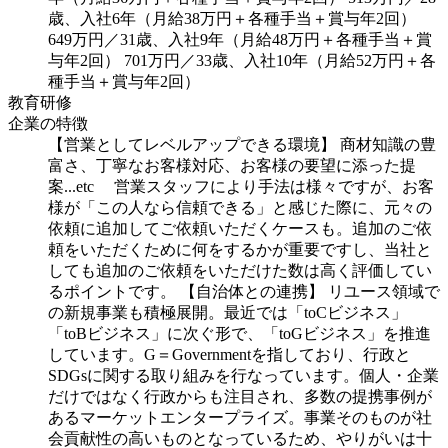
歳、入社6年（月給38万円＋各種手当＋賞与年2回）
649万円／31歳、入社9年（月給48万円＋各種手当＋賞
与年2回）
701万円／33歳、入社10年（月給52万円＋各
種手当＋賞与年2回）
教育研修
企業の特徴
【営業としてレベルアップできる環境】
商材知識の豊
富さ、丁寧なお客様対応、お客様の要望に添った提
案...etc
営業スタッフにより手法は様々ですが、お客
様が「この人なら信頼できる」と感じた際に、元々の
依頼に追加してご依頼いただくケースも。追加のご依
頼をいただくために何をするかが重要ですし、当社と
しても追加のご依頼をいただけた数は高く評価してい
るポイントです。
【自治体との連携】
リユース領域で
の新規事業も積極展開。最近では「toCビジネス」
「toBビジネス」に次ぐ形で、「toGビジネス」を推進
しています。G＝Governmentを指しており、行政と
SDGsに関する取り組みを行なっています。個人・企業
だけではなく行政からも注目され、多数の提携事例が
あるマーケットエンタープライズ。事業そのものが社
会貢献性の高いものとなっているため、やりがいは十