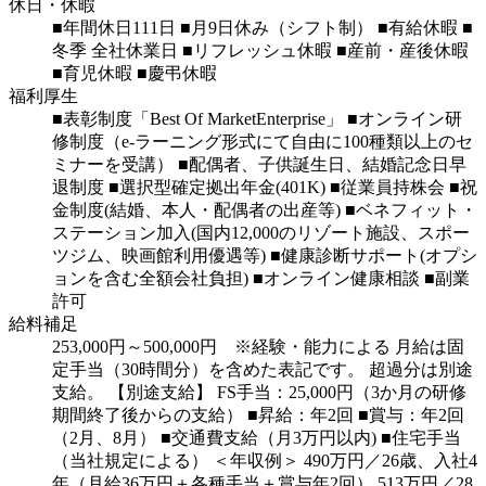
休日・休暇
■年間休日111日
■月9日休み（シフト制）
■有給休暇
■
冬季 全社休業日
■リフレッシュ休暇
■産前・産後休暇
■育児休暇
■慶弔休暇
福利厚生
■表彰制度「Best Of MarketEnterprise」
■オンライン研
修制度（e-ラーニング形式にて自由に100種類以上のセ
ミナーを受講）
■配偶者、子供誕生日、結婚記念日早
退制度
■選択型確定拠出年金(401K)
■従業員持株会
■祝
金制度(結婚、本人・配偶者の出産等)
■ベネフィット・
ステーション加入(国内12,000のリゾート施設、スポー
ツジム、映画館利用優遇等)
■健康診断サポート(オプシ
ョンを含む全額会社負担)
■オンライン健康相談
■副業
許可
給料補足
253,000円～500,000円 ※経験・能力による
月給は固
定手当（30時間分）を含めた表記です。 超過分は別途
支給。
【別途支給】
FS手当：25,000円（3か月の研修
期間終了後からの支給）
■昇給：年2回
■賞与：年2回
（2月、8月）
■交通費支給（月3万円以内)
■住宅手当
（当社規定による）
＜年収例＞
490万円／26歳、入社4
年（月給36万円＋各種手当＋賞与年2回）
513万円／28