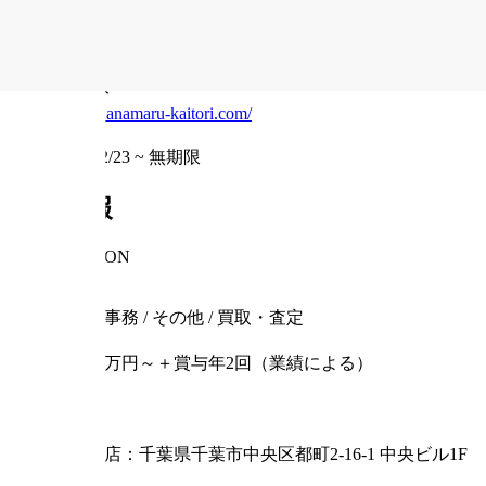
資本金
500万
事業内容
・買取事業 ・販売事業 ・貿易事業 ・鑑定士育成事業 
ウェブサイト
https://hanamaru-kaitori.com/
掲載期間
2024/12/23
~
無期限
求人情報
INFORMATION
職種
管理・事務 / その他 / 買取・査定
給与
月給23万円～＋賞与年2回（業績による）
雇用形態
正社員
住所
千葉支店：千葉県千葉市中央区都町2-16-1 中央ビル1F
郵便番号