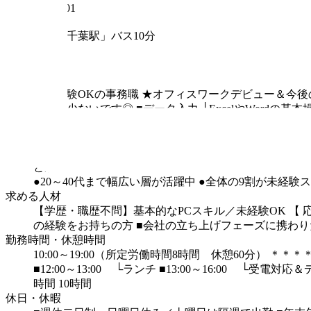
260-0001
最寄り駅
各線「千葉駅」バス10分
試用期間
6か月
仕事内容
★未経験OKの事務職
★オフィスワークデビュー＆今後
応数は少ないです◎
■データ入力
└ExcelやWordの
回の募集は、職種未経験の方も大歓迎のため
「オフィ
て働くこともできます。
【2】少人数組織だからこその
のペースにあった
研修・教育プランで進めていきたい
とが好きな方には
好きで囲まれた空間かもしれません
●20～40代まで幅広い層が活躍中
●全体の9割が未経験
求める人材
【学歴・職歴不問】基本的なPCスキル／未経験OK
【 
の経験をお持ちの方
■会社の立ち上げフェーズに携わり
勤務時間・休憩時間
10:00～19:00（所定労働時間8時間 休憩60分）
＊＊＊
■12:00～13:00
└ランチ
■13:00～16:00
└受電対応＆
時間
10時間
休日・休暇