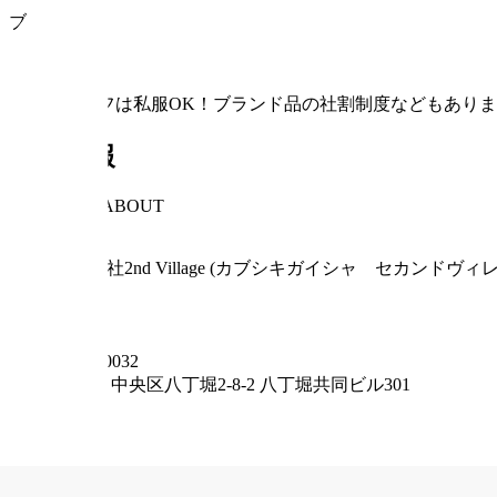
ブランド品/時計/貴金属/ジュエリー/家電/骨董品/楽器/トレ
内勤スタッフは私服OK！ブランド品の社割制度などもありま
会社情報
COMPANY ABOUT
会社名
株式会社2nd Village (カブシキガイシャ セカンドヴィ
事業形態
法人
住所
〒
104-0032
東京都
中央区八丁堀2-8-2 八丁堀共同ビル301
従業員数
41
設立年月日
2022年8月19日