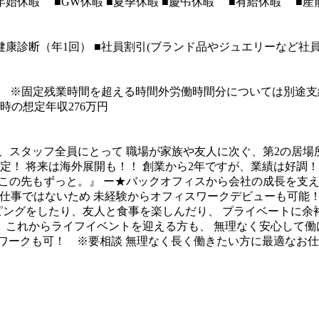
末年始休暇
■GW休暇
■夏季休暇
■慶弔休暇
■有給休暇
■産
健康診断（年1回）
■社員割引(ブランド品やジュエリーなど社員
）
※固定残業時間を超える時間外労働時間分については別途支
時の想定年収276万円
geは、スタッフ全員にとって
職場が家族や友人に次ぐ、第2の居場
定！
将来は海外展開も！！
創業から2年ですが、業績は好調！
この先もずっと。』
ー★バックオフィスから会社の成長を支
仕事ではないため
未経験からオフィスワークデビューも可能
ピングをしたり、友人と食事を楽しんだり、
プライベートに余
。
これからライフイベントを迎える方も、
無理なく安心して働
宅ワークも可！ ※要相談
無理なく長く働きたい方に最適なお仕