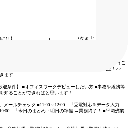
的には】
…………………
■受電対応、取次ぎ
└1日10件程と対
oint! ★／
【1】オフィスワークキャリアのスタートに！
今
ださい♪
また、オフィスワーク系の経験者の方は
経験を活かし
人ひとりの声が届きやすい環境です◎
そのため、一人ひとり
取り扱い商品は、時計やバッグ等のブランド品。
流行を追うこ
ションもアップ！
チーム／組織構成
<<定着率95％以上！>>
きます
歓迎条件】
■オフィスワークデビューしたい方
■事務や総務等
を知ることができればと思います！
、メールチェック
■11:00～12:00
└受電対応＆データ入力
19:00
└今日のまとめ・明日の準備
→業務終了！
■平均残業