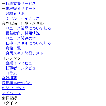
ー
転職支援サービス
ー
未経験者サポート
ー
経験者サポート
ー
ミドル・ハイクラス
業界知識・仕事・スキル
ー
リユース業界について知る
ー
最新動向、採用状況
ー
リユース関連の本
ー
仕事・スキルについて知る
ー
資格一覧
ー
真贋スキル簡易テスト
コンテンツ
ー
企業インタビュー
ー
転職者インタビュー
ー
コラム
会社概要
採用担当者の方へ
お問い合わせ
マイページ
会員登録
ログイン