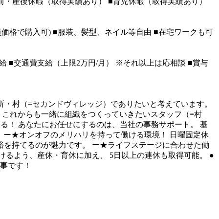
前・産後休暇（取得実績あり）
■育児休暇（取得実績あり）
価格で購入可)
■服装、髪型、ネイル等自由
■在宅ワークも可
給
■交通費支給（上限2万円/月）
※それ以上は応相談
■賞与
所・村（=セカンドヴィレッジ）でありたいと考えています。
これからも一緒に組織をつくっていきたいスタッフ（=村
える！
あなたにお任せにするのは、当社の事務サポート。
基
！
ー★オンオフのメリハリを持って働ける環境！
日曜固定休
裕を持てるのが魅力です。
ー★ライフステージに合わせた働
けるよう、産休・育休に加え、
5日以上の連休も取得可能。
●
事です！