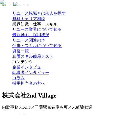
リユース転職とは
求人を探す
無料キャリア相談
業界知識・仕事・スキル
リユース業界について知る
最新動向、採用状況
リユース関連の本
仕事・スキルについて知る
資格一覧
真贋スキル簡易テスト
コンテンツ
企業インタビュー
転職者インタビュー
コラム
採用担当者の方へ
株式会社2nd Village
内勤事務STAFF／千葉駅＆在宅も可／未経験歓迎