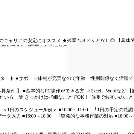
のキャリアの安定にオススメ
★残業もほとんどなし◎
【具体
基本操作ができれば問題なし◎
■その他簡単な事務作業
＼★ お仕事のP
スワークデビューしたい、、！」
そんな方もお気軽にご応募く
良さ！
まだ創業2年目の成長ベンチャー企業だからこそ
社員一
と考えております！
【3】オシャレ好きが活きる！
当社の主な
。
社員割引で憧れのブランド品を手にすることもあり
モチベー
スタート
●サポート体制が充実なので年齢・性別関係なく活躍で
応募条件 】
■基本的なPC操作ができる方
⇒Excel、Wordなど
【
たい方 等
きっかけは些細なことでOK！
面接でお互いのこと
＊
＜1日のスケジュール例＞
■10:00～11:00
└1日の予定の確認
データ入力
■16:00～18:00
└突発的な事務作業の対応
■18:00～