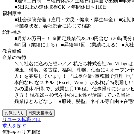
■週休二日制 日曜日休み／土曜日は隔週で出勤
■年
■5日以上の連休取得OK
＜年間休日＞110日
福利厚生
■社会保険完備（雇用・労災・健康・厚生年金）
■定期
⇒業務状況、会社都合に応じて相談
給料補足
■月給23万円～！
※固定残業代28,700円含む（20時間分
年2回（業績による）
■昇給年1回
（業績による）
■入社
教育研修
企業の特徴
＼＼社名に込めた想い／／
私たち株式会社2nd Villa
埼玉、横浜、名古屋、福岡、札幌、仙台にもオープン予
人）を募集しています！
『成長企業×事務職で無理せず
本的なPCなスキル（Excel、Word）があれば
特別難しい
みの週休2日制で、残業は月10h程。
仕事帰りにショッ
き方！
現在20～40代を中心に女性が活躍している当社
残業ほとんどなし！
●服装、髪型、ネイル等自由
●在
お気に入り
転職支援申込
リユース転職とは
求人を探す
無料キャリア相談