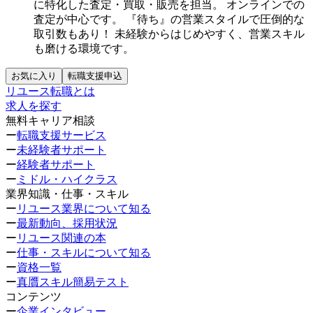
に特化した査定・買取・販売を担当。
オンラインでの
査定が中心です。
『待ち』の営業スタイルで圧倒的な
取引数もあり！
未経験からはじめやすく、営業スキル
も磨ける環境です。
お気に入り
転職支援申込
リユース転職とは
求人を探す
無料キャリア相談
ー
転職支援サービス
ー
未経験者サポート
ー
経験者サポート
ー
ミドル・ハイクラス
業界知識・仕事・スキル
ー
リユース業界について知る
ー
最新動向、採用状況
ー
リユース関連の本
ー
仕事・スキルについて知る
ー
資格一覧
ー
真贋スキル簡易テスト
コンテンツ
ー
企業インタビュー