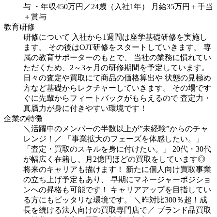
与
・年収450万円／24歳（入社1年）
月給35万円＋手当
＋賞与
教育研修
研修について
入社から1週間は座学基礎研修を実施し
ます。
その後はOJT研修をスタートしていきます。
専
属の教育サポーターのもとで、
当社の業務に慣れてい
ただくため、2～3ヶ月の研修期間を予定しています。
日々の査定や買取にて商品の価格算出や
状態の見極め
方など基礎からレクチャーしていきます。
その場です
ぐに先輩からフィートバックがもらえるので
査定力・
真贋力が身に付きやすい環境です！
企業の特徴
＼活躍中のメンバーの半数以上が”未経験”からのチャ
レンジ！／
「事業拡大のフェーズを体感したい。」
「査定・買取のスキルを身に付けたい。」
20代・30代
が幅広く在籍し、月2億円ほどの買取をしています◎
将来のキャリアも描けます！
新たに個人向け買取事業
の立ち上げ予定もあり、
早期にマネージャーポジショ
ンへの昇格も可能です！
キャリアアップを目指してい
る方にもピッタリな環境です。
＼昨対比300％超！成
長を続ける法人向けの買取専門店で／
ブランド品買取