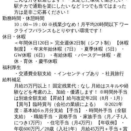
駅チカで通勤を楽にしたい
など
1つでも当てはまった
方は是非ご応募ください！
勤務時間・休憩時間
10：00～19：00
※残業少なめ！月平均20時間以下
ワー
クライフバランスもとりやすい環境です！
休日・休暇
＜年間休日120日＞
完全週休2日制（シフト制）
【休暇
制度】
・年末年始休暇（7日）
・夏季休暇（5日）
・
GW休暇（6日）
・有給休暇
・バースデー休暇
・産
休・育休
・慶弔休暇
福利厚生
・交通費全額支給
・インセンティブあり
・社員旅行
給料補足
月給25万円以上！
固定残業代：なし
月給はスキルや経
験などを考慮の上、加給・優遇します！
※時間外手当
は別途全額支給
【昇給】給与改定年2回（8月・1月）
【賞与】臨時賞与（会社の業績による）
※2021年
度：基本給6ヵ月分支給
【手当】
・時間外手当（全額
支給）
・職能手当
・資格手当
・家族手当（月／子1人
につき1万円）
・住宅手当（月4万円）
【年収例】
・
年収600万円／28歳（入社1年）
月給45万円＋手当＋賞