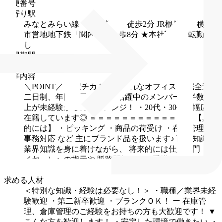
郵便番号
最寄り駅
みなとみらい線「馬車道駅」徒歩2分
JR根岸線・横浜
市営地地下鉄「関内駅」徒歩8分
★本社勤務／転勤な
し
試用期間
3カ月
仕事内容
＼POINT／
・駅チカ＆おしゃれなオフィス
・完全週休
二日制、年間休日120日
・活躍中のメンバーの半数以
上が未経験からのチャレンジ！
・20代・30代が幅広く
在籍しています◎
＝＝＝＝＝＝＝＝＝＝＝＝＝
【具体
的には】
・ピッキング
・商品の荷受け
・在庫管理
・
事務対応 など
主にブランド品を扱います♪
商品知識や
業界知識を身に着けながら、
将来的には仕入部門（バ
イヤー）への指示や
販路開拓なども手掛けていただき
ます◎
求める人材
＜特別な知識・経験は必要なし！＞
・職種／業界未経
験歓迎
・第二新卒歓迎
・ブランクＯＫ！
ー
在庫管
理、倉庫管理のご経験をお持ちの方も大歓迎です！
▼
こんな方を歓迎します！
・安定した環境で働きたい
・