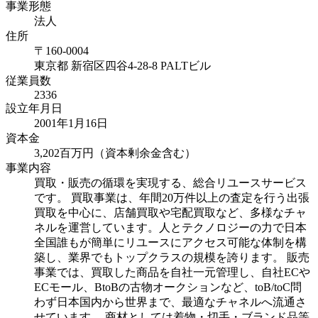
事業形態
法人
住所
〒
160-0004
東京都
新宿区四谷4-28-8 PALTビル
従業員数
2336
設立年月日
2001年1月16日
資本金
3,202百万円（資本剰余金含む）
事業内容
買取・販売の循環を実現する、総合リユースサービス
です。 買取事業は、年間20万件以上の査定を行う出張
買取を中心に、店舗買取や宅配買取など、多様なチャ
ネルを運営しています。人とテクノロジーの力で日本
全国誰もが簡単にリユースにアクセス可能な体制を構
築し、業界でもトップクラスの規模を誇ります。 販売
事業では、買取した商品を自社一元管理し、自社ECや
ECモール、BtoBの古物オークションなど、toB/toC問
わず日本国内から世界まで、最適なチャネルへ流通さ
せています。 商材としては着物・切手・ブランド品等