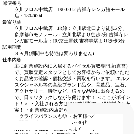
郵便番号
立川フロム中武店：190-0012
吉祥寺レンガ館モール
店：180-0004
最寄り駅
立川フロム中武店：JR線：立川駅北口より徒歩2分、
多摩都市モノレール：立川北駅より徒歩2分
吉祥寺レ
ンガ館モール店：JR/京王電鉄 吉祥寺駅より徒歩3分
試用期間
３ヵ月(期間中も待遇は変わりません)
仕事内容
主に商業施設内に入居するバイセル買取専門店(直営)
で、買取査定スタッフとしてお客様からご依頼いただ
くお品物の確認・価格交渉・買取を行います。
エルメ
スやシャネル等の高級ブランド品や、骨董品、宝石、
アクセサリー、時計など、様々な品物に出会えるの
で、日々ワクワクしながら働けます！
＜ここがポイン
ト！＞
・入社される方はほぼ未経験で、研修制度も充
実！
・商業施設内店舗が多いため、残業が少なく、ワ
ークライフバランスも◎
・お客様への提案営業スキル
の習得
・店舗メンバーは20～30代が多く、活気のある
成長できる社風
・風通しもよく、良い意見から改善す