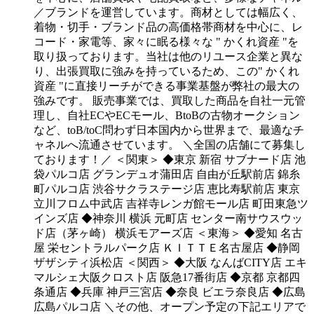
／ブランドを運営しています。商材としては幅広く、
着物・切手・ブランド品の高価格帯商材を中心に、レ
コード・家電等、家々に眠る様々な " かくれ資産 "を
取り扱っております。当社は他のリユース企業と異な
り、出張買取に強みを持っているため、この" かくれ
資産 "に直接リーチができる事業基盤が弊社の最大の
強みです。
販売事業では、買取した商品を自社一元管
理し、自社ECやECモール、BtoBの古物オークション
など、toB/toC問わず日本国内から世界まで、最適なチ
ャネルへ流通させています。
＼全国の店舗にて募集し
ております！／
＜関東＞
◆東京
新宿 サブナード店
池
袋パルコ店
グランデュオ蒲田店
自由が丘駅前店
錦糸
町パルコ店
渋谷サクラステージ店
恵比寿駅前店
東京
立川フロム中武店
吉祥寺レンガ館モール店
町田東急ツ
インズ店
◆神奈川
横浜 元町店
センター南サウスウッ
ド店（茅ヶ崎）
横浜モアーズ店
＜東海＞
◆愛知
名古
屋 栄セントラルパーク店
ＫＩＴＴＥ名古屋店
◆静岡
ザザシティ浜松店
＜関西＞
◆大阪
なんばCITY店
エキ
マルシェ大阪クロスト店
阪急17番街店
◆京都
京都四
条通店
◆兵庫
神戸三宮店
◆奈良
ビエラ奈良店
◆広島
広島パルコ店
＼その他、オープン予定の下記エリアで