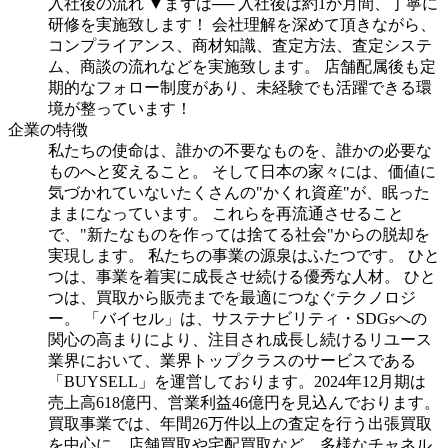
入社後の流れ
▼まずは──
入社後は約1か月間、丁寧に
研修を実施致します！
会社理解を深めて頂きながら、
コンプライアンス、商材知識、査定方法、査定システ
ム、商談の流れなどを実施致します。
店舗配属後も定
期的なフォロー制度があり、未経験でも活躍できる環
境が整っています！
企業の特徴
私たちの使命は、誰かの不要なものを、誰かの必要な
ものへと変えること。
そして日本の家々には、価値に
気づかれていないたくさんの"かくれ資産"が、眠った
ままになっています。
これらを再流通させること
で、"新たなものを作っては捨てる社会"からの脱却を
実現します。
私たちの事業の源泉はふたつです。
ひと
つは、事業を着実に成長させ続ける優秀な人材。
ひと
つは、買取から販売までを最適につなぐテクノロジ
ー。
「バイセル」は、サステナビリティ・SDGsへの
関心の高まりにより、注目され成長し続けるリユース
業界において、業界トップクラスのサービスである
「BUYSELL」を運営しております。2024年12月期は
売上高618億円、営業利益46億円を見込んでおります。
買取事業では、年間26万件以上の査定を行う出張買取
を中心に、店舗買取や宅配買取など、多様なチャネル