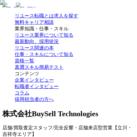
リユース転職とは
求人を探す
無料キャリア相談
業界知識・仕事・スキル
リユース業界について知る
最新動向、採用状況
リユース関連の本
仕事・スキルについて知る
資格一覧
真贋スキル簡易テスト
コンテンツ
企業インタビュー
転職者インタビュー
コラム
採用担当者の方へ
株式会社BuySell Technologies
店舗/買取査定スタッフ/完全反響・店舗来店型営業【立川・
吉祥寺エリア】