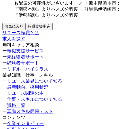
も配属の可能性がございます！／
・熊本県熊本市：
『南熊本駅』よりバス10分程度
・群馬県伊勢崎市：
『伊勢崎駅』よりバス10分程度
お気に入り
転職支援申込
リユース転職とは
求人を探す
無料キャリア相談
ー
転職支援サービス
ー
未経験者サポート
ー
経験者サポート
ー
ミドル・ハイクラス
業界知識・仕事・スキル
ー
リユース業界について知る
ー
最新動向、採用状況
ー
リユース関連の本
ー
仕事・スキルについて知る
ー
資格一覧
ー
真贋スキル簡易テスト
コンテンツ
ー
企業インタビュー