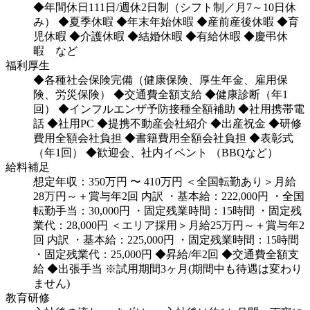
◆年間休日111日/週休2日制（シフト制／月7～10日休
み）
◆夏季休暇
◆年末年始休暇
◆産前産後休暇
◆育
児休暇
◆介護休暇
◆結婚休暇
◆有給休暇
◆慶弔休
暇 など
福利厚生
◆各種社会保険完備（健康保険、厚生年金、雇用保
険、労災保険）
◆交通費全額支給
◆健康診断（年1
回）
◆インフルエンザ予防接種全額補助
◆社用携帯電
話
◆社用PC
◆提携不動産会社紹介
◆出産祝金
◆研修
費用全額会社負担
◆書籍費用全額会社負担
◆表彰式
（年1回）
◆歓迎会、社内イベント （BBQなど）
給料補足
想定年収：350万円 〜 410万円
＜全国転勤あり＞月給
28万円～＋賞与年2回
内訳
・基本給：222,000円
・全国
転勤手当：30,000円
・固定残業時間：15時間
・固定残
業代：28,000円
＜エリア採用＞月給25万円～＋賞与年2
回
内訳
・基本給：225,000円
・固定残業時間：15時間
・固定残業代：25,000円
◆昇給/年2回
◆交通費全額支
給
◆出張手当
※試用期間3ヶ月(期間中も待遇は変わり
ません)
教育研修