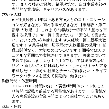
す。
また今後のご経験、希望次第で、店舗事業本部や
専門的な業務等、キャリアパスがあります。
求める人材
●正社員経験：1年以上ある方
●人とのコミュニケーシ
ョンが好きな方／関わる事が好きな方
【未経験・第二
新卒 大歓迎！】
これまでの経験は一切不問！意欲を重
視する採用です
★「長く働きたい」「安心して働きた
い」という想いを約束します
★未経験・第二新卒大歓
迎です！
★業界経験一切不問の"人物重視の採用"！
前
職は関係なく、大切なのは“未来”です！
面接ではカジ
ュアルな雰囲気で実施させて頂きます。
将来について
本音でお話しましょう！
＼1つでも当てはまる方はぜ
ひ／
・新しいことに挑戦したい
・しっかりキャリアを
形成したい
・温かい社風とチームで働きたい
・ライフ
ワークバランスを整えて長期的に働きたい
勤務時間・休憩時間
9:00～21:00（休憩60分）：実働8時間
※シフト制によ
り時間は記載と前後する可能性があります。
※店舗が
入る商業施設の営業時間によって前後することもあり
ます。
休日・休暇