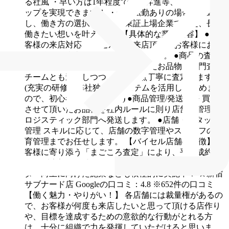
る社風
・早い方は1年程度で店長昇進等、キャリアア
ップを実現できます！
・全国転勤ありの場合／転勤な
し、働き方の選択も可能
・東証上場企業で安定、長く
働きたい想いを叶えます♪
【具体的な業務内容】
●お
客様の来店対応
バイセルにご来店頂いたお客様にお礼
とご挨拶、査定ブースにご案内します。
●商品の査
定・価格交渉
お客様にお持ち頂いたお品物を専門査定
チームとも連携しつつ、１点１点丁寧に査定します。
(充実の研修や弊社独自のシステムを活用して進めます
ので、初心者でも安心です)
●商品管理/発送業務
買取
させて頂いたお品物を社内ルールに則り店舗で管理、
ロジスティック部門へ発送します。
●店舗・スタッフ
管理
スキルに応じて、店舗の数字管理やスタッフの教
育管理までお任せします。
【バイセル店舗の特徴】
お
客様に寄り添う「まごころ査定」により、平均成約率
は80%以上！リピートも多数頂いております。リピー
ター向上に向けた施策なども積極的に実施中！
★新宿
サブナード店 Googleの口コミ：4.8 ※652件の口コミ
【働く魅力・やりがい！】
各店舗には裁量権があるの
で、お客様が何度も来店したいと思って頂ける店作り
や、目標を達成するための意欲的な行動がとれる方
は、十分に組織で力を発揮していただけると思いま