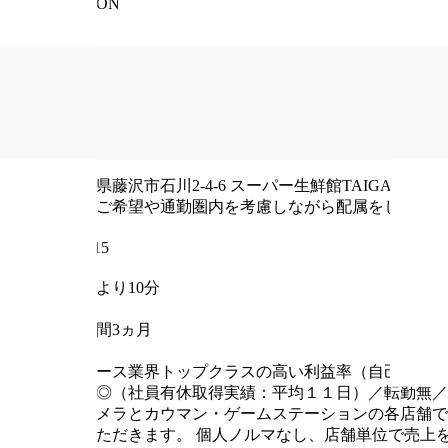
INFORMATION
職種
鑑定士・査定士 / 店舗スタッフ・店長 / 買取・査定
給与
基本：年収350万円～500万円（経験、能力による）
雇用形態
正社員
住所
神奈川県藤沢市石川2-4-6 スーパー生鮮館TAIGA 2F
※神
舗へ、ご希望や通勤圏内を考慮しながら配属をしており
郵便番号
252-0815
最寄り駅
藤沢ICより10分
試用期間
試用期間3ヵ月
仕事内容
【リユース業界トップクラスの高い利益率（自己資本比
暇取得◎（社員有休取得実績：平均１１日）／転勤無／
ン・カメラとカウマン・ゲームステーションの各店舗で
っていただきます。
個人ノルマなし、店舗単位で売上