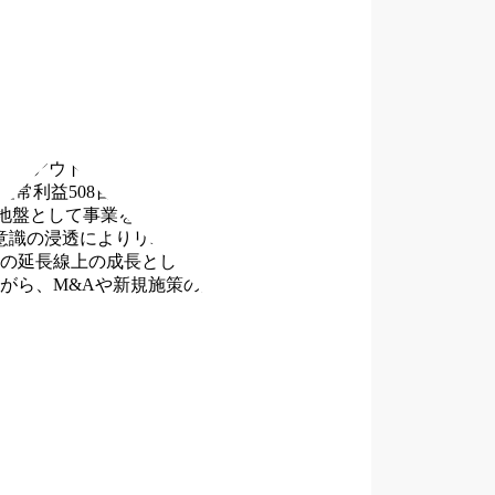
ウマン」をチェーン展開。国内外で61店舗を展開中。
器、カメラ、携帯電話など 20店舗 ・ワットマンスタイル：⾐料品、
ギュア、プラモデルなど 2店舗 ・ブックオフ：本、CD、
ンプ・アウトドア、スポーツ、釣り具、自転車 2店舗 ・ワット
／経常利益508百万円 ※2021年にM&Aをしたホビーサーチ事業
県を地盤として事業を展開してきました。今後も、神奈川県を中
ス意識の浸透によりリユース・リサイクル事業は年々成⻑してき
の延長線上の成長として、既存事業の取扱商材を切り出した
がら、M&Aや新規施策の展開も含めた成長戦略を進めていき