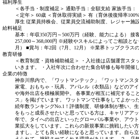
福利厚生
＜各手当・制度補足＞
通勤手当：全額支給
家族手当：
＜定年＞
60歳
＜育休取得実績＞
有（育休後復帰率100
厚生
従業員持株会、従業員交流補助制度、レジャー施
給料補足
基本：年収350万円～500万円（経験、能力による）
接
257,000～368,000円
※経験やスキルによってご相談とな
月）
■賞与：年2回（7月、12月）
※業界トップクラス
教育研修
＜教育制度・資格補助補足＞
・入社後は店舗運営スタ
いきます。
・入社年次に合わせた集合研修も毎年開催
企業の特徴
神奈川県内で、「ワットマンテック」「ワットマンスタ
家電、おもちゃ・玩具、アパレル（衣類品）などのアイ
や海外出店を積極展開中。
各事業が相互に補完するこ
ス」を掲げています。
ワットマンで仕事をしてよかっ
続年数ランキングNo.1！評価制度、研修体制が整い、
をもっと成長させたいと思っている方は、キャリアアッ
年で、タイへの出店といったグローバル事業や、アウト
業拡大をしています。これらの新規事業に挑戦したい方
ますし、とても良い経験になると思っています。自ら立
えられて、挑戦させてくれる環境があります。
２．店