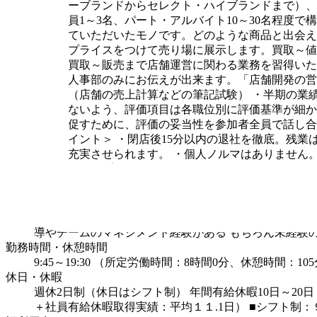
ル（ノーブランドからセレクト・ハイブランドまで）、
り、社員1～3名、パート・アルバイト10～30名程度で
ら売っていただいたモノです。どのような商品と出会え
にし、プライスをつけて売り場に展示します。買取～値
配属。買取～販売まで店舗運営に関わる業務を習得いた
意見を人事部のみにお伝えが出来ます。「店舗開発の営
に合格（店舗の売上計算などの筆記試験）
・半期の業
ことがないよう、評価項目は各職位別に評価基準が細か
成長を促すために、評価の妥当性を参加者全員で話し合
すめポイント＞
・閉店後15分以内の退社を徹底。残業
ートを充実させられます。
・個人ノルマはありません
キャリアアップしていけます。
求める人材
◾️こんな方は大歓迎です！
・困ったことがあっても「こ
りとりに、ちゃんと向き合える人
■歓迎経験：
接客の
導やチームのマネジメント経験がある
もちろん未経験
勤務時間・休憩時間
9:45～19:30 （所定労働時間：8時間0分、休憩時間
休日・休暇
週休2日制（休日はシフト制）
年間有給休暇10日～2
＋社員有給休暇取得実績：平均１１.1日）
■シフト制：