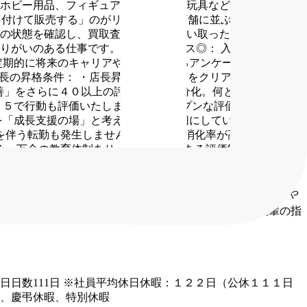
ホビー用品、フィギュア、おもちゃ・玩具など
※1店舗あた
を付けて販売する」のがリユース業。店舗に並ぶのはお客様か
の状態を確認し、買取査定を行い、買い取った商品はキレイ
りがいのある仕事です。
■キャリアパス◎：
入社後は店舗へ
定期的に将来のキャリアや配置に関するアンケートを実施し、
店長の昇格条件：
・店長昇格評価ランクをクリア
・昇進テスト
善」をさらに４０以上の評価項目に細分化。何となく評価する
：５で行動も評価いたします。
・オープンな評価会議／社員の
を「成長支援の場」と考え、非常に大切にしています。
＜おす
を伴う転勤も発生しません。
・有給の消化率が高くプライベ
心・万全の教育体制あり。
・納得感のある評価制度で着実に
しながら、目標をしっかり追いかけられる人
・お客様とのや
とがある
売上やKPIなどの数字を見ながら働いていた
後輩の指
日日数111日
※社員平均休日休暇：１２２日（公休１１１日
暇、慶弔休暇、特別休暇