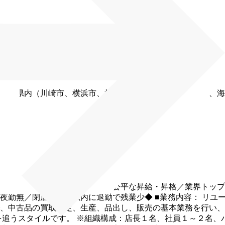
奈川県内（川崎市、横浜市、横須賀市、相模原市、座間市、海
ます。
率６１％）／明確な評価制度で公平な昇給・昇格／業界トッ
夜勤無／閉店後15分以内に退勤で残業少◆
■業務内容：
リユ
、中古品の買取査定、生産、品出し、販売の基本業務を行い、
を追うスタイルです。
※組織構成：店長１名、社員１～２名、