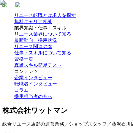
リユース転職とは
求人を探す
無料キャリア相談
業界知識・仕事・スキル
リユース業界について知る
最新動向、採用状況
リユース関連の本
仕事・スキルについて知る
資格一覧
真贋スキル簡易テスト
コンテンツ
企業インタビュー
転職者インタビュー
コラム
採用担当者の方へ
株式会社ワットマン
総合リユース店舗の運営業務／ショップスタッフ／藤沢石川