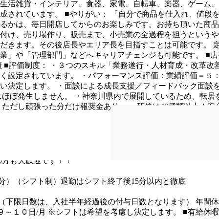
生活雑貨・インテリア、食器、家電、自転車、楽器、ゲーム、
構成されています。
■やりがい：
「自分で商品を仕入れ、値段
るかは、毎日開店してからのお楽しみです。お持ち頂いた商品
付け、売り場作り、販売まで、小売業の全過程を担うというや
だきます。その後店長やエリア長を目指すことは可能です。
業」や「管理部門」などへキャリアチェンジも可能です。
■
績
■評価制度：
・３つのスキル「業務遂行・人材育成・改革改
く設定されています。
・パフォーマンス評価：業績評価＝５
い決定します。
・面談による成長支援／フィードバック面談
はほぼ発生しません。
・神奈川県内で展開しているため、転居
。ただし頑張った分だけ報奨金あり。
・研修は40種類以上！安
れも成長のチャンス」と前向きに考えられる人
・チームで協力
経験がある（業界問わずOK！）
正社員として1年以上働いたこ
の方も大歓迎です！！
：105分）（シフト制）退勤はシフト終了後15分以内と徹底
0日（下限日数は、入社半年経過後の付与日数となります）
年間休
９～１０日/月
※シフトは希望を考慮し決定します。
■有給休