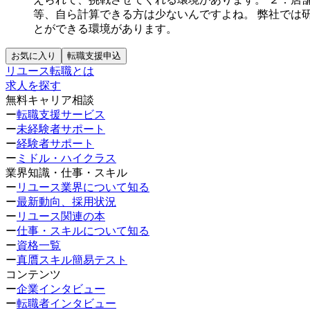
等、自ら計算できる方は少ないんですよね。
弊社では
とができる環境があります。
お気に入り
転職支援申込
リユース転職とは
求人を探す
無料キャリア相談
ー
転職支援サービス
ー
未経験者サポート
ー
経験者サポート
ー
ミドル・ハイクラス
業界知識・仕事・スキル
ー
リユース業界について知る
ー
最新動向、採用状況
ー
リユース関連の本
ー
仕事・スキルについて知る
ー
資格一覧
ー
真贋スキル簡易テスト
コンテンツ
ー
企業インタビュー
ー
転職者インタビュー