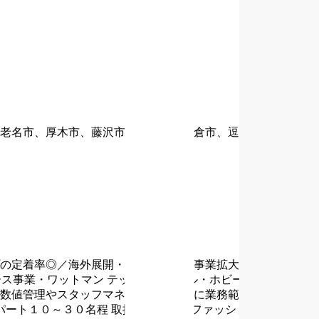
老名市、厚木市、藤沢市、平塚市、鎌倉市、逗子市）の各店
プの定着率◎／海外展開・Ｍ＆Ａなどで事業拡大中】
◆有給休
ース事業・ワットマン テック・スタイル・ホビー・スポキャ
数値管理やスタッフマネジメントなどに業務範囲を広げてい
パート１０～３０名程
取扱アイテム：ファッション・アパレ