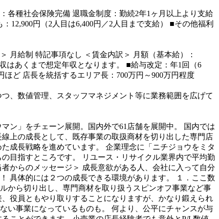
：各種社会保険完備
退職金制度：勤続2年1ヶ月以上より支給
：12,900円（2人目は6,400円／2人目まで支給）
■その他福利
＞
月給制
特記事項なし
＜賃金内訳＞
月額（基本給）：
年収はあくまで想定年収となります。
■給与改定：年1回（6
万円ほど
店長を統括するエリア長：700万円～900万円程度
つつ、数値管理、スタッフマネジメント等に業務範囲を広げて
マン」をチェーン展開。国内外で61店舗を展開中。
国内では
長線上の成長として、既存事業の取扱商材を切り出した専門店
めた成長戦略を進めています。
企業理念に「ニチジョウをミタ
ちの目指すところです。
リユース・リサイクル業界内で平均勤
当者からのメッセージ＞
成長意欲がある人、会社に入って自分
！
具体的には２つの成長できる環境があります。
１．ここ数
ルから切り出し、専門商材を取り扱うスピンオフ事業など事
接、役員ともやり取りすることになりますが、かなり鍛えられ
ない事業になっているものも。
何より、公平にチャンスが与
ることができます。小売業の店長経験者でも意外とP/L数値