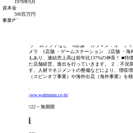
1978年9⽉
資本金
500百万円
事業内容
神奈川県内で、「ワットマンテック」「ワットマンスタ
（https://wattmann.jp/） ■取扱い製品（
ブランド品、貴⾦属、バック、インテリア、スポーツ⽤品
DVD、ゲームソフトなど 8店舗 ・カウマン：オーデ
マンカメラ 1店舗 ・ゲームステーション 2店舗 ・海外 
の影響もあり、連結売上高は前年比137%の伸長！ ■
⼼とした店舗経営、進出を⾏っていきます。 ２．不況
ています。⼈材マネジメントの整備などにより、増収増
専門店（スピンオフ事業）や海外出店（海外事業）を積
ます。
ウェブサイト
https://www.wattmann.co.jp/
掲載期間
2024/12/22
~
無期限
求人情報