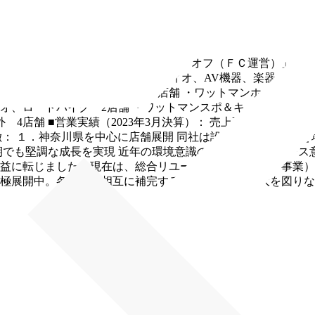
イル」「ワットマンホビー」「ブックオフ（ＦＣ運営）」「カ
店舗別）： ・ワットマンテック：家電、PC、オーディオ、AV機器、楽
、ホビー、⽣活雑貨など 20店舗 ・ワットマンホビー：フィ
ィオ、ロードバイク 2店舗 ・ワットマンスポ＆キャン：キャ
4店舗 ■営業実績（2023年3月決算）： 売上高7,420百万円
特徴： １．神奈川県を中⼼に店舗展開 同社は設⽴以来神奈川
期でも堅調な成⻑を実現 近年の環境意識の⾼まりや、リユー
益に転じました。現在は、総合リユース事業（既存コア事業）
極展開中。各事業が相互に補完することで事業の拡大を図りな