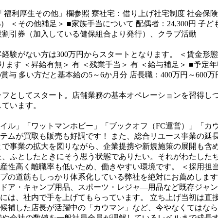
「福利厚生その他」欄参照
寮社宅：借り上げ社宅制度
社会保険
%）
＜その他補足＞
■家族手当について
配偶者：24,300円
子ども
設割引券（加入している健保組合より発行）、クラブ活動
客経験がない方は300万円からスタートとなります。
＜賃金形態
ります
＜昇給有無＞
有
＜残業手当＞
有
＜給与補足＞
■予定
の賞与
多い方だと基本給の5～6か月分
店長職：400万円～600
ッフとしてスタート。店舗業務の基本オペレーションを習得し
しています。
イル」「ワットマンホビー」「ブックオフ（FC運営）」「カウ
テムが買取も販売も好調です！
また、総合リユース事業の延
とで事業の拡大を図りながら、企業提携や新規施策の展開も含
た、ふとしたときにそう思う状態でありたい。それがわたした
生産性高く離職率も低いため、働きやすい環境です。
＜採用担
プの道筋もしっかり体系化している弊社を絶対にお薦めします
ドア・キャンプ用品、スポーツ・レジャ―用品など既存ジャン
には、社内で手を上げてもらっています。
立ち上げ当初は直
候補した店長が活躍中の「カウマン」など、今やなくてはなら
舗や会社の数値を一般社員全員が理解しているレベルまで成長す