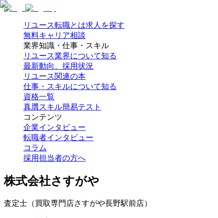
リユース転職とは
求人を探す
無料キャリア相談
業界知識・仕事・スキル
リユース業界について知る
最新動向、採用状況
リユース関連の本
仕事・スキルについて知る
資格一覧
真贋スキル簡易テスト
コンテンツ
企業インタビュー
転職者インタビュー
コラム
採用担当者の方へ
株式会社さすがや
査定士（買取専門店さすがや長野駅前店）