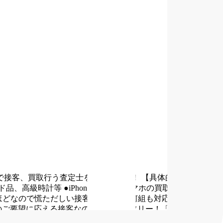
で接客、買取行う査定士を募集します！
【具体的には】
●買
ド品、高級時計等
●iPhoneの修理、スマホの買取
【店舗の雰
組ほどなので慌ただしい接客、短時間で何組も対応が必要といっ
のご要望に応える接客なのでストレスフリー！「お客様の商品
かった」との嬉しい声がやりがいにも繋がります。
扱う商品