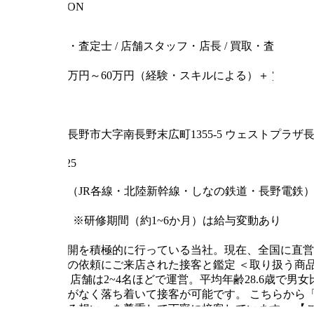
INFORMATION
職種
鑑定士・査定士 / 店舗スタッフ・店長 / 買取・査定 / 個
給与
月給26万円～60万円（経験・スキルによる）＋ 賞与
雇用形態
正社員
住所
長野県長野市大字南長野末広町1355-5 ウェストプラザ長
郵便番号
380-0825
最寄り駅
長野駅（JR各線・北陸新幹線・しなの鉄道・長野電鉄）
試用期間
3ヶ月 ※研修期間（約1~6か月）は給与変動あり
仕事内容
地方展開を積極的に行っている当社。現在、全国に直営
取査定の依頼にご来店された接客と鑑定
＜取り扱う商
囲気】
店舗は2~4名ほどで運営。平均年齢28.6歳で男
たことがなく落ち着いて接客が可能です。
こちらから
に対する想い」を尊重して丁寧に接客しています。
【