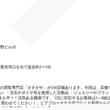
人営業
野ビル1F
善光寺口を出て徒歩約1〜2分
の買取専門店「さすがや」が100店舗あります。今回は、店舗
品＞
・宝石やダイヤ等を使用した宝飾品
・ジュエリーやブラン
女比も半々！活気ある職場です。
1日に対応するお客様は5～8
「買わせてください！」とアプローチする訳でなくお客様から
この仕事の楽しさ・やりがい】
「あなたに接客してもらえて良