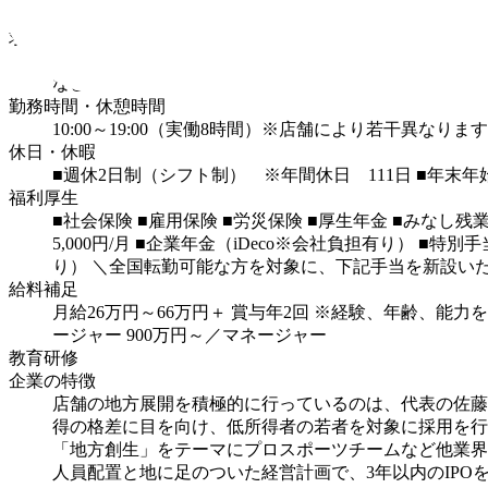
の中には超高額な貴重品もあり今まで目にしたことのな
求める人材
【学歴・経験一切不問】
◎業界未経験、第二新卒の方
など、未経験からでも安心してスタートできます！
勤務時間・休憩時間
10:00～19:00（実働8時間）※店舗により若干異なりま
休日・休暇
■週休2日制（シフト制） ※年間休日 111日
■年末年
福利厚生
■社会保険
■雇用保険
■労災保険
■厚生年金
■みなし残
5,000円/月
■企業年金（iDeco※会社負担有り）
■特別手
り）
＼全国転勤可能な方を対象に、下記手当を新設い
給料補足
月給26万円～66万円＋ 賞与年2回
※経験、年齢、能力を
ージャー
900万円～／マネージャー
教育研修
企業の特徴
店舗の地方展開を積極的に行っているのは、代表の佐藤
得の格差に目を向け、低所得者の若者を対象に採用を行
「地方創生」をテーマにプロスポーツチームなど他業界
人員配置と地に足のついた経営計画で、3年以内のIPO