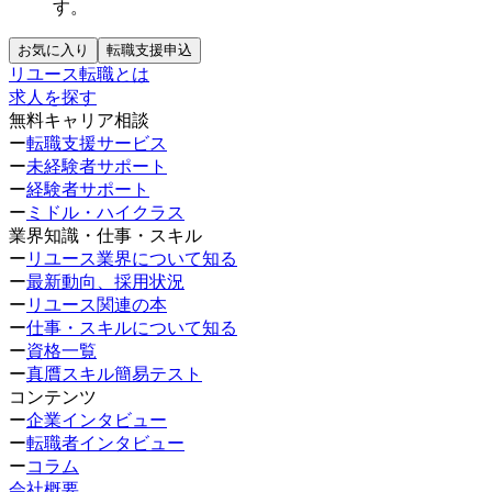
す。
お気に入り
転職支援申込
リユース転職とは
求人を探す
無料キャリア相談
ー
転職支援サービス
ー
未経験者サポート
ー
経験者サポート
ー
ミドル・ハイクラス
業界知識・仕事・スキル
ー
リユース業界について知る
ー
最新動向、採用状況
ー
リユース関連の本
ー
仕事・スキルについて知る
ー
資格一覧
ー
真贋スキル簡易テスト
コンテンツ
ー
企業インタビュー
ー
転職者インタビュー
ー
コラム
会社概要