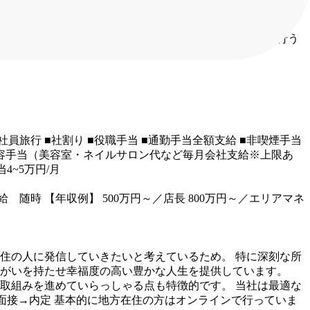
心の教育体制＞
スタート時に東京で二週間の研修などを行う
■社員旅行
■社割り
■役職手当
■通勤手当全額支給
■非喫煙手当
容手当（美容室・ネイルサロン代など毎月会社支給※上限あ
4~5万円/月
給 随時
【年収例】
500万円～／店長
800万円～／エリアマネ
住の人に発信していきたいと考えているため。
特に深刻な所
がいを持たせ幸福度の高い豊かな人生を提供しています。
取組みを進めていらっしゃる点も特徴的です。
当社は最適な
面接→内定
基本的に地方在住の方はオンラインで行っていま