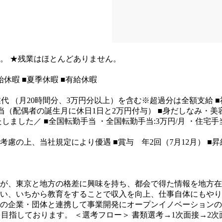
い商品に出会うことも買取・査定の楽しさです！
も歓迎
◎人物・意欲を重視しております。
＜未経験からでも安
す。
★残業はほとんどありません。
始休暇
■夏季休暇
■有給休暇
業代 （月20時間分、3万円分以上）を含む※超過分は全額支給
当（配偶者の誕生月に休日1日と2万円付与）
■身だしなみ・美
たしました／
■全国転勤手当
・全国転勤手当:3万円/月
・住宅手当
考慮の上、当社規定により優遇
■賞与 年2回（7月12月）
■昇
が、東京と地方の格差に興味を持ち、都会で得た情報を地方在
い、いちから教育をすることで収入を向上、仕事自体にもやり
の企業・団体と連携して事業開発にオープンイノベーションの
を目指しております。
＜選考フロー＞
書類選考→1次面接→2次