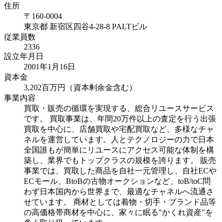
住所
〒
160-0004
東京都
新宿区四谷4-28-8 PALTビル
従業員数
2336
設立年月日
2001年1月16日
資本金
3,202百万円（資本剰余金含む）
事業内容
買取・販売の循環を実現する、総合リユースサービス
です。 買取事業は、年間20万件以上の査定を行う出張
買取を中心に、店舗買取や宅配買取など、多様なチャ
ネルを運営しています。人とテクノロジーの力で日本
全国誰もが簡単にリユースにアクセス可能な体制を構
築し、業界でもトップクラスの規模を誇ります。 販売
事業では、買取した商品を自社一元管理し、自社ECや
ECモール、BtoBの古物オークションなど、toB/toC問
わず日本国内から世界まで、最適なチャネルへ流通さ
せています。 商材としては着物・切手・ブランド品等
の高価格帯商材を中心に、家々に眠る"かくれ資産"を