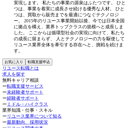
実現します。
私たちの事業の源泉はふたつです。
ひと
つは、事業を着実に成長させ続ける優秀な人材。
ひと
つは、買取から販売までを最適につなぐテクノロジ
ー。
2015年のリユース事業開始以後、今では日本全国
に拠点を構え、業界トップクラスの規模へと成長しま
した。
ここからは循環型社会の実現に向けて、私たち
の成長に留まらず、
人とテクノロジーの力を駆使して
リユース業界全体を牽引する存在へと、挑戦を続けま
す。
お気に入り
転職支援申込
リユース転職とは
求人を探す
無料キャリア相談
ー
転職支援サービス
ー
未経験者サポート
ー
経験者サポート
ー
ミドル・ハイクラス
業界知識・仕事・スキル
ー
リユース業界について知る
ー
最新動向、採用状況