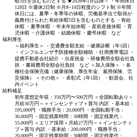
暇5日を含むものとする
★2026年1月以降～
・年間休日
128日
※週休2日制 ※月8~10日程度のシフト制
※年間
休日には、夏季・冬季等の休暇、労働基準法で取得が
義務付けられた有給休暇5日を含むものとする
・有給
休暇
・夏季休暇
・年末年始休暇
・産前産後休暇
・育
児休暇
・介護休暇
・結婚休暇
・慶弔休暇 など
福利厚生
＜福利厚生＞
・交通費全額支給
・健康診断（年1回）
・インフルエンザ予防接種全額補助
・社用携帯電話
・
提携不動産会社紹介
・出産祝金
・研修費用全額会社負
担
・書籍費用全額会社負担 など
＜加入保険＞
・各
種社会保険完備（健康保険、厚生年金、雇用保険、労
災保険）
＜その他＞
・表彰式（年1回）
・歓迎会、社
内イベント
給料補足
初年度想定年収：350万円〜500万円
＜全国転勤あり＞
月給30万円～＋インセンティブ＋賞与
内訳
・基本給：
195,000円
・職務手当：20,000円
・全国転勤手当：
30,000円
・固定残業時間：30時間
・固定残業代：
55,000円
＜エリア採用＞月給27万円～＋インセンティ
ブ＋賞与
内訳
・基本給：200,000円
・職務手当：
20,000円
・固定残業時間：30時間
・固定残業代：