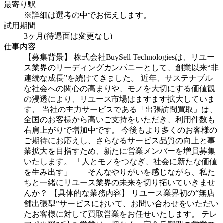
最寄り駅
※詳細は選考の中でお伝えします。
試用期間
3ヶ月(待遇面は変更なし)
仕事内容
【募集背景】
株式会社BuySell Technologiesは、リユー
ス業界のリーディングカンパニーとして、創業以来“非
連続な成長”を続けてきました。
近年、サステナブル
な社会への関心の高まりや、モノを大切にする価値観
の浸透により、リユース市場はますます拡大していま
す。
当社の主力サービスである「出張訪問買取」は、
全国のお客様から高いご支持をいただき、利用件数も
右肩上がりで増加中です。
今後もより多くのお客様の
ご期待にお応えし、さらなるサービス品質の向上と事
業拡大を目指すため、新たに営業メンバーを増員募集
いたします。
「人とモノをつなぎ、社会に新たな価値
を生み出す」――そんなやりがいを感じながら、私た
ちと一緒にリユース業界の未来を切り拓いていきませ
んか？
【具体的な業務内容】
リユース業界初の“無店
舗出張型”サービスにおいて、お問い合わせをいただい
たお客様に対して買取営業をお任せいたします。
テレ