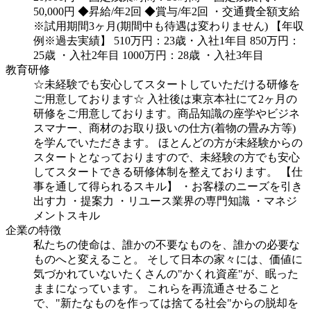
50,000円
◆昇給/年2回
◆賞与/年2回
・交通費全額支給
※試用期間3ヶ月(期間中も待遇は変わりません)
【年収
例※過去実績】
510万円：23歳・入社1年目
850万円：
25歳 ・入社2年目
1000万円：28歳 ・入社3年目
教育研修
☆未経験でも安心してスタートしていただける研修を
ご用意しております☆
入社後は東京本社にて2ヶ月の
研修をご用意しております。商品知識の座学やビジネ
スマナー、商材のお取り扱いの仕方(着物の畳み方等)
を学んでいただきます。
ほとんどの方が未経験からの
スタートとなっておりますので、未経験の方でも安心
してスタートできる研修体制を整えております。
【仕
事を通して得られるスキル】
・お客様のニーズを引き
出す力
・提案力
・リユース業界の専門知識
・マネジ
メントスキル
企業の特徴
私たちの使命は、誰かの不要なものを、誰かの必要な
ものへと変えること。
そして日本の家々には、価値に
気づかれていないたくさんの"かくれ資産"が、眠った
ままになっています。
これらを再流通させること
で、"新たなものを作っては捨てる社会"からの脱却を