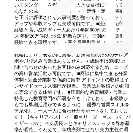
いスタンダードを創るという大きな目標に向かって、
あなたの成長を全力でサポート！
定性・定量の両面か
ら正当に評価される人事制度が整っており、キャリア
アップや年収アップも実現可能です。
■圧倒的な商談
経験と高い成約率
• 一人あたり年間600件の商談チャン
ス
年間26万件以上の訪問数を誇り、圧倒的な商談数を
経験できる環境です。
・完全反響型営業（テレアポ・
飛び込みなし）
独自のクロスメディアマーケティング
戦略により、安定的に集客。新規開拓のためのテレア
ポや飛び込み営業はありません。
• 成約率は8割以上
問い合わせのあったお客様のみ対応するため、ニーズ
の高い営業活動が可能です。
■商談に集中できる分業
体制
• 完全分業制で商談に集中
アポイントの取得はイ
ンサイドセールス部門が担当。
営業はお客様との商談
に専念できる体制です。
■圧倒的な教育制度
• 営業に
特化した教育専門の部署を立ち上げており、未経験か
らでも早期活躍ができるように、
優秀な営業スキルを
体系化し、一人一人に合わせたサポートをしておりま
す！
【キャリアパス】
＜一般⇒リーダー⇒スーパーバ
イザー（SV）⇒支店長＞とキャリアステップ＆昇格基
準が明確、くわえて、年功序列ではない実力主義の環