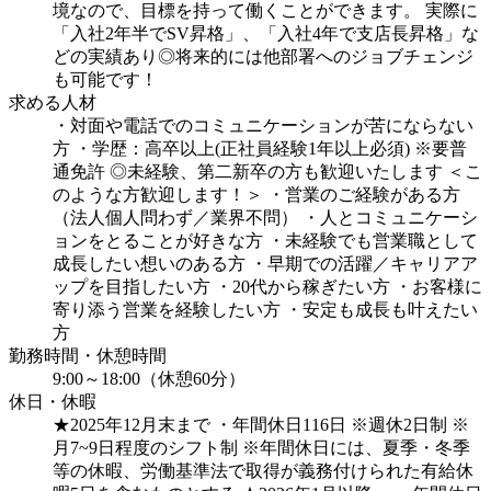
境なので、目標を持って働くことができます。
実際に
「入社2年半でSV昇格」、「入社4年で支店長昇格」な
どの実績あり◎将来的には他部署へのジョブチェンジ
も可能です！
求める人材
・対面や電話でのコミュニケーションが苦にならない
方
・学歴：高卒以上(正社員経験1年以上必須)
※要普
通免許
◎未経験、第二新卒の方も歓迎いたします
＜こ
のような方歓迎します！＞
・営業のご経験がある方
（法人個人問わず／業界不問）
・人とコミュニケーシ
ョンをとることが好きな方
・未経験でも営業職として
成長したい想いのある方
・早期での活躍／キャリアア
ップを目指したい方
・20代から稼ぎたい方
・お客様に
寄り添う営業を経験したい方
・安定も成長も叶えたい
方
勤務時間・休憩時間
9:00～18:00（休憩60分）
休日・休暇
★2025年12月末まで
・年間休日116日
※週休2日制 ※
月7~9日程度のシフト制
※年間休日には、夏季・冬季
等の休暇、労働基準法で取得が義務付けられた有給休