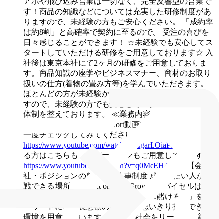
アポや飛び込み営業は一切なく、完全反響型の営業で
す！商品の知識などについては充実した研修制度があ
りますので、未経験の方もご安心ください。
「成約率
は約8割」と高確率で契約に至るので、 受注の喜びを
日々感じることができます！
☆未経験でも安心してス
タートしていただける研修をご用意しております☆
入
社後は東京本社にて2ヶ月の研修をご用意しておりま
す。商品知識の座学やビジネスマナー、商材のお取り
扱いの仕方(着物の畳み方等)を学んでいただきます。
ほとんどの方が未経験からのスタートとなっておりま
すので、未経験の方でも安心してスタートできる研修
体制を整えております。
≪業務内容の紹介動画もぜひ
ご覧ください≫
▼1分のShort動画です！URLからぜひ
一度チェックしてみてください
https://www.youtube.com/watch?v=LgarLOiaPS8
▼気にな
る方はこちらもフルバージョンもご用意しています
https://www.youtube.com/watch?v=q0MeEH4_Ruc
【会
社・ポジションの魅力】
■人事制度
成長したい人が挑
戦できる場所 ― 『Bet on Your Growth』
バイセルは
「Bet on Your Growth（あなたの成長に賭ける）」をキ
ーワードに、成長意欲のある方が思いきり挑戦できる
環境を用意しています。
循環型社会をリードし、新し