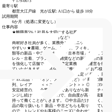
〒179-0073
最寄り駅
都営大江戸線 光が丘駅: A1口から 徒歩 10分
試用期間
6か月（処遇に変更なし）
仕事内容
★離職率5%！社員を大切にする社風（男性/女性育休
取得実績あり、異動相談可など）
★服装・髪型自由／
商材好き社員が多く、業務外コミュニケーション取り
やすい♪
★書籍、ゲーム、トレカ、フィギュア/ホビー
類等の新品・中古販売を行う「古本市場」を運営
アパ
レル・古着、ブランド品、雑貨などの新規商材の展開
を強化して店舗で、
買取・査定業務、店舗運営を行っ
ていただきます。
【具体的な業務内容】
✅ お客様が
お持ち込みいただいた品物の買取・査定
✅ 接客、販売
✅ EC出品（ヤフオク、メルカリなど）
✅ 商品の陳
列、レイアウト
＜＜ココがポイント＞＞
◎創業35年、
安定経営の上場企業！
老舗でありながら新しいチャレ
ンジし続けている会社なので、自由度が高く、裁量を
持って働くことができます。
◎中古品だけでなく、新
品の取り扱いも！
新品・中古どちらも取り扱っている
ので、トレンドやお客様のニーズに合わせて、様々な