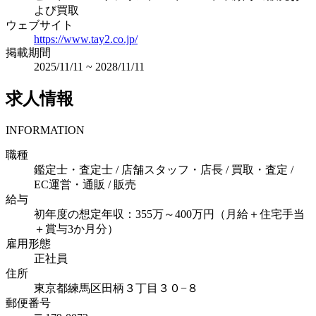
よび買取
ウェブサイト
https://www.tay2.co.jp/
掲載期間
2025/11/11
~
2028/11/11
求人情報
INFORMATION
職種
鑑定士・査定士 / 店舗スタッフ・店長 / 買取・査定 /
EC運営・通販 / 販売
給与
初年度の想定年収：355万～400万円（月給＋住宅手当
＋賞与3か月分）
雇用形態
正社員
住所
東京都練馬区田柄３丁目３０−８
郵便番号