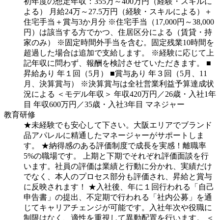
初年度の想定年収：355万～400万円（経験・スキルに
よる）
月給24万～27.5万円（経験・スキルによる）＋
住宅手当＋賞与3か月分
※住宅手当（17,000円～38,000
円）は該当する方でかつ、住居区分による（賃貸・持
家のみ）
※固定時間外手当を含む。固定残業10時間を
超過した場合は追加で支給します。
※経験に応じて上
記年収に問わず、報酬を検討させていただきます。
■
昇給あり 年１回（5月）
■賞与あり 年３回（5月、11
月、決算賞与）
※決算賞与は全社営業利益予算達成状
況による
＜モデル年収＞
年収420万円／26歳・入社1年
目
年収600万円／35歳・入社3年目 マネジャー
教育研修
★未経験でも安心して下さい。大阪エリアでブランド
品アパレルに精通したマネージャーがサポートしま
す。
★納得感のある評価制度で成長を実感！離職率
5%の職場です。
上期と下期でそれぞれ評価面談を行
います。社員の評価は業績と行動に分かれ、実績だけ
でなく、本人のプロセス部分も評価され、昇給と賞与
に反映されます！
★入社後、年に１回行われる「自己
申告書」の提出、不定期で行われる「社内公募」を通
じてキャリアチェンジが可能です。入社年次や役職に
制限はなく、適性を重視して異動配置を行います。
＜