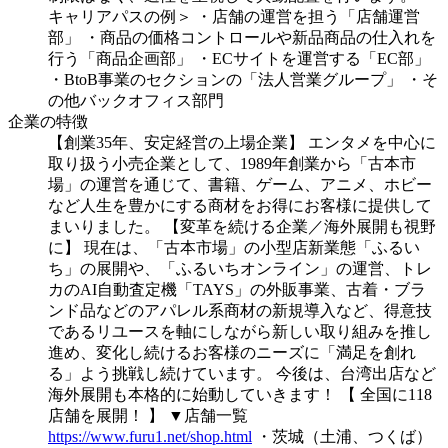
キャリアパスの例＞
・店舗の運営を担う「店舗運営
部」
・商品の価格コントロールや新品商品の仕入れを
行う「商品企画部」
・ECサイトを運営する「EC部」
・BtoB事業のセクションの「法人営業グループ」
・そ
の他バックオフィス部門
企業の特徴
【創業35年、安定経営の上場企業】
エンタメを中心に
取り扱う小売企業として、1989年創業から「古本市
場」の運営を通じて、書籍、ゲーム、アニメ、ホビー
など人生を豊かにする商材をお得にお客様に提供して
まいりました。
【変革を続ける企業／海外展開も視野
に】
現在は、「古本市場」の小型店新業態「ふるい
ち」の展開や、「ふるいちオンライン」の運営、トレ
カのAI自動査定機「TAYS」の外販事業、古着・ブラ
ンド品などのアパレル系商材の新規導入など、得意技
であるリユースを軸にしながら新しい取り組みを推し
進め、変化し続けるお客様のニーズに「満足を創れ
る」よう挑戦し続けています。
今後は、台湾出店など
海外展開も本格的に始動していきます！
【 全国に118
店舗を展開！ 】
▼店舗一覧
https://www.furu1.net/shop.html
・茨城（土浦、つくば）