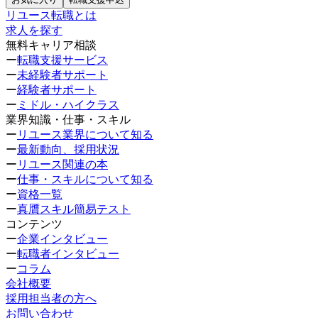
リユース転職とは
求人を探す
無料キャリア相談
ー
転職支援サービス
ー
未経験者サポート
ー
経験者サポート
ー
ミドル・ハイクラス
業界知識・仕事・スキル
ー
リユース業界について知る
ー
最新動向、採用状況
ー
リユース関連の本
ー
仕事・スキルについて知る
ー
資格一覧
ー
真贋スキル簡易テスト
コンテンツ
ー
企業インタビュー
ー
転職者インタビュー
ー
コラム
会社概要
採用担当者の方へ
お問い合わせ