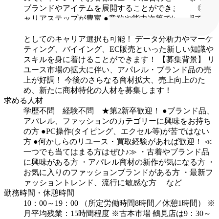
ブランドやアイテムを展開することができます。
◎キ
ャリアステップが豊富
●意欲や能力次第では早期で店
長への昇格も可能です！
●本部の商材多様化グループ
としてのキャリア選択も可能！
データ分析力やマーケ
ティング、バイイング、EC販売といった新しい知識や
スキルを身に着けることができます！
【募集背景】
リ
ユース市場の拡大に伴い、アパレル・ブランド品の売
上が好調！
今後のさらなる商材拡大、売上向上のた
め、新たに商材特化の人材を募集します！
求める人材
学歴不問 経験不問 ★第2新卒歓迎！
●ブランド品、
アパレル、ファッションのカテゴリーに興味をお持ち
の方
●PC操作(タイピング、エクセル等)が苦ではない
方
●何かしらのリユース・買取経験があれば歓迎！
≪
一つでも当てはまる方はぜひ♪≫
・古着やブランド品
に興味がある方
・アパレル商材の新作が気になる方
・
お気に入りのファッションブランドがある方
・最新フ
ァッショントレンド、流行に敏感な方
など
勤務時間・休憩時間
10：00～19：00
（所定労働時間8時間／休憩1時間）
※
月平均残業：15時間程度
※古本市場 鶴見店は9：30～