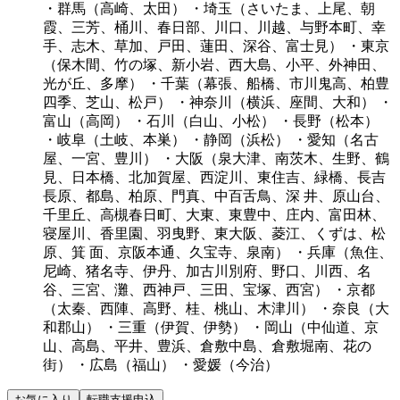
・群馬（高崎、太田）
・埼玉（さいたま、上尾、朝
霞、三芳、桶川、春日部、川口、川越、与野本町、幸
手、志木、草加、戸田、蓮田、深谷、富士見）
・東京
（保木間、竹の塚、新小岩、西大島、小平、外神田、
光が丘、多摩）
・千葉（幕張、船橋、市川鬼高、柏豊
四季、芝山、松戸）
・神奈川（横浜、座間、大和）
・
富山（高岡）
・石川（白山、小松）
・長野（松本）
・岐阜（土岐、本巣）
・静岡（浜松）
・愛知（名古
屋、一宮、豊川）
・大阪（泉大津、南茨木、生野、鶴
見、日本橋、北加賀屋、西淀川、東住吉、緑橋、長吉
長原、都島、柏原、門真、中百舌鳥、深
井、原山台、
千里丘、高槻春日町、大東、東豊中、庄内、富田林、
寝屋川、香里園、羽曳野、東大阪、菱江、くずは、松
原、箕
面、京阪本通、久宝寺、泉南）
・兵庫（魚住、
尼崎、猪名寺、伊丹、加古川別府、野口、川西、名
谷、三宮、灘、西神戸、三田、宝塚、西宮）
・京都
（太秦、西陣、高野、桂、桃山、木津川）
・奈良（大
和郡山）
・三重（伊賀、伊勢）
・岡山（中仙道、京
山、高島、平井、豊浜、倉敷中島、倉敷堀南、花の
街）
・広島（福山）
・愛媛（今治）
お気に入り
転職支援申込