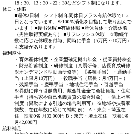
18：30、13：30～22：30などシフト制になります。
休日・休暇
■週休2日制 シフト制
年間休日プラス有給休暇で112
日となっています。※100％消化を目指して取り組んで
います！
■慶弔休暇
■有給休暇
■産休育休・介護休暇
（男性取得実績あり）
■リフレッシュ休暇 ☆勤続年
数に応じた休暇を付与、同時に手当（5万円～10万円）
も支給があります♪
福利厚生
・育休産休制度
・企業型確定拠出年金
・従業員持株会
・財形貯蓄制度
・研修制度（真贋研修、店長育成研修
※オンデマンド型動画研修等）
【各種手当】
・通勤手
当（上限月10万円）
・役職手当（店長：月4万円～）
・残業手当
・慶弔手当
・地域住宅手当
・引越手当
※異動に伴う引越費用、敷金礼金全て会社負担
・住宅
手当（持ち家や自己名義賃貸の場合対象）
・借上社宅
制度（異動による引越の場合利用可）
※地域や扶養家
族数、在住年数に応じて補助
例）
A：東京・埼玉在
住 扶養0名 月32,000円
B：東京・埼玉在住 扶養1名
月42,000円
給料補足