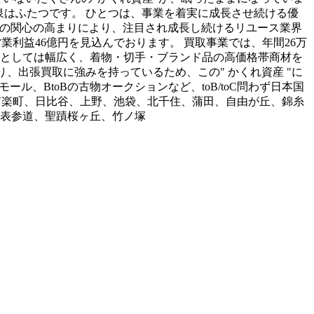
泉はふたつです。
ひとつは、事業を着実に成長させ続ける優
への関心の高まりにより、注目され成長し続けるリユース業界
営業利益46億円を見込んでおります。
買取事業では、年間26万
としては幅広く、着物・切手・ブランド品の高価格帯商材を
り、出張買取に強みを持っているため、この" かくれ資産 "に
ル、BtoBの古物オークションなど、toB/toC問わず日本国
有楽町、日比谷、上野、池袋、北千住、蒲田、自由が丘、錦糸
表参道、聖蹟桜ヶ丘、竹ノ塚