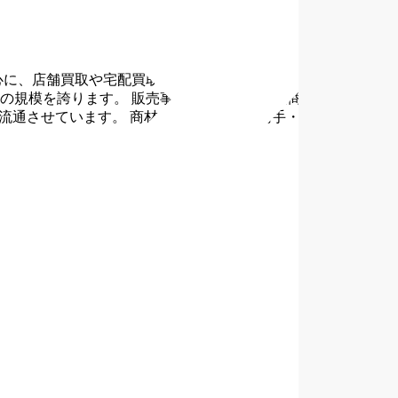
心に、店舗買取や宅配買取など、多様なチャネルを運営してい
の規模を誇ります。 販売事業では、買取した商品を自社一元
ルへ流通させています。 商材としては着物・切手・ブランド品等