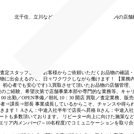
上野、北千住、立川など）
※自宅から通勤1時間半以内の店舗
取査定スタッフとしてお客様からご依頼いただくお品物の確認
物に出会えるので、日々ワクワクしながら働けます！
【業務
、初心者でも安心です)
3,買取させて頂いたお品物の店舗管理
後のご経験、希望次第で店舗事業本部や専門的な業務等、キャ
：00 出勤／OPEN準備／朝礼
10：30 開店
買取／査定業務、販売
当者⇒課長⇒部長
事業成長しているからこそ、チャンスや得ら
きます！
Aさん：中途入社半年で店長へ昇格
Bさん：中途入社
ピートも多数頂いております。
リピーター向上に向けた施策な
エリア内メンバー(7～10名程度)でコミュニケーションを取り