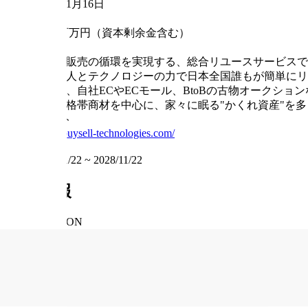
2001年1月16日
資本金
3,202百万円（資本剰余金含む）
事業内容
買取・販売の循環を実現する、総合リユースサービスで
ます。人とテクノロジーの力で日本全国誰もが簡単にリ
管理し、自社ECやECモール、BtoBの古物オークショ
の高価格帯商材を中心に、家々に眠る"かくれ資産"を
ウェブサイト
https://buysell-technologies.com/
掲載期間
2025/11/22
~
2028/11/22
求人情報
INFORMATION
職種
鑑定士・査定士 / 店舗スタッフ・店長 / 買取・査定
給与
想定年収：350万～600万円（経験・スキルによる）
雇用形態