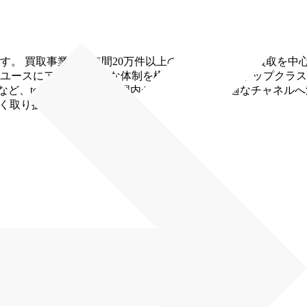
す。 買取事業は、年間20万件以上の査定を行う出張買取を中
ユースにアクセス可能な体制を構築し、業界でもトップクラス
ンなど、toB/toC問わず日本国内から世界まで、最適なチャネ
多く取り扱っています。