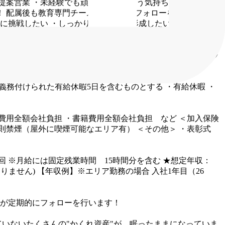
提案営業
・未経験でも頑張りたいという気持ちを持っている
！
配属後も教育専門チームが定期的にフォローを行います！
に挑戦したい
・しっかりキャリアを形成したい
・温かい社風
商業施設内店舗が多いため、残業が少なく、ワークライフバラ
義務付けられた有給休暇5日を含むものとする
・有給休暇
・
費用全額会社負担
・書籍費用全額会社負担 など
＜加入保険
則禁煙（屋外に喫煙可能なエリア有）
＜その他＞
・表彰式
回
※月給には固定残業時間 15時間分を含む
★想定年収：
りません)
【年収例】※エリア勤務の場合
入社1年目（26
が定期的にフォローを行います！
いないたくさんの"かくれ資産"が、眠ったままになっていま