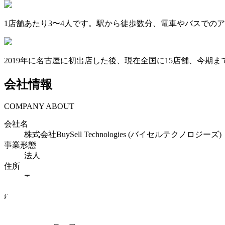
1店舗あたり3〜4人です。駅から徒歩数分、電車やバスでの
2019年に名古屋に初出店した後、現在全国に15店舗、今期
会社情報
COMPANY ABOUT
会社名
株式会社BuySell Technologies (バイセルテクノロジーズ)
事業形態
法人
住所
〒
160-0004
東京都
新宿区四谷4-28-8 PALTビル
従業員数
2336
設立年月日