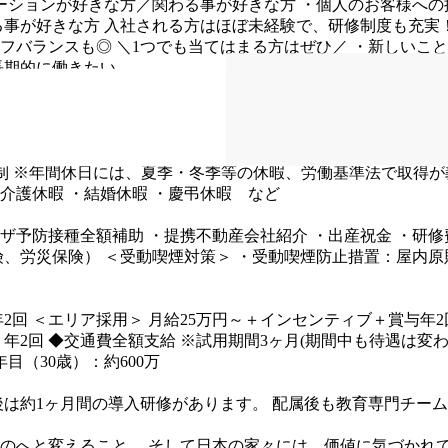
ーションが好きな方／関わる事が好きな方
・個人のお客様への
る事が好きな方
入社される方はほぼ未経験で、研修制度も充実
フバランスも◎
＼1つでも当てはまる方はぜひ／
・新しいこと
長期的に働きたい
入る商業施設の営業時間によって前後することもあります。
制
※年間休日には、夏季・冬季等の休暇、労働基準法で取得が
介護休暇
・結婚休暇
・慶弔休暇 など
ザ予防接種全額補助
・提携不動産会社紹介
・出産祝金
・研修
険、労災保険）
＜受動喫煙対策＞
・受動喫煙防止措置：屋内原
2回
＜エリア採用＞
月給25万円～＋インセンティブ＋賞与年2
年2回
◆交通費全額支給
※試用期間3ヶ月(期間中も待遇は変わ
年目（30歳）：約600万
後は約1ヶ月間の導入研修があります。
配属後も教育専門チーム
のへと変えること。
そして日本の家々には、価値に気づかれて