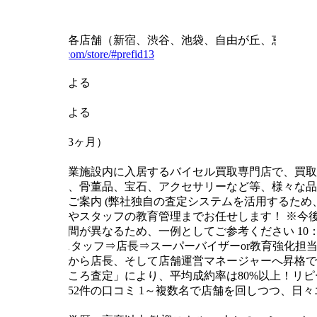
正社員
住所
東京の各店舗（新宿、渋谷、池袋、自由が丘、恵比寿、
kaitori.com/store/#prefid13
郵便番号
店舗による
最寄り駅
店舗による
試用期間
あり（3ヶ月）
仕事内容
主に商業施設内に入居するバイセル買取専門店で、買
ド品や、骨董品、宝石、アクセサリーなど等、様々な品
価格のご案内 (弊社独自の査定システムを活用するため
字管理やスタッフの教育管理までお任せします！
※今
営業時間が異なるため、一例としてご参考ください
10
ス】
スタッフ⇒店長⇒スーパーバイザーor教育強化担
タッフから店長、そして店舗運営マネージャーへ昇格で
「まごころ査定」により、平均成約率は80%以上！リ
4.8 ※652件の口コミ
1～複数名で店舗を回しつつ、日々
求める人材