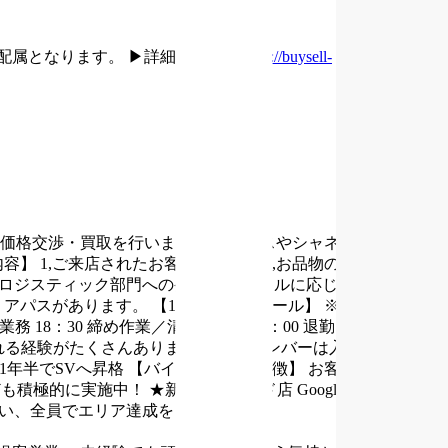
配属となります。
▶詳細はこちら
https://buysell-
・価格交渉・買取を行います。
エルメスやシャネル等のブラン
内容】
1,ご来店されたお客様のご案内
2,お品物の確認や査定、
、ロジスティック部門への発送業務
スキルに応じて、店舗の数
リアパスがあります。
【1日のスケジュール】
※店舗によって
業務
18：30 締め作業／清掃／夕礼
19：00 退勤
【キャリアパ
れる経験がたくさんあります！
早いメンバーは入社1~2年でス
1年半でSVへ昇格
【バイセル店舗の特徴】
お客様に寄り添う
ども積極的に実施中！
★新宿サブナード店 Googleの口コミ：
合い、全員でエリア達成を目指します。