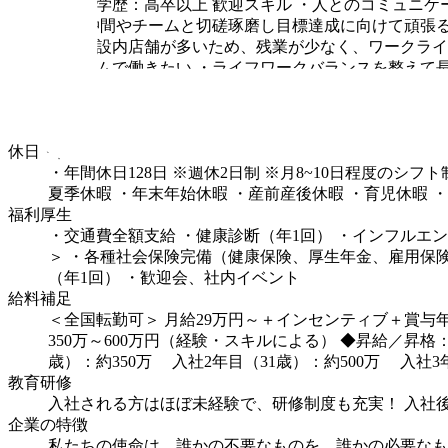
・最終学歴：高卒以上
歓迎スキル
・人とのコミュニケ
方
・仲間やチームと切磋琢磨し目標達成に向けて頑張
商業施設内店舗が多いため、残業が少なく、ワークライ
とチームで働きたい
・ライフワークバランスを整えて
勤務時間・休憩時間
9:00～21:00（休憩60分）：実働8時間
シフト制
※店舗が
ンスも◎
※繁忙期、閑散期により変動あり
休日・休暇
・年間休日128日
※週休2日制 ※月8~10日程度のシフト
夏季休暇
・年末年始休暇
・産前産後休暇
・育児休暇
・
福利厚生
・交通費全額支給
・健康診断（年1回）
・インフルエン
＞
・各種社会保険完備（健康保険、厚生年金、雇用保
（年1回）
・歓迎会、社内イベント
給料補足
＜全国転勤可＞
月給29万円～＋インセンティブ＋賞与年
350万～600万円（経験・スキルによる）
◆昇給／昇格：
歳）：約350万
入社2年目（31歳）：約500万
入社3
教育研修
入社される方はほぼ未経験で、研修制度も充実！
入社
企業の特徴
私たちの使命は、誰かの不要なものを、誰かの必要なも