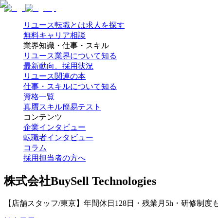
リユース転職とは
求人を探す
無料キャリア相談
業界知識・仕事・スキル
リユース業界について知る
最新動向、採用状況
リユース関連の本
仕事・スキルについて知る
資格一覧
真贋スキル簡易テスト
コンテンツ
企業インタビュー
転職者インタビュー
コラム
採用担当者の方へ
株式会社BuySell Technologies
【店舗スタッフ/東京】年間休日128日・残業月5h・研修制度