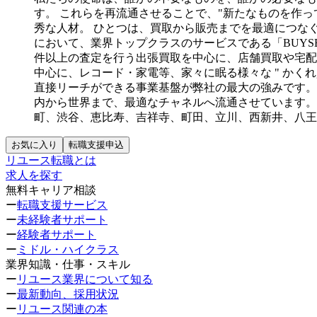
す。
これらを再流通させることで、"新たなものを作っ
秀な人材。
ひとつは、買取から販売までを最適につな
において、業界トップクラスのサービスである「BUYSE
件以上の査定を行う出張買取を中心に、店舗買取や宅配
中心に、レコード・家電等、家々に眠る様々な " かく
直接リーチができる事業基盤が弊社の最大の強みです。
内から世界まで、最適なチャネルへ流通させています。
町、渋谷、恵比寿、吉祥寺、町田、立川、西新井、八王
お気に入り
転職支援申込
リユース転職とは
求人を探す
無料キャリア相談
ー
転職支援サービス
ー
未経験者サポート
ー
経験者サポート
ー
ミドル・ハイクラス
業界知識・仕事・スキル
ー
リユース業界について知る
ー
最新動向、採用状況
ー
リユース関連の本