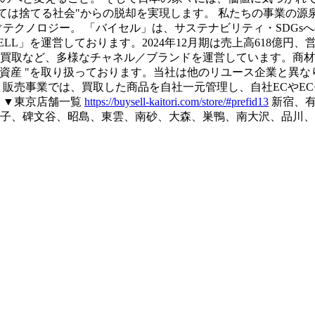
ては捨てる社会"からの脱却を実現します。
私たちの事業の源
ぐテクノロジー。
「バイセル」は、サステナビリティ・SDGs
LL」を運営しております。2024年12月期は売上高618億円、
買取など、多様なチャネル／ブランドを運営しています。商材
れ資産 "を取り扱っております。当社は他のリユース企業と異な
販売事業では、買取した商品を自社一元管理し、自社ECやECモー
▼東京店舗一覧
https://buysell-kaitori.com/store/#prefid13
新宿、
子、碑文谷、昭島、東雲、南砂、大森、巣鴨、南大沢、品川、