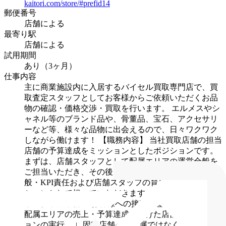
kaitori.com/store/#prefid14
郵便番号
店舗による
最寄り駅
店舗による
試用期間
あり（3ヶ月）
仕事内容
主に商業施設内に入居するバイセル買取専門店で、買
取査定スタッフとしてお客様からご依頼いただくお品
物の確認・価格交渉・買取を行います。
エルメスやシ
ャネル等のブランド品や、骨董品、宝石、アクセサリ
ーなど等、様々な品物に出会えるので、日々ワクワク
しながら働けます！
【職務内容】
当社買取店舗の担当
店舗の予算達成をミッションとしたポジションです。
まずは、店舗スタッフとして配属エリアの運営全般を
ご担当いただき、その後、店長として自店舗の運営全
般・KPI責任および店舗スタッフの育成をメインミッ
ションとして担っていただきます。
具体的には・・・
◎スタッフ業務
・お客様への接客、査定・買取業務
・
配属エリアの売上・予算達成にむけた店舗オペレーシ
ョンの実行
∟固定店舗への配属ではなく、当社で定