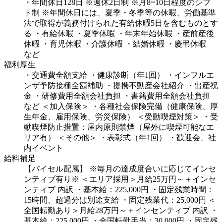
・年間休日128日
※週休2日制 ※月8~10日程度のシフ
ト制
※年間休日には、夏季・冬季等の休暇、労働基準
法で取得が義務付けられた有給休暇5日を含むものとす
る
・有給休暇
・夏季休暇
・年末年始休暇
・産前産後
休暇
・育児休暇
・介護休暇
・結婚休暇
・慶弔休暇
など
福利厚生
・交通費全額支給
・健康診断（年1回）
・インフルエ
ンザ予防接種全額補助
・提携不動産会社紹介
・出産祝
金
・研修費用全額会社負担
・書籍費用全額会社負担
など
＜加入保険＞
・各種社会保険完備（健康保険、厚
生年金、雇用保険、労災保険）
＜受動喫煙対策＞
・受
動喫煙防止措置：屋内原則禁煙（屋外に喫煙可能なエ
リア有）
＜その他＞
・表彰式（年1回）
・歓迎会、社
内イベント
給料補足
【バイセル配属】
※毎月の達成度合いに応じてインセ
ンティブ有り※
＜エリア採用＞月給25万円～＋インセ
ンティブ
内訳
・基本給：225,000円
・固定残業時間：
15時間、超過分は別途支給
・固定残業代：25,000円
＜
全国転勤あり＞月給28万円～＋インセンティブ
内訳
・
基本給：225,000円
・全国転勤手当：30,000円
・固定残