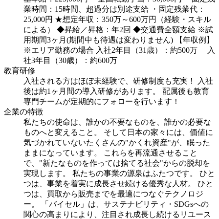
業時間：15時間、超過分は別途支給
・固定残業代：
25,000円
★想定年収：350万～600万円（経験・スキル
による）
◆昇給／昇格：年2回
◆交通費全額支給
※試
用期間3ヶ月(期間中も待遇は変わりません)
【年収例】
※エリア勤務の場合
入社2年目（31歳）：約500万
入
社3年目（30歳）：約600万
教育研修
入社される方はほぼ未経験で、研修制度も充実！
入社
後は約1ヶ月間の導入研修があります。
配属後も教育
専門チームが定期的にフォローを行います！
企業の特徴
私たちの使命は、誰かの不要なものを、誰かの必要な
ものへと変えること。
そして日本の家々には、価値に
気づかれていないたくさんの"かくれ資産"が、眠った
ままになっています。
これらを再流通させること
で、"新たなものを作っては捨てる社会"からの脱却を
実現します。
私たちの事業の源泉はふたつです。
ひと
つは、事業を着実に成長させ続ける優秀な人材。
ひと
つは、買取から販売までを最適につなぐテクノロジ
ー。
「バイセル」は、サステナビリティ・SDGsへの
関心の高まりにより、注目され成長し続けるリユース