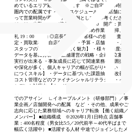
めているエリア勤務となります ※ご自宅から1時間半
圏内での配属です
～1日のスケジュール～
※店舗によ
って営業時間が異なるため一例としてご参考ください
10：00 出勤：OPEN準備、朝礼
10：30 開店：買
取・査定業務、販売業務
18：30 締め作業、清掃、夕
礼
19：00 退勤
◎店長業務
・お客様への接客、査
定・買取業務
・自店舗の売上・予算・店舗管理
・店舗
スタッフの育成 など
【働く魅力】
・様々な角度から
データを基に分析し、店舗運営の戦略・企画の立案と
実行が出来る
・事業成長に応じて関連業務の範囲拡大
や深化が多く、個人キャリアの幅が広がりやすい
【身
につくスキル】
・データに基づいた課題抽出・改善
・
コスト管理などのファイナンシャルリテラシー
・イン
シデント対応力
【キャリアパス】
・店舗スタッフ⇒店
長⇒SV⇒エリアマネージャー
・店舗事業本部組織内
でのアサイン
∟イネーブルメント（研修部門）／事
業企画／店舗開発への配属 など
・その他、成果やご
志向に応じた業務領域へのキャリア転換
【働く組織／
メンバー】
■組織構成 ※2026年1月1日時点
店舗事
業：400名程度（男女比5:5／20代前半～40代半ばまで
幅広く活躍中）
■活躍する人材
中途でジョインしたメ