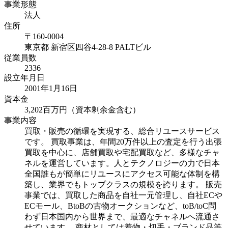
事業形態
法人
住所
〒
160-0004
東京都
新宿区四谷4-28-8 PALTビル
従業員数
2336
設立年月日
2001年1月16日
資本金
3,202百万円（資本剰余金含む）
事業内容
買取・販売の循環を実現する、総合リユースサービス
です。 買取事業は、年間20万件以上の査定を行う出張
買取を中心に、店舗買取や宅配買取など、多様なチャ
ネルを運営しています。人とテクノロジーの力で日本
全国誰もが簡単にリユースにアクセス可能な体制を構
築し、業界でもトップクラスの規模を誇ります。 販売
事業では、買取した商品を自社一元管理し、自社ECや
ECモール、BtoBの古物オークションなど、toB/toC問
わず日本国内から世界まで、最適なチャネルへ流通さ
せています。 商材としては着物・切手・ブランド品等