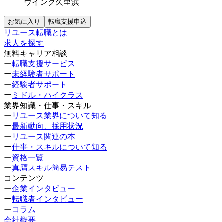
ウイング久里浜
お気に入り
転職支援申込
リユース転職とは
求人を探す
無料キャリア相談
ー
転職支援サービス
ー
未経験者サポート
ー
経験者サポート
ー
ミドル・ハイクラス
業界知識・仕事・スキル
ー
リユース業界について知る
ー
最新動向、採用状況
ー
リユース関連の本
ー
仕事・スキルについて知る
ー
資格一覧
ー
真贋スキル簡易テスト
コンテンツ
ー
企業インタビュー
ー
転職者インタビュー
ー
コラム
会社概要