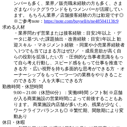
ンバーも多く、業界／販売職未経験の方も多く、さま
ざまなバックグラウンドをもつメンバーが活躍してい
ます。
もちろん業界／店舗接客経験の方は歓迎です◎
※ご参考note：
https://note.com/buysell/n/ne48504113fc9
求める人材
・業界問わず営業または接客経験：目安2年以上
・デ
ータに基づいた課題抽出・改善経験：目安1年以上
歓
迎スキル
・マネジメント経験
・同業や小売業界経験者
＼1つでも当てはまる方はぜひ／
・成長意欲が高く自
らの役割を拡張したい方
・圧倒的な当事者意識をもっ
て自ら考え行動し、スピード感をもって仕事を推進で
きる方
・広い視野を持ち多面的な思考ができる方
・オ
ーナーシップをもって一つ一つの業務をやりきること
のできる方
・人を大事にできる方
勤務時間・休憩時間
9:00～21:00（休憩60分）：実働8時間
シフト制
※店舗
が入る商業施設の営業時間によって前後することもあ
ります。
商業施設内店舗が多いため、残業が少なく、
ワークライフバランスも◎
※繁忙期、閑散期により変
動あり
休日・休暇