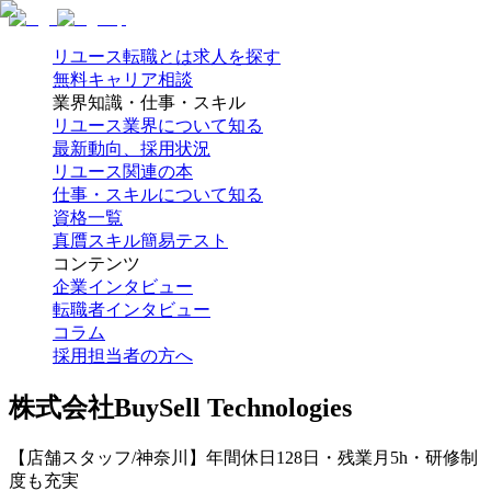
リユース転職とは
求人を探す
無料キャリア相談
業界知識・仕事・スキル
リユース業界について知る
最新動向、採用状況
リユース関連の本
仕事・スキルについて知る
資格一覧
真贋スキル簡易テスト
コンテンツ
企業インタビュー
転職者インタビュー
コラム
採用担当者の方へ
株式会社BuySell Technologies
【店舗スタッフ/神奈川】年間休日128日・残業月5h・研修制
度も充実