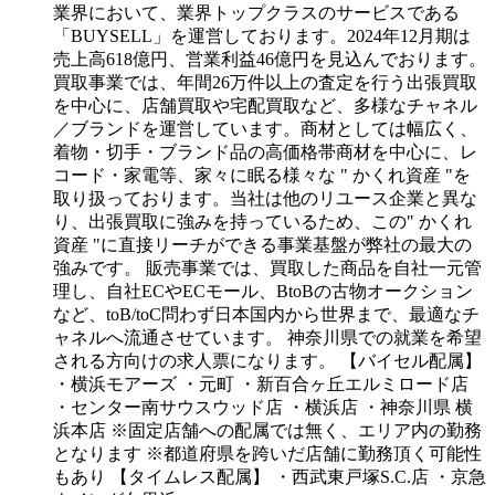
業界において、業界トップクラスのサービスである
「BUYSELL」を運営しております。2024年12月期は
売上高618億円、営業利益46億円を見込んでおります。
買取事業では、年間26万件以上の査定を行う出張買取
を中心に、店舗買取や宅配買取など、多様なチャネル
／ブランドを運営しています。商材としては幅広く、
着物・切手・ブランド品の高価格帯商材を中心に、レ
コード・家電等、家々に眠る様々な " かくれ資産 "を
取り扱っております。当社は他のリユース企業と異な
り、出張買取に強みを持っているため、この" かくれ
資産 "に直接リーチができる事業基盤が弊社の最大の
強みです。
販売事業では、買取した商品を自社一元管
理し、自社ECやECモール、BtoBの古物オークション
など、toB/toC問わず日本国内から世界まで、最適なチ
ャネルへ流通させています。
神奈川県での就業を希望
される方向けの求人票になります。
【バイセル配属】
・横浜モアーズ
・元町
・新百合ヶ丘エルミロード店
・センター南サウスウッド店
・横浜店
・神奈川県 横
浜本店
※固定店舗への配属では無く、エリア内の勤務
となります
※都道府県を跨いだ店舗に勤務頂く可能性
もあり
【タイムレス配属】
・西武東戸塚S.C.店
・京急