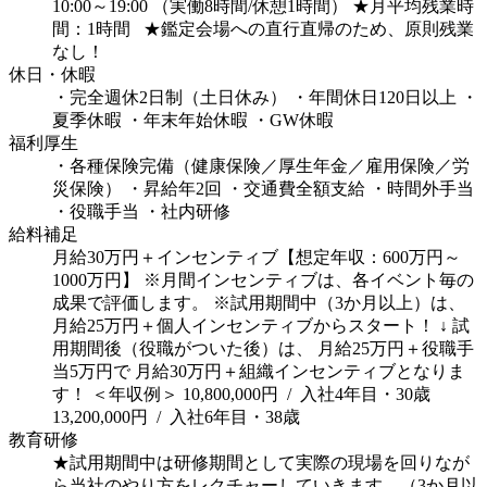
10:00～19:00 （実働8時間/休憩1時間）
★月平均残業時
間：1時間
★鑑定会場への直行直帰のため、原則残業
なし！
休日・休暇
・完全週休2日制（土日休み）
・年間休日120日以上
・
夏季休暇
・年末年始休暇
・GW休暇
福利厚生
・各種保険完備（健康保険／厚生年金／雇用保険／労
災保険）
・昇給年2回
・交通費全額支給
・時間外手当
・役職手当
・社内研修
給料補足
月給30万円＋インセンティブ【想定年収：600万円～
1000万円】
※月間インセンティブは、各イベント毎の
成果で評価します。
※試用期間中（3か月以上）は、
月給25万円＋個人インセンティブからスタート！
↓
試
用期間後（役職がついた後）は、
月給25万円＋役職手
当5万円で
月給30万円＋組織インセンティブとなりま
す！
＜年収例＞
10,800,000円 / 入社4年目・30歳
13,200,000円 / 入社6年目・38歳
教育研修
★試用期間中は研修期間として実際の現場を回りなが
ら当社のやり方をレクチャーしていきます。（3か月以