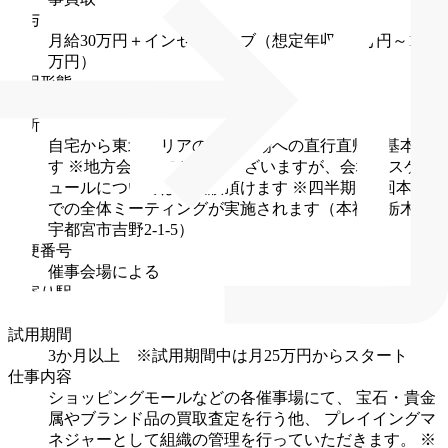
給与
月給30万円＋インセンティブ（想定年収600万円～1000
万円）
雇用形態
正社員
住所
自宅から東北エリアの鑑定会場への直行直帰が基本で
す
※地方会場への出張もございますが、会場やスケジ
ュールについてはご相談頂けます
※四半期に1回本社
での全体ミーティングが実施されます（本社：栃木県
宇都宮市吉野2-1-5）
郵便番号
催事会場による
最寄り駅
催事会場による
★基本的に直行直帰になります
試用期間
3か月以上 ※試用期間中は月25万円からスタート
仕事内容
ショッピングモールなどの各催事場にて、
宝石・貴金
属やブランド品の買取査定を行う他、
プレイイングマ
ネジャーとして組織の管理を行っていただきます。
※