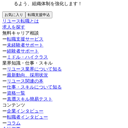
るよう、組織体制を強化します！
お気に入り
転職支援申込
リユース転職とは
求人を探す
無料キャリア相談
ー
転職支援サービス
ー
未経験者サポート
ー
経験者サポート
ー
ミドル・ハイクラス
業界知識・仕事・スキル
ー
リユース業界について知る
ー
最新動向、採用状況
ー
リユース関連の本
ー
仕事・スキルについて知る
ー
資格一覧
ー
真贋スキル簡易テスト
コンテンツ
ー
企業インタビュー
ー
転職者インタビュー
ー
コラム