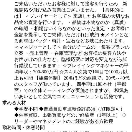
ご来店いただいたお客様に対して接客を行うため、新
規開拓や飛び込み営業はございません。
【具体的に
は】
＜プレイヤーとして＞
来店したお客様の大切なお
品物の査定を行います。
・品物は本物なのか（真贋）
の確認
・相場はいくらなのかといった査定
・お客様に
金額を提示してご納得いただければ成約
★メインとな
る商材はバッグ・時計・宝石など多岐にわたります。
＜マネジャーとして＞
自分のチームの
・集客プランの
立案
・売上管理
・在庫管理など
お客様の集客方法や
お声がけの仕方など、臨機応変に対応を変えながら試
行錯誤していきます！
☆プレイイングマネジャーの平
均年収：700-800万円
☆スキル次第で1年目で1000万以
上も可能
【組織体制】
20名ほどの組織で、20代～40代
のスタッフが働いています。
四半期に1回本社（宇都
宮）での全体ミーティングが実施されますが、
和気あ
いあいとして空気でコミュニケーションも活発です。
求める人材
◆学歴不問
◆普通自動車運転免許必須（AT限定可）
◆催事買取、出張買取などのご経験者（1年以上）
◇
リーダーやマネジメントのご経験がある方歓迎
勤務時間・休憩時間