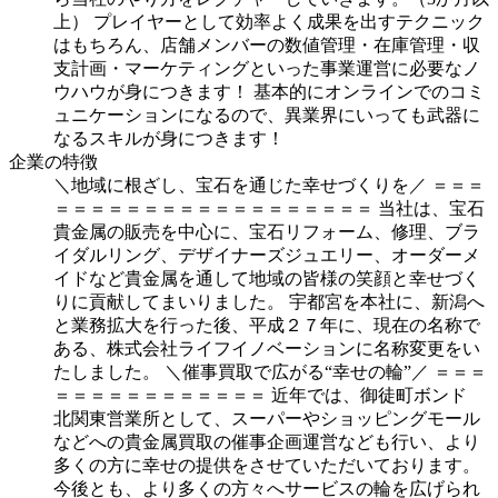
上）
プレイヤーとして効率よく成果を出すテクニック
はもちろん、店舗メンバーの数値管理・在庫管理・収
支計画・マーケティングといった事業運営に必要なノ
ウハウが身につきます！
基本的にオンラインでのコミ
ュニケーションになるので、異業界にいっても武器に
なるスキルが身につきます！
企業の特徴
＼地域に根ざし、宝石を通じた幸せづくりを／
＝＝＝
＝＝＝＝＝＝＝＝＝＝＝＝＝＝＝＝＝＝
当社は、宝石
貴金属の販売を中心に、宝石リフォーム、修理、ブラ
イダルリング、デザイナーズジュエリー、オーダーメ
イドなど貴金属を通して地域の皆様の笑顔と幸せづく
りに貢献してまいりました。
宇都宮を本社に、新潟へ
と業務拡大を行った後、平成２７年に、現在の名称で
ある、株式会社ライフイノベーションに名称変更をい
たしました。
＼催事買取で広がる“幸せの輪”／
＝＝＝
＝＝＝＝＝＝＝＝＝＝＝＝
近年では、御徒町ボンド
北関東営業所として、スーパーやショッピングモール
などへの貴金属買取の催事企画運営なども行い、より
多くの方に幸せの提供をさせていただいております。
今後とも、より多くの方々へサービスの輪を広げられ