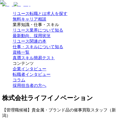
リユース転職とは
求人を探す
無料キャリア相談
業界知識・仕事・スキル
リユース業界について知る
最新動向、採用状況
リユース関連の本
仕事・スキルについて知る
資格一覧
真贋スキル簡易テスト
コンテンツ
企業インタビュー
転職者インタビュー
コラム
採用担当者の方へ
株式会社ライフイノベーション
【管理職候補】貴金属・ブランド品の催事買取スタッフ（新
潟）