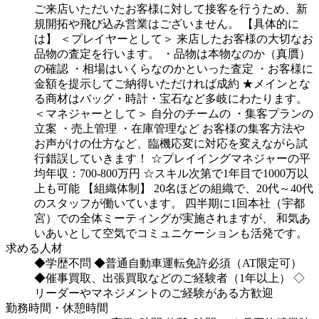
ご来店いただいたお客様に対して接客を行うため、新
規開拓や飛び込み営業はございません。
【具体的に
は】
＜プレイヤーとして＞
来店したお客様の大切なお
品物の査定を行います。
・品物は本物なのか（真贋）
の確認
・相場はいくらなのかといった査定
・お客様に
金額を提示してご納得いただければ成約
★メインとな
る商材はバッグ・時計・宝石など多岐にわたります。
＜マネジャーとして＞
自分のチームの
・集客プランの
立案
・売上管理
・在庫管理など
お客様の集客方法や
お声がけの仕方など、臨機応変に対応を変えながら試
行錯誤していきます！
☆プレイイングマネジャーの平
均年収：700-800万円
☆スキル次第で1年目で1000万以
上も可能
【組織体制】
20名ほどの組織で、20代～40代
のスタッフが働いています。
四半期に1回本社（宇都
宮）での全体ミーティングが実施されますが、
和気あ
いあいとして空気でコミュニケーションも活発です。
求める人材
◆学歴不問
◆普通自動車運転免許必須（AT限定可）
◆催事買取、出張買取などのご経験者（1年以上）
◇
リーダーやマネジメントのご経験がある方歓迎
勤務時間・休憩時間