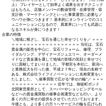
上）
プレイヤーとして効率よく成果を出すテクニック
はもちろん、店舗メンバーの数値管理・在庫管理・収
支計画・マーケティングといった事業運営に必要なノ
ウハウが身につきます！
基本的にオンラインでのコミ
ュニケーションになるので、異業界にいっても武器に
なるスキルが身につきます！
企業の特徴
＼地域に根ざし、宝石を通じた幸せづくりを／
＝＝＝
＝＝＝＝＝＝＝＝＝＝＝＝＝＝＝＝＝＝
当社は、宝石
貴金属の販売を中心に、宝石リフォーム、修理、ブラ
イダルリング、デザイナーズジュエリー、オーダーメ
イドなど貴金属を通して地域の皆様の笑顔と幸せづく
りに貢献してまいりました。
宇都宮を本社に、新潟へ
と業務拡大を行った後、平成２７年に、現在の名称で
ある、株式会社ライフイノベーションに名称変更をい
たしました。
＼催事買取で広がる“幸せの輪”／
＝＝＝
＝＝＝＝＝＝＝＝＝＝＝＝
近年では、御徒町ボンド
北関東営業所として、スーパーやショッピングモール
などへの貴金属買取の催事企画運営なども行い、より
多くの方に幸せの提供をさせていただいております。
今後とも、より多くの方々へサービスの輪を広げられ