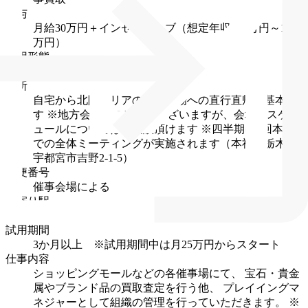
給与
月給30万円＋インセンティブ（想定年収600万円～1000
万円）
雇用形態
正社員
住所
自宅から北陸エリアの鑑定会場への直行直帰が基本で
す
※地方会場への出張もございますが、会場やスケジ
ュールについてはご相談頂けます
※四半期に1回本社
での全体ミーティングが実施されます（本社：栃木県
宇都宮市吉野2-1-5）
郵便番号
催事会場による
最寄り駅
催事会場による
★基本的に直行直帰になります
試用期間
3か月以上 ※試用期間中は月25万円からスタート
仕事内容
ショッピングモールなどの各催事場にて、
宝石・貴金
属やブランド品の買取査定を行う他、
プレイイングマ
ネジャーとして組織の管理を行っていただきます。
※