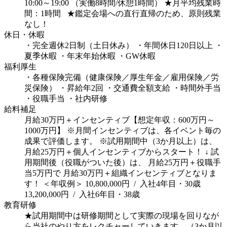
10:00～19:00 （実働8時間/休憩1時間）
★月平均残業時
間：1時間
★鑑定会場への直行直帰のため、原則残業
なし！
休日・休暇
・完全週休2日制（土日休み）
・年間休日120日以上
・
夏季休暇
・年末年始休暇
・GW休暇
福利厚生
・各種保険完備（健康保険／厚生年金／雇用保険／労
災保険）
・昇給年2回
・交通費全額支給
・時間外手当
・役職手当
・社内研修
給料補足
月給30万円＋インセンティブ【想定年収：600万円～
1000万円】
※月間インセンティブは、各イベント毎の
成果で評価します。
※試用期間中（3か月以上）は、
月給25万円＋個人インセンティブからスタート！
↓
試
用期間後（役職がついた後）は、
月給25万円＋役職手
当5万円で
月給30万円＋組織インセンティブとなりま
す！
＜年収例＞
10,800,000円 / 入社4年目・30歳
13,200,000円 / 入社6年目・38歳
教育研修
★試用期間中は研修期間として実際の現場を回りなが
ら当社のやり方をレクチャーしていきます。（3か月以