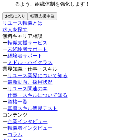
るよう、組織体制を強化します！
お気に入り
転職支援申込
リユース転職とは
求人を探す
無料キャリア相談
ー
転職支援サービス
ー
未経験者サポート
ー
経験者サポート
ー
ミドル・ハイクラス
業界知識・仕事・スキル
ー
リユース業界について知る
ー
最新動向、採用状況
ー
リユース関連の本
ー
仕事・スキルについて知る
ー
資格一覧
ー
真贋スキル簡易テスト
コンテンツ
ー
企業インタビュー
ー
転職者インタビュー
ー
コラム