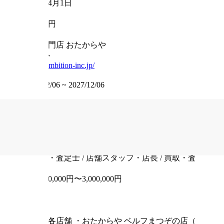
2020年4月1日
資本金
5000万円
事業内容
買取専門店 おたからや
ウェブサイト
https://ambition-inc.jp/
掲載期間
2025/12/06
~
2027/12/06
求人情報
INFORMATION
職種
鑑定士・査定士 / 店舗スタッフ・店長 / 買取・査定
給与
月給260,000円〜3,000,000円
雇用形態
正社員
住所
岩手の各店舗
・おたからや ベルフまつぞの店（盛岡市