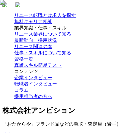
リユース転職とは
求人を探す
無料キャリア相談
業界知識・仕事・スキル
リユース業界について知る
最新動向、採用状況
リユース関連の本
仕事・スキルについて知る
資格一覧
真贋スキル簡易テスト
コンテンツ
企業インタビュー
転職者インタビュー
コラム
採用担当者の方へ
株式会社アンビション
「おたからや」ブランド品などの買取・査定員（岩手）