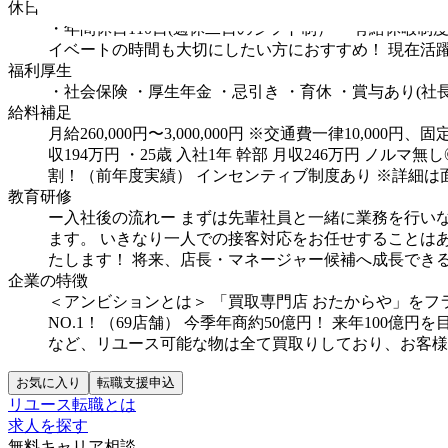
休日・休暇
・年間休日110日(週休二日のシフト制）
・有給休暇制度
イベートの時間も大切にしたい方におすすめ！
現在活
福利厚生
・社会保険
・厚生年金
・忌引き
・育休
・賞与あり(社長
給料補足
月給260,000円〜3,000,000円 ※交通費一律10,00
収194万円
・25歳 入社1年 幹部 月収246万円
ノルマ無し
割！（前年度実績）
インセンティブ制度あり
※詳細は
教育研修
ー入社後の流れー
まずは先輩社員と一緒に業務を行い
ます。
いきなり一人での接客対応をお任せすることは
たします！
将来、店長・マネージャー候補へ成長でき
企業の特徴
＜アンビションとは＞
「買取専門店 おたからや」をフ
NO.1！（69店舗）
今季年商約50億円！
来年100億円
など、リユース可能な物は全て買取りしており、お客様
お気に入り
転職支援申込
リユース転職とは
求人を探す
無料キャリア相談