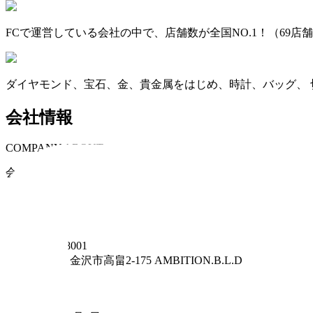
FCで運営している会社の中で、店舗数が全国NO.1！（69店
ダイヤモンド、宝石、金、貴金属をはじめ、時計、バッグ、 
会社情報
COMPANY ABOUT
会社名
株式会社アンビション (カブシキガイシャアンビション)
事業形態
法人
住所
〒
921-8001
石川県
金沢市高畠2-175 AMBITION.B.L.D
従業員数
186
設立年月日