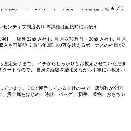
年始休暇
・ゴールデンウィーク休暇
・休日調整可能
★プラ
ンセンティブ制度あり
※詳細は面接時にお伝え
収例】
・店長 22歳 入社4ヶ月 月収78万円
・38歳 入社4ヶ月 月
高収入も可能◎
※賞与年2回
100万を越えるボーナスの社員が7
ら査定完了まで、
イチからしっかりとお教えさせていただき
スタートなので、
自身の経験を踏まえながら丁寧にお教えい
しています。
FCで運営している会社の中で、店舗数が全国
金、貴金属をはじめ、時計、バッグ、
切手、着物、おもちゃ