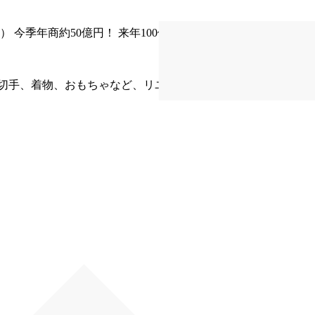
舗） 今季年商約50億円！ 来年100億円を目指している急成長し
切手、着物、おもちゃなど、リユース可能な物は全て買取りし