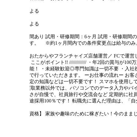
郵便番号
店舗による
最寄り駅
店舗による
試用期間
試用期間あり
試用・研修期間：6ヶ月
試用・研修期間の
なります。
※約1ヶ月間内での条件変更点は給与のみ
仕事内容
＼全国おたからやフランチャイズ店舗運営／
FCで運営
//////////// ここがポイント!! //////////////
・年2回の賞与が100
入も可能！
・未経験歓迎◎専門知識は一切不要
・入社
メインで行っていただきます。
ーお仕事の流れー
お客
物や査定の知識などは一切不要です！
スマホを使用し
す。
買取業務以外では、パソコンでのデータ入力やバ
仲の良さが自慢で、社員旅行や交流会など
定期的に社
で、中途採用100％です！
転職先に選んだ理由は、「自
求める人材
【応募資格】
家族や趣味のために稼ぎたい！今のまま
能な方歓迎
・ブランクOK
・U・Iターン歓迎
・フリー
勤務時間・休憩時間
10:00～20:00（休憩1時間）
実働時間： １月あたり 170.