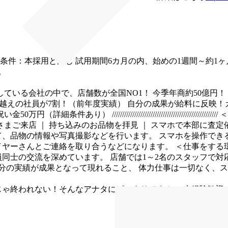
条件：本採用と同じ
試用期間6カ月の内、始めの1週間～約1ヶ月
。
している会社の中で、店舗数が全国NO1！
今季年商約50億円！
万越えの社員が7割！（前年度実績）
自分の成果が給料に反映！
祝い金50万円（詳細条件あり）
////////////////////////////////////////////////////
＜
さまご来店
｜
持ち込みのお品物を拝見
｜
スマホで本部に査定
て、品物の情報や写真撮影などを行います。
スマホを操作でき
イヤーさんとご連絡を取り合うなどになります。
＜仕事をする
員同士の交流を深めています。
店舗では1～2名のスタッフで対
分の実績が成果となって現れること、
体力仕事は一切なく、ス
じゃ終われない！そんなアナタにピッタリです！
・未経験歓迎
ター歓迎
・副業(ダブルワーク)OK
※業務に支障のない範囲の場
0時間
※残業1時間含む