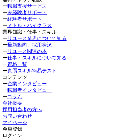
ー
転職支援サービス
ー
未経験者サポート
ー
経験者サポート
ー
ミドル・ハイクラス
業界知識・仕事・スキル
ー
リユース業界について知る
ー
最新動向、採用状況
ー
リユース関連の本
ー
仕事・スキルについて知る
ー
資格一覧
ー
真贋スキル簡易テスト
コンテンツ
ー
企業インタビュー
ー
転職者インタビュー
ー
コラム
会社概要
採用担当者の方へ
お問い合わせ
マイページ
会員登録
ログイン