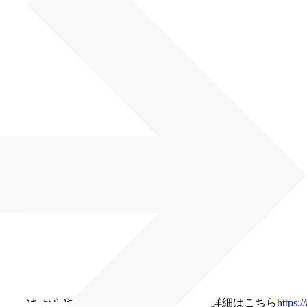
）
・おたからや ベルフ仙北店（盛岡市）
▶詳細はこちら
https:/