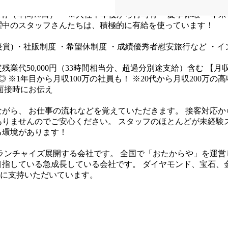
有（年間10日）
※入社半年後から付与有
・夏季休暇
・年末
躍中のスタッフさんたちは、積極的に有給を使っています！
賞)
・社販制度
・希望休制度
・成績優秀者慰安旅行など
・イ
0円、固定残業代50,000円（33時間相当分、超過分別途支給）含む
【月
◎
※1年目から月収100万の社員も！
※20代から月収200万の
面接時にお伝え
ながら、
お仕事の流れなどを覚えていただきます。
接客対応か
ありませんのでご安心ください。
スタッフのほとんどが未経験
る環境があります！
ランチャイズ展開する会社です。
全国で「おたからや」を運営
を目指している急成長している会社です。
ダイヤモンド、宝石、
に支持いただいています。