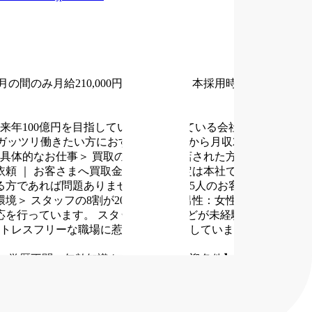
の間のみ月給210,000円～
その後、本採用時と同じ給与と
来年100億円を目指している急成長している会社です。
ガッツリ働きたい方におすすめ
・20代から月収200万円の高収
具体的なお仕事＞
買取の査定でご来店された方の接客対応を
依頼
｜
お客さまへ買取金額を提示
査定は本社で行うので、品
る方であれば問題ありません！
1日約4.5人のお客様を接客しま
環境＞
スタッフの8割が20代～30代、男性：女性＝6：4です。
応を行っています。
スタッフのほとんどが未経験スタート
トレスフリーな職場に惹かれた」と話していました。
・学歴不問・年齢知識も一切不問
【歓迎条件】
・全国転勤可
合
・経験者歓迎
理想の働き方を実現できる会社です！