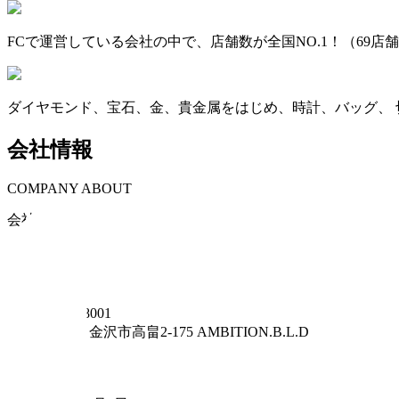
FCで運営している会社の中で、店舗数が全国NO.1！（69店
ダイヤモンド、宝石、金、貴金属をはじめ、時計、バッグ、 
会社情報
COMPANY ABOUT
会社名
株式会社アンビション (カブシキガイシャアンビション)
事業形態
法人
住所
〒
921-8001
石川県
金沢市高畠2-175 AMBITION.B.L.D
従業員数
186
設立年月日