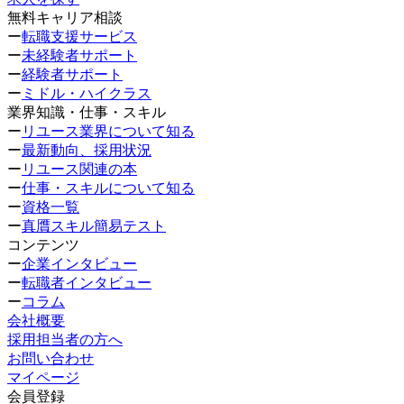
無料キャリア相談
ー
転職支援サービス
ー
未経験者サポート
ー
経験者サポート
ー
ミドル・ハイクラス
業界知識・仕事・スキル
ー
リユース業界について知る
ー
最新動向、採用状況
ー
リユース関連の本
ー
仕事・スキルについて知る
ー
資格一覧
ー
真贋スキル簡易テスト
コンテンツ
ー
企業インタビュー
ー
転職者インタビュー
ー
コラム
会社概要
採用担当者の方へ
お問い合わせ
マイページ
会員登録