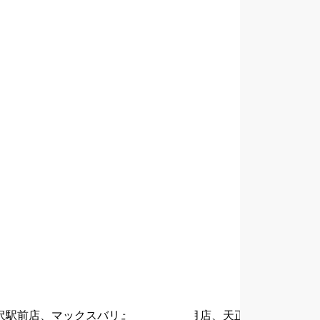
沢駅前店、マックスバリュ増泉店、鞍月店、天正寺店、香林坊