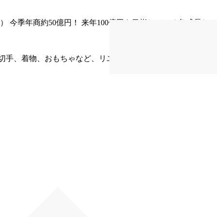
舗） 今季年商約50億円！ 来年100億円を目指している急成長し
切手、着物、おもちゃなど、リユース可能な物は全て買取りし