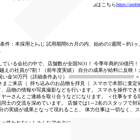
おたからや イオンモール新小松店）
▶詳細はこちら
https://ambi
条件：本採用と同じ
試用期間6カ月の内、始めの1週間～約1ヶ月
。
している会社の中で、店舗数が全国NO1！
今季年商約50億円！
万越えの社員が7割！（前年度実績）
自分の成果が給料に反映！
祝い金50万円（詳細条件あり）
////////////////////////////////////////////////////
＜
さまご来店
｜
持ち込みのお品物を拝見
｜
スマホで本部に査定
て、品物の情報や写真撮影などを行います。
スマホを操作でき
イヤーさんとご連絡を取り合うなどになります。
＜仕事をする
員同士の交流を深めています。
店舗では1～2名のスタッフで対
分の実績が成果となって現れること、
体力仕事は一切なく、ス
じゃ終われない！そんなアナタにピッタリです！
・未経験歓迎
ター歓迎
・副業(ダブルワーク)OK
※業務に支障のない範囲の場