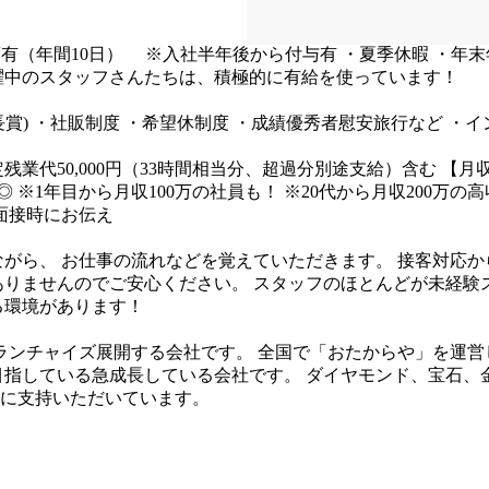
0時間
※残業1時間含む
有（年間10日）
※入社半年後から付与有
・夏季休暇
・年末
躍中のスタッフさんたちは、積極的に有給を使っています！
賞)
・社販制度
・希望休制度
・成績優秀者慰安旅行など
・イ
0円、固定残業代50,000円（33時間相当分、超過分別途支給）含む
【月
◎
※1年目から月収100万の社員も！
※20代から月収200万の
面接時にお伝え
ながら、
お仕事の流れなどを覚えていただきます。
接客対応か
ありませんのでご安心ください。
スタッフのほとんどが未経験
る環境があります！
ランチャイズ展開する会社です。
全国で「おたからや」を運営
を目指している急成長している会社です。
ダイヤモンド、宝石、
に支持いただいています。