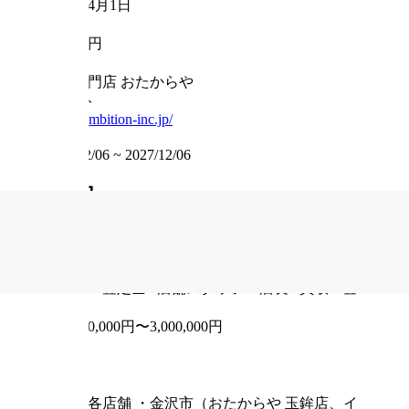
2020年4月1日
資本金
5000万円
事業内容
買取専門店 おたからや
ウェブサイト
https://ambition-inc.jp/
掲載期間
2025/12/06
~
2027/12/06
求人情報
INFORMATION
職種
鑑定士・査定士 / 店舗スタッフ・店長 / 買取・査定
給与
月給260,000円〜3,000,000円
雇用形態
正社員
住所
石川の各店舗
・金沢市（おたからや 玉鉾店、イオン