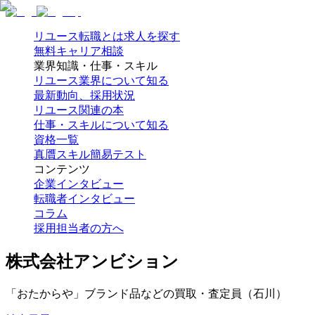
リユース転職とは
求人を探す
無料キャリア相談
業界知識・仕事・スキル
リユース業界について知る
最新動向、採用状況
リユース関連の本
仕事・スキルについて知る
資格一覧
真贋スキル簡易テスト
コンテンツ
企業インタビュー
転職者インタビュー
コラム
採用担当者の方へ
株式会社アンビション
「おたからや」ブランド品などの買取・査定員（石川）