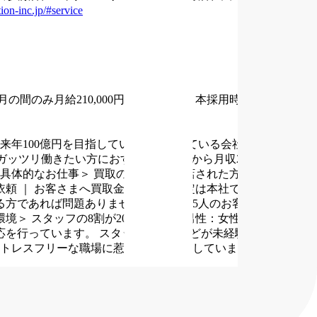
tion-inc.jp/#service
の間のみ月給210,000円～
その後、本採用時と同じ給与と
来年100億円を目指している急成長している会社です。
ガッツリ働きたい方におすすめ
・20代から月収200万円の高収
具体的なお仕事＞
買取の査定でご来店された方の接客対応を
依頼
｜
お客さまへ買取金額を提示
査定は本社で行うので、品
る方であれば問題ありません！
1日約4.5人のお客様を接客しま
環境＞
スタッフの8割が20代～30代、男性：女性＝6：4です。
応を行っています。
スタッフのほとんどが未経験スタート
トレスフリーな職場に惹かれた」と話していました。
・学歴不問・年齢知識も一切不問
【歓迎条件】
・全国転勤可
合
・経験者歓迎
理想の働き方を実現できる会社です！