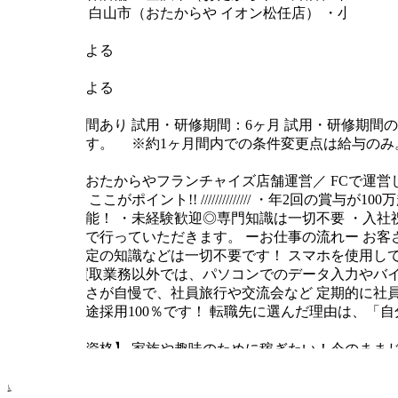
店）
・白山市（おたからや イオン松任店）
・小松市（
郵便番号
店舗による
最寄り駅
店舗による
試用期間
試用期間あり
試用・研修期間：6ヶ月
試用・研修期間の
なります。
※約1ヶ月間内での条件変更点は給与のみ
仕事内容
＼全国おたからやフランチャイズ店舗運営／
FCで運営
//////////// ここがポイント!! //////////////
・年2回の賞与が100
入も可能！
・未経験歓迎◎専門知識は一切不要
・入社
メインで行っていただきます。
ーお仕事の流れー
お客
物や査定の知識などは一切不要です！
スマホを使用し
す。
買取業務以外では、パソコンでのデータ入力やバ
仲の良さが自慢で、社員旅行や交流会など
定期的に社
で、中途採用100％です！
転職先に選んだ理由は、「自
求める人材
【応募資格】
家族や趣味のために稼ぎたい！今のまま
能な方歓迎
・ブランクOK
・U・Iターン歓迎
・フリー
勤務時間・休憩時間