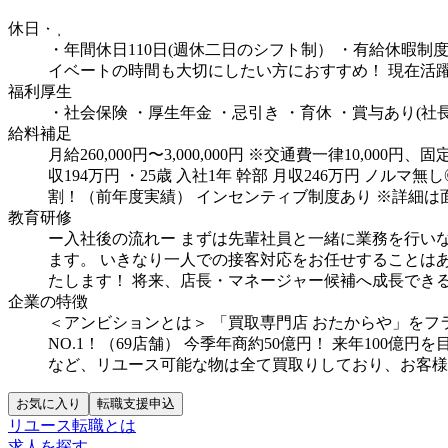
10:00～20:00（休憩1時間）
実働時間： １月あたり 170.
休日・休暇
・年間休日110日(週休二日のシフト制）
・有給休暇制度
イベートの時間も大切にしたい方におすすめ！
現在活
福利厚生
・社会保険
・厚生年金
・忌引き
・育休
・賞与あり(社長
給料補足
月給260,000円〜3,000,000円 ※交通費一律10,00
収194万円
・25歳 入社1年 幹部 月収246万円
ノルマ無し
割！（前年度実績）
インセンティブ制度あり
※詳細は
教育研修
ー入社後の流れー
まずは先輩社員と一緒に業務を行い
ます。
いきなり一人での接客対応をお任せすることは
たします！
将来、店長・マネージャー候補へ成長でき
企業の特徴
＜アンビションとは＞
「買取専門店 おたからや」をフ
NO.1！（69店舗）
今季年商約50億円！
来年100億円
など、リユース可能な物は全て買取りしており、お客様
お気に入り
転職支援申込
リユース転職とは
求人を探す