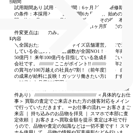
試用期間
試用期間あり
試用・研修期間：6ヶ月
試用・研修期間
の条件：本採用と同じ
試用期間6カ月の内、始めの1週
間～約1ヶ月の間のみ月給210,000円～
その後、本採
用時と同じ給与となります。
※約1ヶ月間内での条
件変更点は給与のみ。
仕事内容
＼全国おたからやフランチャイズ店舗運営／
FCで運営
している会社の中で、店舗数が全国NO1！
今季年商約
50億円！
来年100億円を目指している急成長している
会社です。
//////////// ここがポイント!! //////////////
・年2回
の賞与が100万越えの社員が7割！（前年度実績）
自分
の成果が給料に反映！ガッツリ働きたい方におすすめ
・20代から月収200万円の高収入も可能！
・未経験歓
迎◎専門知識は一切不要
・入社祝い金50万円（詳細条
件あり）
////////////////////////////////////////////////////
＜具体的なお仕
事＞
買取の査定でご来店された方の接客対応をメイン
で行っていただきます。
ーお仕事の流れー
お客さまご
来店
｜
持ち込みのお品物を拝見
｜
スマホで本部に査
定依頼
｜
お客さまへ買取金額を提示
査定は本社で行
うので、品物や査定の知識などは一切不要です！
スマ
ホを使用して、品物の情報や写真撮影などを行いま