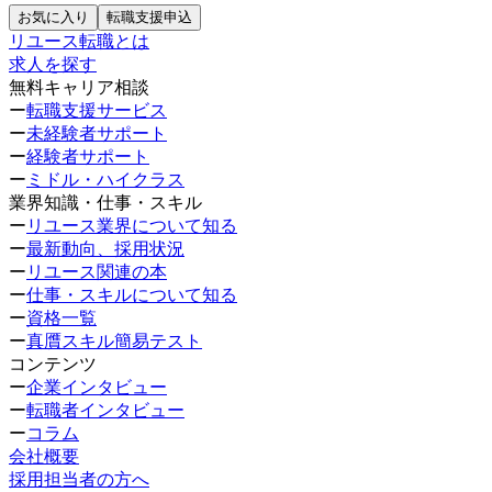
お気に入り
転職支援申込
リユース転職とは
求人を探す
無料キャリア相談
ー
転職支援サービス
ー
未経験者サポート
ー
経験者サポート
ー
ミドル・ハイクラス
業界知識・仕事・スキル
ー
リユース業界について知る
ー
最新動向、採用状況
ー
リユース関連の本
ー
仕事・スキルについて知る
ー
資格一覧
ー
真贋スキル簡易テスト
コンテンツ
ー
企業インタビュー
ー
転職者インタビュー
ー
コラム
会社概要
採用担当者の方へ