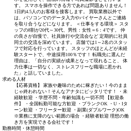
す。
スマホを操作できる方であれば問題ありません！
1日約4.5人のお客様を接客します。
買取業務以外で
は、パソコンでのデータ入力やバイヤーさんとご連絡
を取り合うなどになります。
＜仕事をする環境＞
スタ
ッフの8割が20代～30代、男性：女性＝6：4です。
仲
の良さが自慢で、社員旅行や交流会など
定期的に社員
同士の交流を深めています。
店舗では1～2名のスタッ
フで対応を行っています。
スタッフのほとんどが未経
験スタートで、中途採用100％です！
転職先に選んだ
理由は、「自分の実績が成果となって現れること、
体
力仕事は一切なく、ストレスフリーな職場に惹かれ
た」と話していました。
求める人材
【応募資格】
家族や趣味のために稼ぎたい！今のまま
じゃ終われない！そんなアナタにピッタリです！
・未
経験歓迎
・学歴不問・年齢知識も一切不問
【歓迎条
件】
・全国転勤可能な方歓迎
・ブランクOK
・U・Iタ
ーン歓迎
・フリーター歓迎
・副業(ダブルワーク)OK
※業務に支障のない範囲の場合
・経験者歓迎
理想の働
き方を実現できる会社です！
勤務時間・休憩時間