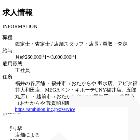
求人情報
INFORMATION
職種
鑑定士・査定士 / 店舗スタッフ・店長 / 買取・査定
給与
月給260,000円〜3,000,000円
雇用形態
正社員
住所
福井の各店舗
・福井市（おたからや 羽水店、アピタ福
井大和田店、MEGAドン・キホーテUNY福井店、五郎
丸店）
・越前市（おたからや SIPY武生店）
・敦賀市
（おたからや 敦賀昭和町店）
▶詳細はこちら
https://ambition-inc.jp/#service
郵便番号
店舗による
最寄り駅
店舗による