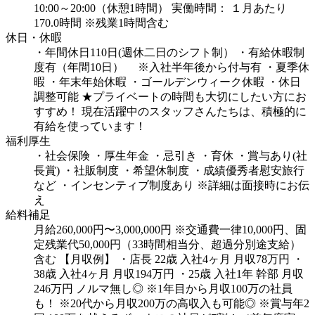
10:00～20:00（休憩1時間）
実働時間： １月あたり
170.0時間
※残業1時間含む
休日・休暇
・年間休日110日(週休二日のシフト制）
・有給休暇制
度有（年間10日）
※入社半年後から付与有
・夏季休
暇
・年末年始休暇
・ゴールデンウィーク休暇
・休日
調整可能
★プライベートの時間も大切にしたい方にお
すすめ！
現在活躍中のスタッフさんたちは、積極的に
有給を使っています！
福利厚生
・社会保険
・厚生年金
・忌引き
・育休
・賞与あり(社
長賞)
・社販制度
・希望休制度
・成績優秀者慰安旅行
など
・インセンティブ制度あり
※詳細は面接時にお伝
え
給料補足
月給260,000円〜3,000,000円 ※交通費一律10,000円、固
定残業代50,000円（33時間相当分、超過分別途支給）
含む
【月収例】
・店長 22歳 入社4ヶ月 月収78万円
・
38歳 入社4ヶ月 月収194万円
・25歳 入社1年 幹部 月収
246万円
ノルマ無し◎
※1年目から月収100万の社員
も！
※20代から月収200万の高収入も可能◎
※賞与年2