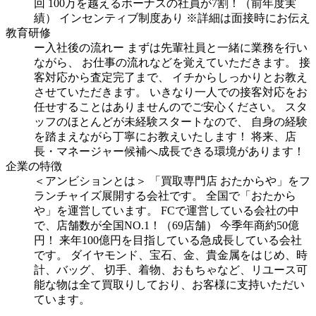
回
100万を越えるボーナスの社員が7割！（前年度実
績）
インセンティブ制度あり
※詳細は面接時にお伝え
教育研修
ー入社後の流れー
まずは先輩社員と一緒に業務を行い
ながら、
お仕事の流れなどを覚えていただきます。
接
客対応から査定完了まで、
イチからしっかりとお教え
させていただきます。
いきなり一人での接客対応をお
任せすることはありませんのでご安心ください。
スタ
ッフのほとんどが未経験スタートなので、
自身の経験
を踏まえながら丁寧にお教えいたします！
将来、店
長・マネージャー候補へ成長できる環境があります！
企業の特徴
＜アンビションとは＞
「買取専門店 おたからや」をフ
ランチャイズ展開する会社です。
全国で「おたから
や」を運営しています。
FCで運営している会社の中
で、店舗数が全国NO.1！（69店舗）
今季年商約50億
円！
来年100億円を目指している急成長している会社
です。
ダイヤモンド、宝石、金、貴金属をはじめ、時
計、バッグ、
切手、着物、おもちゃなど、リユース可
能な物は全て買取りしており、お客様に支持いただい
ています。