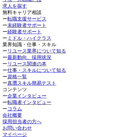
求人を探す
無料キャリア相談
ー
転職支援サービス
ー
未経験者サポート
ー
経験者サポート
ー
ミドル・ハイクラス
業界知識・仕事・スキル
ー
リユース業界について知る
ー
最新動向、採用状況
ー
リユース関連の本
ー
仕事・スキルについて知る
ー
資格一覧
ー
真贋スキル簡易テスト
コンテンツ
ー
企業インタビュー
ー
転職者インタビュー
ー
コラム
会社概要
採用担当者の方へ
お問い合わせ
マイページ