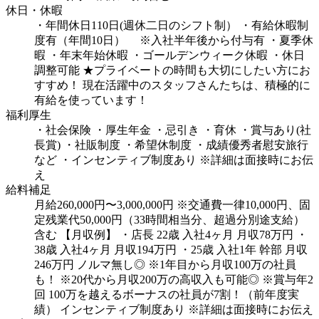
休日・休暇
・年間休日110日(週休二日のシフト制）
・有給休暇制
度有（年間10日）
※入社半年後から付与有
・夏季休
暇
・年末年始休暇
・ゴールデンウィーク休暇
・休日
調整可能
★プライベートの時間も大切にしたい方にお
すすめ！
現在活躍中のスタッフさんたちは、積極的に
有給を使っています！
福利厚生
・社会保険
・厚生年金
・忌引き
・育休
・賞与あり(社
長賞)
・社販制度
・希望休制度
・成績優秀者慰安旅行
など
・インセンティブ制度あり
※詳細は面接時にお伝
え
給料補足
月給260,000円〜3,000,000円 ※交通費一律10,000円、固
定残業代50,000円（33時間相当分、超過分別途支給）
含む
【月収例】
・店長 22歳 入社4ヶ月 月収78万円
・
38歳 入社4ヶ月 月収194万円
・25歳 入社1年 幹部 月収
246万円
ノルマ無し◎
※1年目から月収100万の社員
も！
※20代から月収200万の高収入も可能◎
※賞与年2
回
100万を越えるボーナスの社員が7割！（前年度実
績）
インセンティブ制度あり
※詳細は面接時にお伝え