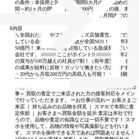
の条件：本採用と同じ
試用期間6カ月の内、始めの1週
間～約1ヶ月の間のみ月給210,000円～
その後、本採
用時と同じ給与となります。
※約1ヶ月間内での条
件変更点は給与のみ。
仕事内容
＼全国おたからやフランチャイズ店舗運営／
FCで運営
している会社の中で、店舗数が全国NO1！
今季年商約
50億円！
来年100億円を目指している急成長している
会社です。
//////////// ここがポイント!! //////////////
・年2回
の賞与が100万越えの社員が7割！（前年度実績）
自分
の成果が給料に反映！ガッツリ働きたい方におすすめ
・20代から月収200万円の高収入も可能！
・未経験歓
迎◎専門知識は一切不要
・入社祝い金50万円（詳細条
件あり）
////////////////////////////////////////////////////
＜具体的なお仕
事＞
買取の査定でご来店された方の接客対応をメイン
で行っていただきます。
ーお仕事の流れー
お客さまご
来店
｜
持ち込みのお品物を拝見
｜
スマホで本部に査
定依頼
｜
お客さまへ買取金額を提示
査定は本社で行
うので、品物や査定の知識などは一切不要です！
スマ
ホを使用して、品物の情報や写真撮影などを行いま
す。
スマホを操作できる方であれば問題ありません！