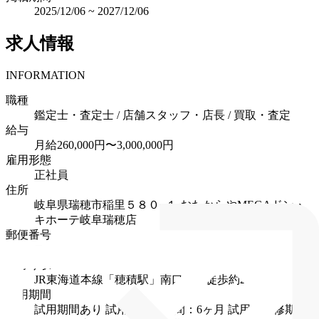
2025/12/06
~
2027/12/06
求人情報
INFORMATION
職種
鑑定士・査定士 / 店舗スタッフ・店長 / 買取・査定
給与
月給260,000円〜3,000,000円
雇用形態
正社員
住所
岐阜県瑞穂市稲里５８０−１
おたからやMEGAドン・
キホーテ岐阜瑞穂店
郵便番号
〒501-0224
最寄り駅
JR東海道本線「穂積駅」南口より徒歩約20分
試用期間
試用期間あり
試用・研修期間：6ヶ月
試用・研修期間