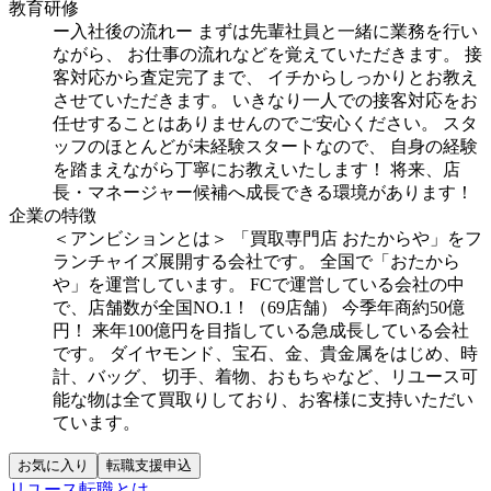
教育研修
ー入社後の流れー
まずは先輩社員と一緒に業務を行い
ながら、
お仕事の流れなどを覚えていただきます。
接
客対応から査定完了まで、
イチからしっかりとお教え
させていただきます。
いきなり一人での接客対応をお
任せすることはありませんのでご安心ください。
スタ
ッフのほとんどが未経験スタートなので、
自身の経験
を踏まえながら丁寧にお教えいたします！
将来、店
長・マネージャー候補へ成長できる環境があります！
企業の特徴
＜アンビションとは＞
「買取専門店 おたからや」をフ
ランチャイズ展開する会社です。
全国で「おたから
や」を運営しています。
FCで運営している会社の中
で、店舗数が全国NO.1！（69店舗）
今季年商約50億
円！
来年100億円を目指している急成長している会社
です。
ダイヤモンド、宝石、金、貴金属をはじめ、時
計、バッグ、
切手、着物、おもちゃなど、リユース可
能な物は全て買取りしており、お客様に支持いただい
ています。
お気に入り
転職支援申込
リユース転職とは