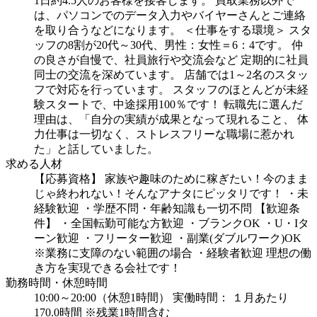
1日約4.5人のお客様を接客します。
買取業務以外で
は、パソコンでのデータ入力やバイヤーさんとご連絡
を取り合うなどになります。
＜仕事をする環境＞
スタ
ッフの8割が20代～30代、男性：女性＝6：4です。
仲
の良さが自慢で、社員旅行や交流会など
定期的に社員
同士の交流を深めています。
店舗では1～2名のスタッ
フで対応を行っています。
スタッフのほとんどが未経
験スタートで、中途採用100％です！
転職先に選んだ
理由は、「自分の実績が成果となって現れること、
体
力仕事は一切なく、ストレスフリーな職場に惹かれ
た」と話していました。
求める人材
【応募資格】
家族や趣味のために稼ぎたい！今のまま
じゃ終われない！そんなアナタにピッタリです！
・未
経験歓迎
・学歴不問・年齢知識も一切不問
【歓迎条
件】
・全国転勤可能な方歓迎
・ブランクOK
・U・Iタ
ーン歓迎
・フリーター歓迎
・副業(ダブルワーク)OK
※業務に支障のない範囲の場合
・経験者歓迎
理想の働
き方を実現できる会社です！
勤務時間・休憩時間
10:00～20:00（休憩1時間）
実働時間： １月あたり
170.0時間
※残業1時間含む