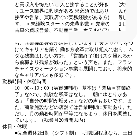
ど高収入を得たい
◎人と接することが好き
◎拡大中の
リユース業界に興味がある
※必須ではありませんが、
接客や営業、買取店での実務経験がある方は優遇しま
す。
＜未経験スタートの先輩多数＞
先輩の前職は、中
古車の買取営業、不動産営業、ホテルのフロント、ア
パレル販売員など様々。接客経験などを活かしなが
ら、異業種出身者が活躍しています！
★メリハリをつ
けてキャリアを築く
働き方改革に取り組んでおり、ム
ダな残業はしない方針。「営業終了後はスグ帰れるか
ら前職より残業が減った」という声も。また、フラン
チャイズやオークション事業も展開しており、将来的
なキャリアパスも多彩です。
勤務時間・休憩時間
10：00～19：00（実働8時間）
基本は「閉店＝営業終
了」なので、無駄な残業はなし。「朝にゆとりがあ
る」「自分の時間が増えた」などの声も多いです。ま
た、商業施設などの店舗では営業時間に変動あり。た
だし、月の勤務時間が平等になるよう、休日を調整し
ています。（残業月20時間以内）
休日・休暇
■完全週休2日制（シフト制）
└月数回程度なら、土日