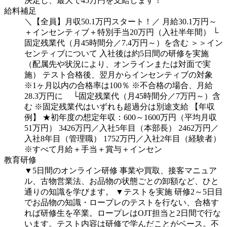
決定し、最大で45万円を支給します！
給料補足
＼【全員】月収50.1万円スタート！／
月給30.1万円～
＋インセンティブ＋特別手当20万円（入社半年間）
└
固定残業代（月45時間分／7.4万円～）を含む
＞＞イン
センティブについて
入社後は約5日間の研修を実施
（配属先や状況により、オンラインまたは対面で実
施）
テスト合格後、翌月からインセンティブの対象
※1ヶ月以内の合格率は100％
※不合格の場合、月給
28.3万円に
└固定残業代（月45時間分／7万円～）含
む
※固定残業代はいずれも超過分は別途支給
【年収
例】
★初年度の想定年収：600～1600万円（平均月収
51万円）
3426万円／入社5年目（本部長）
2462万円／
入社8年目（管理職）
1752万円／入社2年目（経験者）
※すべて月給＋手当＋賞与＋インセン
教育研修
▼5日間のオンライン研修
事業や買取、接客マニュア
ル、古物営業法、お品物の状態ごとの卸額など、ひと
通りの知識を学びます。
▼テストを実施
研修2～5日目
でお品物の知識・ロープレのテストを行ない、合格す
れば研修生を卒業。ロープレはOJT担当と2日間で行な
います。テスト内容は研修で学んだことがベース。不