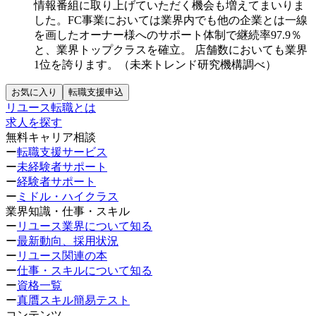
情報番組に取り上げていただく機会も増えてまいりま
した。FC事業においては業界内でも他の企業とは一線
を画したオーナー様へのサポート体制で継続率97.9％
と、業界トップクラスを確立。
店舗数においても業界
1位を誇ります。（未来トレンド研究機構調べ）
お気に入り
転職支援申込
リユース転職とは
求人を探す
無料キャリア相談
ー
転職支援サービス
ー
未経験者サポート
ー
経験者サポート
ー
ミドル・ハイクラス
業界知識・仕事・スキル
ー
リユース業界について知る
ー
最新動向、採用状況
ー
リユース関連の本
ー
仕事・スキルについて知る
ー
資格一覧
ー
真贋スキル簡易テスト
コンテンツ