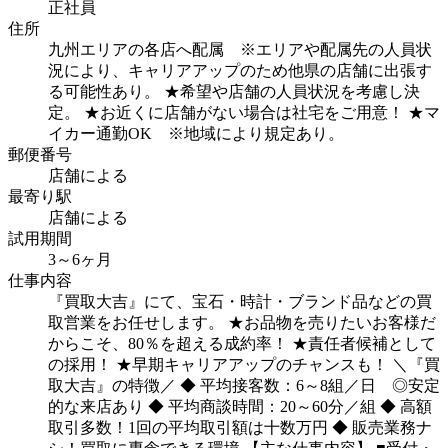
正社員
住所
九州エリアの各店へ配属 ※エリアや配属先の人員状
況により、キャリアアップのため他県の店舗に出張す
る可能性あり。
★希望や店舗の人員状況を考慮し決
定。
★お近くに店舗がない場合は社宅をご用意！
★マ
イカー通勤OK ※地域により規定あり。
郵便番号
店舗による
最寄り駅
店舗による
試用期間
3～6ヶ月
仕事内容
『買取大吉』にて、宝石・時計・ブランド品などの買
取営業をお任せします。
★お品物を売りたいお客様だ
からこそ、80％を超える成約率！
★責任者候補として
の採用！
★早期キャリアアップのチャンスも！
＼『買
取大吉』の特徴／
◆ 平均接客数：6～8組／日 ◎安定
的な来店あり
◆ 平均商談時間：20～60分／組
◆ 高額
取引多数！1回の平均取引額は十数万円
◆ 販売業務ナ