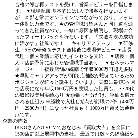
合格の際は再テストを受け、営業デビューを目指しま
す。
▼現場配属
基本的には1人で接客を行ないます
が、本部と常にオンラインでつながっており、フォロ
ー体制は万全です。今の管理職は皆さんと同じ道を辿
ってきた社員なので、一緒に原因を解明し、現場に合
ったフィードバックを行ないます。「失敗を次の成功
に活かす」社風です！
― キャリアステップ ―
▼研修
生：5日の研修＆テスト合格後に現場デビュー
▼店長
代理：個人業績に応じたインセンを支給！
▼店長：個
人＋店舗予算に応じた管理職手当あり！
▼ゼネラルマ
ネージャー：複数店舗の統轄で年収3000万円超え多数
★早期キャリアアップが可能
店舗数が増えているため
ポジションが続々と誕生しています。実際に最短3ヶ月
で店長になり年収1600万円を実現した社員も。
※20代
の取締役登用実績あり
★頑張った分だけ、評価＆還元
される仕組み
未経験で入社し給与が前職の7倍（430万
円→2980万円）になった社員も！
1000万円超えは通過
点です。
企業の特徴
IKKOさんのTVCMでおなじみ『買取大吉』を全国に
1500店舗以上展開中の当社。
最近では数々の経済紙や