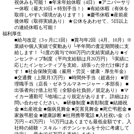
祝休みも可能！
■年末年始休暇（4日）
■アニバーサリ
ー休暇（最大10日＋特別手当！）
■有給休暇（有休を
取得しやすい環境があります！）
■慶弔休暇
■産前産
後休暇（取得実績あり）
★公休をあわせて、5日以上
の連続休暇も可能！
福利厚生
■給与改定（3ヶ月に1回）
■賞与年2回（4月、10月）※
業績や個人実績で変動あり
└半年間の査定期間後に支
給します！
└1度の賞与で800万円の支給実績あり
■イ
ンセンティブ制度（平均支給額は月20万円）
└実績に
応じたインセンティブを支給。頑張った分だけ稼げま
す！
■社会保険完備（雇用・労災・健康・厚生年金）
■交通費（上限月3万円）
■時間外手当（超過分）
■管
理職手当（店長・ゼネラルマネージャー・本部長）
■
出張者向け借上社宅（全額会社負担／規定あり）
■マ
イカー通勤可
└地域により規定があります。詳細はお
問い合わせください。
■研修制度
■表彰制度
■結婚祝
金
■出産祝金
■傷病見舞金
■災害見舞金
■死亡弔慰金
■
家族弔慰金
■健康診断
■社用携帯電話
■入社祝い金（5
万円～45万円）
└5万円はあくまでも最低金額です。入
社時の経験・スキル・ポテンシャルを十分に考慮して