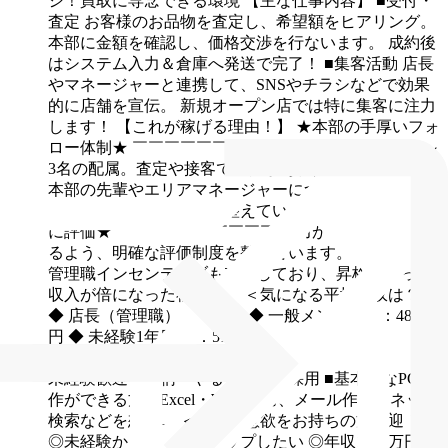
シ！買取に専念できる環境
【主な仕事内容】
■受付・
査定
お客様のお品物を査定し、希望額をヒアリング。
本部に金額を確認し、価格交渉を行ないます。
成約後
はシステム入力＆倉庫へ発送で完了！
■集客活動
店長
やマネージャーと連携して、SNSやチラシなどで効果
的に店舗を宣伝。
新規オープン店では特に集客に注力
します！
【これが稼げる理由！】
★本部の手厚いフォ
ロー体制★
￣￣￣￣￣￣￣￣￣￣￣￣￣￣
1店舗に2～
3名の配属。査定や接客で不安があれば、オンラインで
本部の先輩やエリアマネージャーにつなげてOK！未経
験でも安心できる環境を整えています。
★成果は正当
に評価★
￣￣￣￣￣￣￣￣￣￣
努力がきちんと報われ
るよう、明確な評価制度を整えています。店長手当や
管理職インセンティブも充実しており、昇格によって
収入が倍になった社員も！
＜気になる平均月収は？＞
◆ 店長（管理職）：86万円
◆ 一般メンバー ：48万
円
◆ 未経験1年目 ：51万円
求める人材
未経験歓迎！人柄・やる気重視の採用
■基本的なPC操
作ができる方
└Excel・Word入力、メール作成、ネット
検索などを想定。
＜こんな意欲をお持ちの方歓迎！＞
◎未経験からキャリアアップしたい
◎年収1000万円な