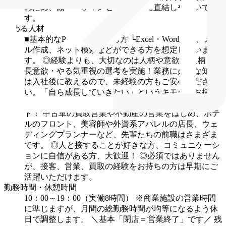
のため、頑張りがインセンティブに直結しやすいで
す。
求める人材
■基本的なPC操作ができる方
└Excel・Word入力、メー
ル作成、ネット検索などができる方を想定していま
す。
◎経験よりも、大切なのは人柄や意欲！
人柄・成
長意欲・やる気重視の選考を実施！業務に必要な知識
は入社後に教えるので、未経験の方もご安心くださ
い。「自ら成長していきたい」というキモチをお持ち
の方を歓迎します！
◎先輩の95％以上が未経験スター
ト！
中古車の買取営業や不動産の営業をはじめ、ホテ
ルのフロント、美容師や外資系アパレルの店長、ウェ
ディングプランナーなど、先輩たちの前職はさまざま
です。
◎人と接することが好きな方、コミュニケーシ
ョンに自信がある方、大歓迎！
◎必須ではありません
が、接客、営業、買取の経験をお持ちの方は早期にご
活躍いただけます。
勤務時間・休憩時間
10：00～19：00（実働8時間）
※商業施設の営業時間
に準じますが、月間の総勤務時間が均等になるよう休
日で調整します。
＼基本「閉店＝営業終了」です／
残