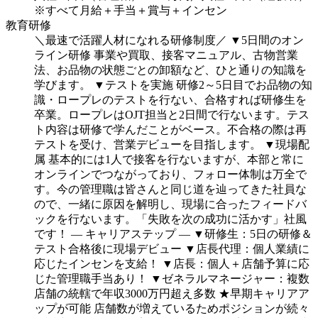
※すべて月給＋手当＋賞与＋インセン
教育研修
＼最速で活躍人材になれる研修制度／
▼5日間のオン
ライン研修
事業や買取、接客マニュアル、古物営業
法、お品物の状態ごとの卸額など、ひと通りの知識を
学びます。
▼テストを実施
研修2～5日目でお品物の知
識・ロープレのテストを行ない、合格すれば研修生を
卒業。ロープレはOJT担当と2日間で行ないます。テス
ト内容は研修で学んだことがベース。不合格の際は再
テストを受け、営業デビューを目指します。
▼現場配
属
基本的には1人で接客を行ないますが、本部と常に
オンラインでつながっており、フォロー体制は万全で
す。今の管理職は皆さんと同じ道を辿ってきた社員な
ので、一緒に原因を解明し、現場に合ったフィードバ
ックを行ないます。「失敗を次の成功に活かす」社風
です！
― キャリアステップ ―
▼研修生：5日の研修＆
テスト合格後に現場デビュー
▼店長代理：個人業績に
応じたインセンを支給！
▼店長：個人＋店舗予算に応
じた管理職手当あり！
▼ゼネラルマネージャー：複数
店舗の統轄で年収3000万円超え多数
★早期キャリアア
ップが可能
店舗数が増えているためポジションが続々