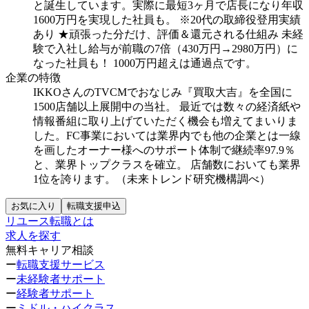
と誕生しています。実際に最短3ヶ月で店長になり年収
1600万円を実現した社員も。
※20代の取締役登用実績
あり
★頑張った分だけ、評価＆還元される仕組み
未経
験で入社し給与が前職の7倍（430万円→2980万円）に
なった社員も！
1000万円超えは通過点です。
企業の特徴
IKKOさんのTVCMでおなじみ『買取大吉』を全国に
1500店舗以上展開中の当社。
最近では数々の経済紙や
情報番組に取り上げていただく機会も増えてまいりま
した。FC事業においては業界内でも他の企業とは一線
を画したオーナー様へのサポート体制で継続率97.9％
と、業界トップクラスを確立。
店舗数においても業界
1位を誇ります。（未来トレンド研究機構調べ）
お気に入り
転職支援申込
リユース転職とは
求人を探す
無料キャリア相談
ー
転職支援サービス
ー
未経験者サポート
ー
経験者サポート
ー
ミドル・ハイクラス