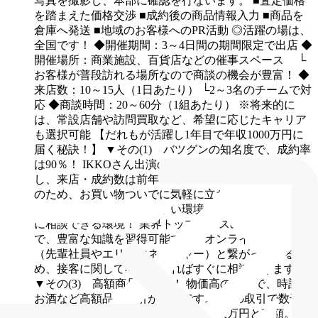
写真を撮影し、本部に確認を行ないます。
■査定価格
を踏まえた価格交渉
■成約後の商品情報入力
■商品を
倉庫へ発送
■地域のお客様へのPR活動
◎活躍の場は、
全国です！
◆開催期間：3～4日間の期間限定で出店
◆
開催場所：商業施設、百貨店などの催事スペース
└
お客様が普段訪れる場所なので商談の機会が豊富！
◆
来店数：10～15人（1日あたり）
└2～3名のチームで対
応
◆商談時間：20～60分（1組あたり）
※将来的に
は、常設店舗や訪問買取など、希望に応じたキャリア
も選択可能
【だれもが活躍し1年目で年収1000万円に
届く秘訣！】
▼その(1) バツグンの知名度で、成約率
は90％！
IKKOさん出演のTVCMで知名度が急上昇
し、来店・成約数は前年比2倍以上。商業施設での開催
のため、お買い物ついでに気軽に立ち寄る方が多く、
未経験でも成果を出しやすい環境です。
▼その(2) 常
に相談できる環境！
業界トップクラスの品目を扱う中
で、豊富な知識を習得可能です。オンラインで本部
（先輩社員やエリアマネージャー）と繋がっているた
め、接客に関して不安があればすぐに相談できます。
▼その(3) 高額商品の取引！
物価高の影響で、時計や
お酒など高額品の取引が活発です。1度の取引で数千万
円になることもあり、平均単価も十数万円と高額。そ