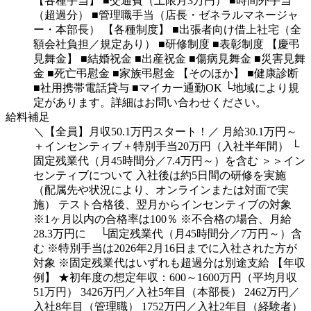
【各種手当】
■交通費（上限月3万円）
■時間外手当
（超過分）
■管理職手当（店長・ゼネラルマネージャ
ー・本部長）
【各種制度】
■出張者向け借上社宅（全
額会社負担／規定あり）
■研修制度
■表彰制度
【慶弔
見舞金】
■結婚祝金
■出産祝金
■傷病見舞金
■災害見舞
金
■死亡弔慰金
■家族弔慰金
【そのほか】
■健康診断
■社用携帯電話貸与
■マイカー通勤OK
└地域により規
定があります。詳細はお問い合わせください。
給料補足
＼【全員】月収50.1万円スタート！／
月給30.1万円～
＋インセンティブ＋特別手当20万円（入社半年間）
└
固定残業代（月45時間分／7.4万円～）を含む
＞＞イン
センティブについて
入社後は約5日間の研修を実施
（配属先や状況により、オンラインまたは対面で実
施）
テスト合格後、翌月からインセンティブの対象
※1ヶ月以内の合格率は100％
※不合格の場合、月給
28.3万円に
└固定残業代（月45時間分／7万円～）含
む
※特別手当は2026年2月16日までに入社された方が
対象
※固定残業代はいずれも超過分は別途支給
【年収
例】
★初年度の想定年収：600～1600万円（平均月収
51万円）
3426万円／入社5年目（本部長）
2462万円／
入社8年目（管理職）
1752万円／入社2年目（経験者）