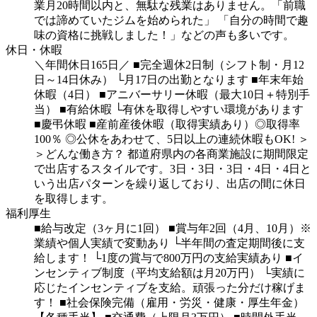
業月20時間以内と、無駄な残業はありません。「前職
では諦めていたジムを始められた」
「自分の時間で趣
味の資格に挑戦しました！」などの声も多いです。
休日・休暇
＼年間休日165日／
■完全週休2日制（シフト制・月12
日～14日休み）
└月17日の出勤となります
■年末年始
休暇（4日）
■アニバーサリー休暇（最大10日＋特別手
当）
■有給休暇
└有休を取得しやすい環境があります
■慶弔休暇
■産前産後休暇（取得実績あり）◎取得率
100％
◎公休をあわせて、5日以上の連続休暇もOK!
＞
＞どんな働き方？
都道府県内の各商業施設に期間限定
で出店するスタイルです。3日・3日・3日・4日・4日と
いう出店パターンを繰り返しており、出店の間に休日
を取得します。
福利厚生
■給与改定（3ヶ月に1回）
■賞与年2回（4月、10月）※
業績や個人実績で変動あり
└半年間の査定期間後に支
給します！
└1度の賞与で800万円の支給実績あり
■イ
ンセンティブ制度（平均支給額は月20万円）
└実績に
応じたインセンティブを支給。頑張った分だけ稼げま
す！
■社会保険完備（雇用・労災・健康・厚生年金）