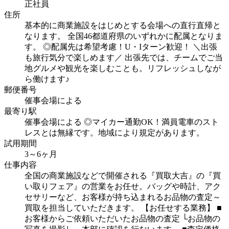
正社員
住所
基本的に商業施設をはじめとする会場への直行直帰と
なります。
全国46都道府県のいずれかに配属となりま
す。
◎配属先は希望考慮！U・Iターン歓迎！
＼出張
も旅行気分で楽しめます／
出張先では、チームでご当
地グルメや観光を楽しむことも。リフレッシュしなが
ら働けます♪
郵便番号
催事会場による
最寄り駅
催事会場による
◎マイカー通勤OK！満員電車のスト
レスとは無縁です。地域により規定があります。
試用期間
3～6ヶ月
仕事内容
全国の商業施設などで開催される『買取大吉』の『買
い取りフェア』の営業をお任せ。バッグや時計、アク
セサリーなど、お客様が持ち込まれるお品物の査定～
買取を担当していただきます。
【お任せする業務】
■
お客様からご依頼いただいたお品物の査定
└お品物の