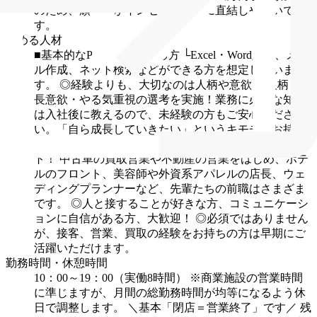
のため、頑張りがインセンティブに直結しやすいで
す。
求める人材
■基本的なPC操作ができる方
└Excel・Word入力、メー
ル作成、ネット検索などができる方を想定していま
す。
◎経験よりも、大切なのは人柄や意欲！
人柄・成
長意欲・やる気重視の選考を実施！業務に必要な知識
は入社後に教えるので、未経験の方もご安心くださ
い。「自ら成長していきたい」というキモチをお持ち
の方を歓迎します！
◎先輩の95％以上が未経験スター
ト！
中古車の買取営業や不動産の営業をはじめ、ホテ
ルのフロント、美容師や外資系アパレルの店長、ウェ
ディングプランナーなど、先輩たちの前職はさまざま
です。
◎人と接することが好きな方、コミュニケーシ
ョンに自信がある方、大歓迎！
◎必須ではありません
が、接客、営業、買取の経験をお持ちの方は早期にご
活躍いただけます。
勤務時間・休憩時間
10：00～19：00（実働8時間）
※商業施設の営業時間
に準じますが、月間の総勤務時間が均等になるよう休
日で調整します。
＼基本「閉店＝営業終了」です／
残