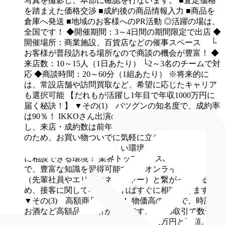
写真を撮影し、本部に確認を行ないます。
■査定価格
を踏まえた価格交渉
■成約後の商品情報入力
■商品を
倉庫へ発送
■地域のお客様へのPR活動
◎活躍の場は、
全国です！
◆開催期間：3～4日間の期間限定で出店
◆
開催場所：商業施設、百貨店などの催事スペース
└
お客様が普段訪れる場所なので商談の機会が豊富！
◆
来店数：10～15人（1日あたり）
└2～3名のチームで対
応
◆商談時間：20～60分（1組あたり）
※将来的に
は、常設店舗や訪問買取など、希望に応じたキャリア
も選択可能
【だれもが活躍し1年目で年収1000万円に
届く秘訣！】
▼その(1) バツグンの知名度で、成約率
は90％！
IKKOさん出演のTVCMで知名度が急上昇
し、来店・成約数は前年比2倍以上。商業施設での開催
のため、お買い物ついでに気軽に立ち寄る方が多く、
未経験でも成果を出しやすい環境です。
▼その(2) 常
に相談できる環境！
業界トップクラスの品目を扱う中
で、豊富な知識を習得可能です。オンラインで本部
（先輩社員やエリアマネージャー）と繋がっているた
め、接客に関して不安があればすぐに相談できます。
▼その(3) 高額商品の取引！
物価高の影響で、時計や
お酒など高額品の取引が活発です。1度の取引で数千万
円になることもあり、平均単価も十数万円と高額。そ