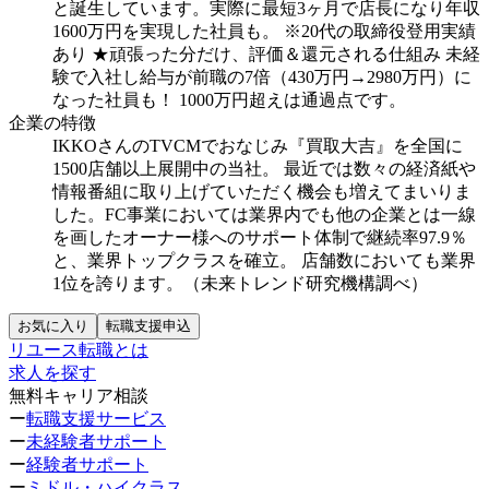
と誕生しています。実際に最短3ヶ月で店長になり年収
1600万円を実現した社員も。
※20代の取締役登用実績
あり
★頑張った分だけ、評価＆還元される仕組み
未経
験で入社し給与が前職の7倍（430万円→2980万円）に
なった社員も！
1000万円超えは通過点です。
企業の特徴
IKKOさんのTVCMでおなじみ『買取大吉』を全国に
1500店舗以上展開中の当社。
最近では数々の経済紙や
情報番組に取り上げていただく機会も増えてまいりま
した。FC事業においては業界内でも他の企業とは一線
を画したオーナー様へのサポート体制で継続率97.9％
と、業界トップクラスを確立。
店舗数においても業界
1位を誇ります。（未来トレンド研究機構調べ）
お気に入り
転職支援申込
リユース転職とは
求人を探す
無料キャリア相談
ー
転職支援サービス
ー
未経験者サポート
ー
経験者サポート
ー
ミドル・ハイクラス