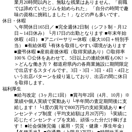
業月20時間以内と、無駄な残業はありません。「前職
では諦めていたジムを始められた」
「自分の時間で趣
味の資格に挑戦しました！」などの声も多いです。
休日・休暇
＼年間休日165日／
■完全週休2日制（シフト制・月12
日～14日休み）
└月17日の出勤となります
■年末年始
休暇（4日）
■アニバーサリー休暇（最大10日＋特別手
当）
■有給休暇
└有休を取得しやすい環境があります
■慶弔休暇
■産前産後休暇（取得実績あり）◎取得率
100％
◎公休をあわせて、5日以上の連続休暇もOK!
＞
＞どんな働き方？
都道府県内の各商業施設に期間限定
で出店するスタイルです。3日・3日・3日・4日・4日と
いう出店パターンを繰り返しており、出店の間に休日
を取得します。
福利厚生
■給与改定（3ヶ月に1回）
■賞与年2回（4月、10月）※
業績や個人実績で変動あり
└半年間の査定期間後に支
給します！
└1度の賞与で800万円の支給実績あり
■イ
ンセンティブ制度（平均支給額は月20万円）
└実績に
応じたインセンティブを支給。頑張った分だけ稼げま
す！
■社会保険完備（雇用・労災・健康・厚生年金）