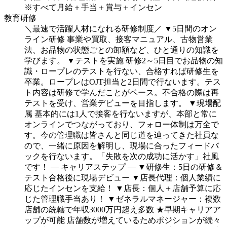
※すべて月給＋手当＋賞与＋インセン
教育研修
＼最速で活躍人材になれる研修制度／
▼5日間のオン
ライン研修
事業や買取、接客マニュアル、古物営業
法、お品物の状態ごとの卸額など、ひと通りの知識を
学びます。
▼テストを実施
研修2～5日目でお品物の知
識・ロープレのテストを行ない、合格すれば研修生を
卒業。ロープレはOJT担当と2日間で行ないます。テス
ト内容は研修で学んだことがベース。不合格の際は再
テストを受け、営業デビューを目指します。
▼現場配
属
基本的には1人で接客を行ないますが、本部と常に
オンラインでつながっており、フォロー体制は万全で
す。今の管理職は皆さんと同じ道を辿ってきた社員な
ので、一緒に原因を解明し、現場に合ったフィードバ
ックを行ないます。「失敗を次の成功に活かす」社風
です！
― キャリアステップ ―
▼研修生：5日の研修＆
テスト合格後に現場デビュー
▼店長代理：個人業績に
応じたインセンを支給！
▼店長：個人＋店舗予算に応
じた管理職手当あり！
▼ゼネラルマネージャー：複数
店舗の統轄で年収3000万円超え多数
★早期キャリアア
ップが可能
店舗数が増えているためポジションが続々