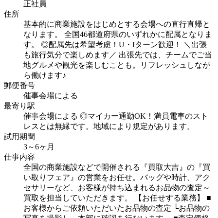
正社員
住所
基本的に商業施設をはじめとする会場への直行直帰と
なります。
全国46都道府県のいずれかに配属となりま
す。
◎配属先は希望考慮！U・Iターン歓迎！
＼出張
も旅行気分で楽しめます／
出張先では、チームでご当
地グルメや観光を楽しむことも。リフレッシュしなが
ら働けます♪
郵便番号
催事会場による
最寄り駅
催事会場による
◎マイカー通勤OK！満員電車のスト
レスとは無縁です。地域により規定があります。
試用期間
3～6ヶ月
仕事内容
全国の商業施設などで開催される『買取大吉』の『買
い取りフェア』の営業をお任せ。バッグや時計、アク
セサリーなど、お客様が持ち込まれるお品物の査定～
買取を担当していただきます。
【お任せする業務】
■
お客様からご依頼いただいたお品物の査定
└お品物の