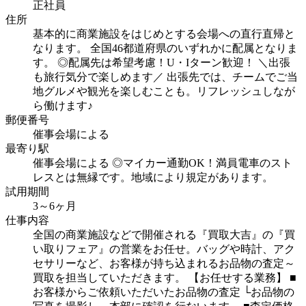
正社員
住所
基本的に商業施設をはじめとする会場への直行直帰と
なります。
全国46都道府県のいずれかに配属となりま
す。
◎配属先は希望考慮！U・Iターン歓迎！
＼出張
も旅行気分で楽しめます／
出張先では、チームでご当
地グルメや観光を楽しむことも。リフレッシュしなが
ら働けます♪
郵便番号
催事会場による
最寄り駅
催事会場による
◎マイカー通勤OK！満員電車のスト
レスとは無縁です。地域により規定があります。
試用期間
3～6ヶ月
仕事内容
全国の商業施設などで開催される『買取大吉』の『買
い取りフェア』の営業をお任せ。バッグや時計、アク
セサリーなど、お客様が持ち込まれるお品物の査定～
買取を担当していただきます。
【お任せする業務】
■
お客様からご依頼いただいたお品物の査定
└お品物の