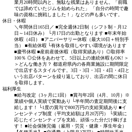
業月20時間以内と、無駄な残業はありません。「前職
では諦めていたジムを始められた」
「自分の時間で趣
味の資格に挑戦しました！」などの声も多いです。
休日・休暇
＼年間休日165日／
■完全週休2日制（シフト制・月12
日～14日休み）
└月17日の出勤となります
■年末年始
休暇（4日）
■アニバーサリー休暇（最大10日＋特別手
当）
■有給休暇
└有休を取得しやすい環境があります
■慶弔休暇
■産前産後休暇（取得実績あり）◎取得率
100％
◎公休をあわせて、5日以上の連続休暇もOK!
＞
＞どんな働き方？
都道府県内の各商業施設に期間限定
で出店するスタイルです。3日・3日・3日・4日・4日と
いう出店パターンを繰り返しており、出店の間に休日
を取得します。
福利厚生
■給与改定（3ヶ月に1回）
■賞与年2回（4月、10月）※
業績や個人実績で変動あり
└半年間の査定期間後に支
給します！
└1度の賞与で800万円の支給実績あり
■イ
ンセンティブ制度（平均支給額は月20万円）
└実績に
応じたインセンティブを支給。頑張った分だけ稼げま
す！
■社会保険完備（雇用・労災・健康・厚生年金）