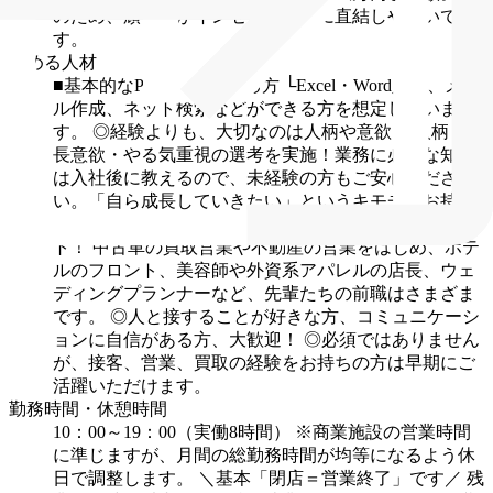
のため、頑張りがインセンティブに直結しやすいで
す。
求める人材
■基本的なPC操作ができる方
└Excel・Word入力、メー
ル作成、ネット検索などができる方を想定していま
す。
◎経験よりも、大切なのは人柄や意欲！
人柄・成
長意欲・やる気重視の選考を実施！業務に必要な知識
は入社後に教えるので、未経験の方もご安心くださ
い。「自ら成長していきたい」というキモチをお持ち
の方を歓迎します！
◎先輩の95％以上が未経験スター
ト！
中古車の買取営業や不動産の営業をはじめ、ホテ
ルのフロント、美容師や外資系アパレルの店長、ウェ
ディングプランナーなど、先輩たちの前職はさまざま
です。
◎人と接することが好きな方、コミュニケーシ
ョンに自信がある方、大歓迎！
◎必須ではありません
が、接客、営業、買取の経験をお持ちの方は早期にご
活躍いただけます。
勤務時間・休憩時間
10：00～19：00（実働8時間）
※商業施設の営業時間
に準じますが、月間の総勤務時間が均等になるよう休
日で調整します。
＼基本「閉店＝営業終了」です／
残