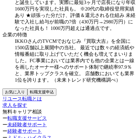
と誕生しています。実際に最短3ヶ月で店長になり年収
1600万円を実現した社員も。
※20代の取締役登用実績
あり
★頑張った分だけ、評価＆還元される仕組み
未経
験で入社し給与が前職の7倍（430万円→2980万円）に
なった社員も！
1000万円超えは通過点です。
企業の特徴
IKKOさんのTVCMでおなじみ『買取大吉』を全国に
1500店舗以上展開中の当社。
最近では数々の経済紙や
情報番組に取り上げていただく機会も増えてまいりま
した。FC事業においては業界内でも他の企業とは一線
を画したオーナー様へのサポート体制で継続率97.9％
と、業界トップクラスを確立。
店舗数においても業界
1位を誇ります。（未来トレンド研究機構調べ）
お気に入り
転職支援申込
リユース転職とは
求人を探す
無料キャリア相談
ー
転職支援サービス
ー
未経験者サポート
ー
経験者サポート
ー
ミドル・ハイクラス