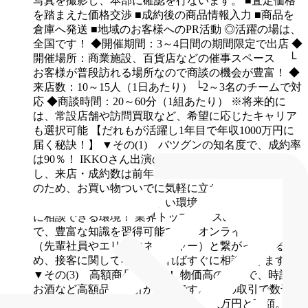
写真を撮影し、本部に確認を行ないます。
■査定価格
を踏まえた価格交渉
■成約後の商品情報入力
■商品を
倉庫へ発送
■地域のお客様へのPR活動
◎活躍の場は、
全国です！
◆開催期間：3～4日間の期間限定で出店
◆
開催場所：商業施設、百貨店などの催事スペース
└
お客様が普段訪れる場所なので商談の機会が豊富！
◆
来店数：10～15人（1日あたり）
└2～3名のチームで対
応
◆商談時間：20～60分（1組あたり）
※将来的に
は、常設店舗や訪問買取など、希望に応じたキャリア
も選択可能
【だれもが活躍し1年目で年収1000万円に
届く秘訣！】
▼その(1) バツグンの知名度で、成約率
は90％！
IKKOさん出演のTVCMで知名度が急上昇
し、来店・成約数は前年比2倍以上。商業施設での開催
のため、お買い物ついでに気軽に立ち寄る方が多く、
未経験でも成果を出しやすい環境です。
▼その(2) 常
に相談できる環境！
業界トップクラスの品目を扱う中
で、豊富な知識を習得可能です。オンラインで本部
（先輩社員やエリアマネージャー）と繋がっているた
め、接客に関して不安があればすぐに相談できます。
▼その(3) 高額商品の取引！
物価高の影響で、時計や
お酒など高額品の取引が活発です。1度の取引で数千万
円になることもあり、平均単価も十数万円と高額。そ