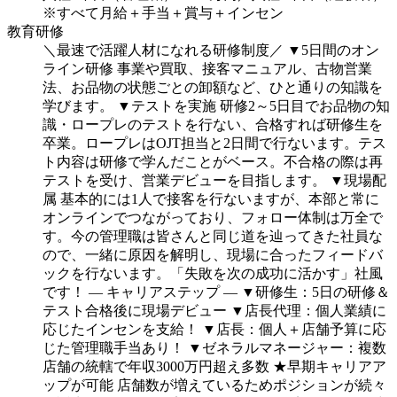
※すべて月給＋手当＋賞与＋インセン
教育研修
＼最速で活躍人材になれる研修制度／
▼5日間のオン
ライン研修
事業や買取、接客マニュアル、古物営業
法、お品物の状態ごとの卸額など、ひと通りの知識を
学びます。
▼テストを実施
研修2～5日目でお品物の知
識・ロープレのテストを行ない、合格すれば研修生を
卒業。ロープレはOJT担当と2日間で行ないます。テス
ト内容は研修で学んだことがベース。不合格の際は再
テストを受け、営業デビューを目指します。
▼現場配
属
基本的には1人で接客を行ないますが、本部と常に
オンラインでつながっており、フォロー体制は万全で
す。今の管理職は皆さんと同じ道を辿ってきた社員な
ので、一緒に原因を解明し、現場に合ったフィードバ
ックを行ないます。「失敗を次の成功に活かす」社風
です！
― キャリアステップ ―
▼研修生：5日の研修＆
テスト合格後に現場デビュー
▼店長代理：個人業績に
応じたインセンを支給！
▼店長：個人＋店舗予算に応
じた管理職手当あり！
▼ゼネラルマネージャー：複数
店舗の統轄で年収3000万円超え多数
★早期キャリアア
ップが可能
店舗数が増えているためポジションが続々