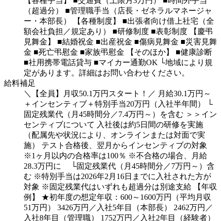
【各種手当】
■交通費（上限月3万円）
■時間外手当
（超過分）
■管理職手当（店長・ゼネラルマネージャ
ー・本部長）
【各種制度】
■出張者向け借上社宅（全
額会社負担／規定あり）
■研修制度
■表彰制度
【慶弔
見舞金】
■結婚祝金
■出産祝金
■傷病見舞金
■災害見舞
金
■死亡弔慰金
■家族弔慰金
【そのほか】
■健康診断
■社用携帯電話貸与
■マイカー通勤OK
└地域により規
定があります。詳細はお問い合わせください。
給料補足
＼【全員】月収50.1万円スタート！／
月給30.1万円～
＋インセンティブ＋特別手当20万円（入社半年間）
└
固定残業代（月45時間分／7.4万円～）を含む
＞＞イン
センティブについて
入社後は約5日間の研修を実施
（配属先や状況により、オンラインまたは対面で実
施）
テスト合格後、翌月からインセンティブの対象
※1ヶ月以内の合格率は100％
※不合格の場合、月給
28.3万円に
└固定残業代（月45時間分／7万円～）含
む
※特別手当は2026年2月16日までに入社された方が
対象
※固定残業代はいずれも超過分は別途支給
【年収
例】
★初年度の想定年収：600～1600万円（平均月収
51万円）
3426万円／入社5年目（本部長）
2462万円／
入社8年目（管理職）
1752万円／入社2年目（経験者）