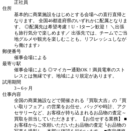
正社員
住所
基本的に商業施設をはじめとする会場への直行直帰と
なります。
全国46都道府県のいずれかに配属となりま
す。
◎配属先は希望考慮！U・Iターン歓迎！
＼出張
も旅行気分で楽しめます／
出張先では、チームでご当
地グルメや観光を楽しむことも。リフレッシュしなが
ら働けます♪
郵便番号
催事会場による
最寄り駅
催事会場による
◎マイカー通勤OK！満員電車のスト
レスとは無縁です。地域により規定があります。
試用期間
3～6ヶ月
仕事内容
全国の商業施設などで開催される『買取大吉』の『買
い取りフェア』の営業をお任せ。バッグや時計、アク
セサリーなど、お客様が持ち込まれるお品物の査定～
買取を担当していただきます。
【お任せする業務】
■
お客様からご依頼いただいたお品物の査定
└お品物の