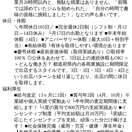
業月20時間以内と、無駄な残業はありません。「前職
では諦めていたジムを始められた」
「自分の時間で趣
味の資格に挑戦しました！」などの声も多いです。
休日・休暇
＼年間休日165日／
■完全週休2日制（シフト制・月12
日～14日休み）
└月17日の出勤となります
■年末年始
休暇（4日）
■アニバーサリー休暇（最大10日＋特別手
当）
■有給休暇
└有休を取得しやすい環境があります
■慶弔休暇
■産前産後休暇（取得実績あり）◎取得率
100％
◎公休をあわせて、5日以上の連続休暇もOK!
＞
＞どんな働き方？
都道府県内の各商業施設に期間限定
で出店するスタイルです。3日・3日・3日・4日・4日と
いう出店パターンを繰り返しており、出店の間に休日
を取得します。
福利厚生
■給与改定（3ヶ月に1回）
■賞与年2回（4月、10月）※
業績や個人実績で変動あり
└半年間の査定期間後に支
給します！
└1度の賞与で800万円の支給実績あり
■イ
ンセンティブ制度（平均支給額は月20万円）
└実績に
応じたインセンティブを支給。頑張った分だけ稼げま
す！
■社会保険完備（雇用・労災・健康・厚生年金）