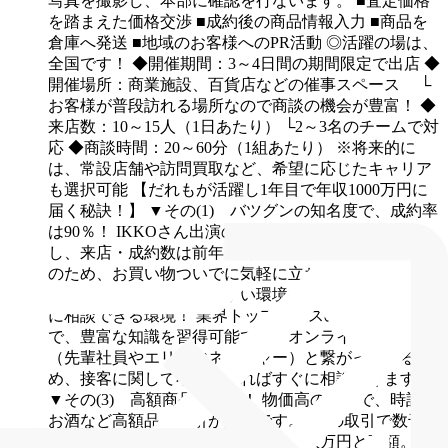
写真を撮影し、本部に確認を行ないます。
■査定価格
を踏まえた価格交渉
■成約後の商品情報入力
■商品を
倉庫へ発送
■地域のお客様へのPR活動
◎活躍の場は、
全国です！
◆開催期間：3～4日間の期間限定で出店
◆
開催場所：商業施設、百貨店などの催事スペース
└
お客様が普段訪れる場所なので商談の機会が豊富！
◆
来店数：10～15人（1日あたり）
└2～3名のチームで対
応
◆商談時間：20～60分（1組あたり）
※将来的に
は、常設店舗や訪問買取など、希望に応じたキャリア
も選択可能
【だれもが活躍し1年目で年収1000万円に
届く秘訣！】
▼その(1) バツグンの知名度で、成約率
は90％！
IKKOさん出演のTVCMで知名度が急上昇
し、来店・成約数は前年比2倍以上。商業施設での開催
のため、お買い物ついでに気軽に立ち寄る方が多く、
未経験でも成果を出しやすい環境です。
▼その(2) 常
に相談できる環境！
業界トップクラスの品目を扱う中
で、豊富な知識を習得可能です。オンラインで本部
（先輩社員やエリアマネージャー）と繋がっているた
め、接客に関して不安があればすぐに相談できます。
▼その(3) 高額商品の取引！
物価高の影響で、時計や
お酒など高額品の取引が活発です。1度の取引で数千万
円になることもあり、平均単価も十数万円と高額。そ