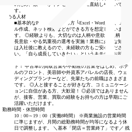
のため、頑張りがインセンティブに直結しやすいで
す。
求める人材
■基本的なPC操作ができる方
└Excel・Word入力、メー
ル作成、ネット検索などができる方を想定していま
す。
◎経験よりも、大切なのは人柄や意欲！
人柄・成
長意欲・やる気重視の選考を実施！業務に必要な知識
は入社後に教えるので、未経験の方もご安心くださ
い。「自ら成長していきたい」というキモチをお持ち
の方を歓迎します！
◎先輩の95％以上が未経験スター
ト！
中古車の買取営業や不動産の営業をはじめ、ホテ
ルのフロント、美容師や外資系アパレルの店長、ウェ
ディングプランナーなど、先輩たちの前職はさまざま
です。
◎人と接することが好きな方、コミュニケーシ
ョンに自信がある方、大歓迎！
◎必須ではありません
が、接客、営業、買取の経験をお持ちの方は早期にご
活躍いただけます。
勤務時間・休憩時間
10：00～19：00（実働8時間）
※商業施設の営業時間
に準じますが、月間の総勤務時間が均等になるよう休
日で調整します。
＼基本「閉店＝営業終了」です／
残