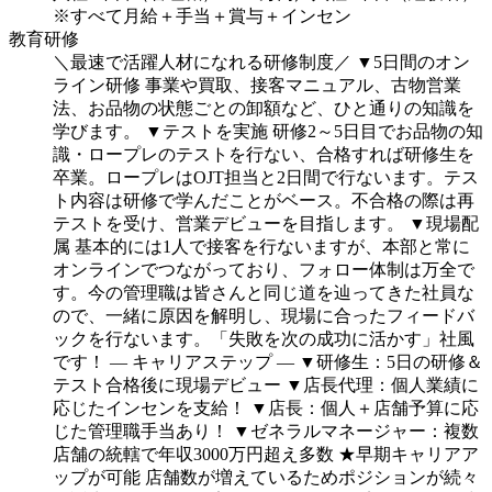
※すべて月給＋手当＋賞与＋インセン
教育研修
＼最速で活躍人材になれる研修制度／
▼5日間のオン
ライン研修
事業や買取、接客マニュアル、古物営業
法、お品物の状態ごとの卸額など、ひと通りの知識を
学びます。
▼テストを実施
研修2～5日目でお品物の知
識・ロープレのテストを行ない、合格すれば研修生を
卒業。ロープレはOJT担当と2日間で行ないます。テス
ト内容は研修で学んだことがベース。不合格の際は再
テストを受け、営業デビューを目指します。
▼現場配
属
基本的には1人で接客を行ないますが、本部と常に
オンラインでつながっており、フォロー体制は万全で
す。今の管理職は皆さんと同じ道を辿ってきた社員な
ので、一緒に原因を解明し、現場に合ったフィードバ
ックを行ないます。「失敗を次の成功に活かす」社風
です！
― キャリアステップ ―
▼研修生：5日の研修＆
テスト合格後に現場デビュー
▼店長代理：個人業績に
応じたインセンを支給！
▼店長：個人＋店舗予算に応
じた管理職手当あり！
▼ゼネラルマネージャー：複数
店舗の統轄で年収3000万円超え多数
★早期キャリアア
ップが可能
店舗数が増えているためポジションが続々