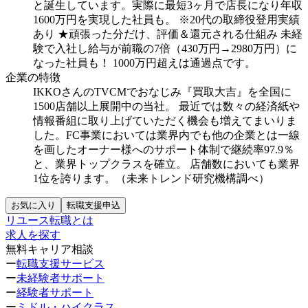
と誕生しています。実際に最短3ヶ月で店長になり年収
1600万円を実現した社員も。
※20代の取締役登用実績
あり
★頑張った分だけ、評価＆還元される仕組み
未経
験で入社し給与が前職の7倍（430万円→2980万円）に
なった社員も！
1000万円超えは通過点です。
企業の特徴
IKKOさんのTVCMでおなじみ『買取大吉』を全国に
1500店舗以上展開中の当社。
最近では数々の経済紙や
情報番組に取り上げていただく機会も増えてまいりま
した。FC事業においては業界内でも他の企業とは一線
を画したオーナー様へのサポート体制で継続率97.9％
と、業界トップクラスを確立。
店舗数においても業界
1位を誇ります。（未来トレンド研究機構調べ）
お気に入り
転職支援申込
リユース転職とは
求人を探す
無料キャリア相談
ー
転職支援サービス
ー
未経験者サポート
ー
経験者サポート
ー
ミドル・ハイクラス