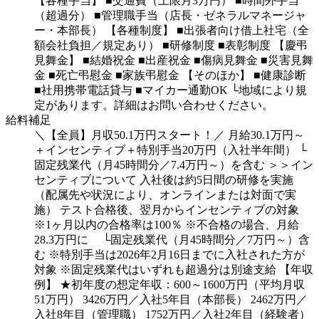
【各種手当】
■交通費（上限月3万円）
■時間外手当
（超過分）
■管理職手当（店長・ゼネラルマネージャ
ー・本部長）
【各種制度】
■出張者向け借上社宅（全
額会社負担／規定あり）
■研修制度
■表彰制度
【慶弔
見舞金】
■結婚祝金
■出産祝金
■傷病見舞金
■災害見舞
金
■死亡弔慰金
■家族弔慰金
【そのほか】
■健康診断
■社用携帯電話貸与
■マイカー通勤OK
└地域により規
定があります。詳細はお問い合わせください。
給料補足
＼【全員】月収50.1万円スタート！／
月給30.1万円～
＋インセンティブ＋特別手当20万円（入社半年間）
└
固定残業代（月45時間分／7.4万円～）を含む
＞＞イン
センティブについて
入社後は約5日間の研修を実施
（配属先や状況により、オンラインまたは対面で実
施）
テスト合格後、翌月からインセンティブの対象
※1ヶ月以内の合格率は100％
※不合格の場合、月給
28.3万円に
└固定残業代（月45時間分／7万円～）含
む
※特別手当は2026年2月16日までに入社された方が
対象
※固定残業代はいずれも超過分は別途支給
【年収
例】
★初年度の想定年収：600～1600万円（平均月収
51万円）
3426万円／入社5年目（本部長）
2462万円／
入社8年目（管理職）
1752万円／入社2年目（経験者）