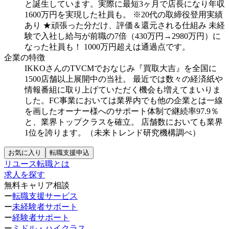
と誕生しています。実際に最短3ヶ月で店長になり年収
1600万円を実現した社員も。
※20代の取締役登用実績
あり
★頑張った分だけ、評価＆還元される仕組み
未経
験で入社し給与が前職の7倍（430万円→2980万円）に
なった社員も！
1000万円超えは通過点です。
企業の特徴
IKKOさんのTVCMでおなじみ『買取大吉』を全国に
1500店舗以上展開中の当社。
最近では数々の経済紙や
情報番組に取り上げていただく機会も増えてまいりま
した。FC事業においては業界内でも他の企業とは一線
を画したオーナー様へのサポート体制で継続率97.9％
と、業界トップクラスを確立。
店舗数においても業界
1位を誇ります。（未来トレンド研究機構調べ）
お気に入り
転職支援申込
リユース転職とは
求人を探す
無料キャリア相談
ー
転職支援サービス
ー
未経験者サポート
ー
経験者サポート
ー
ミドル・ハイクラス