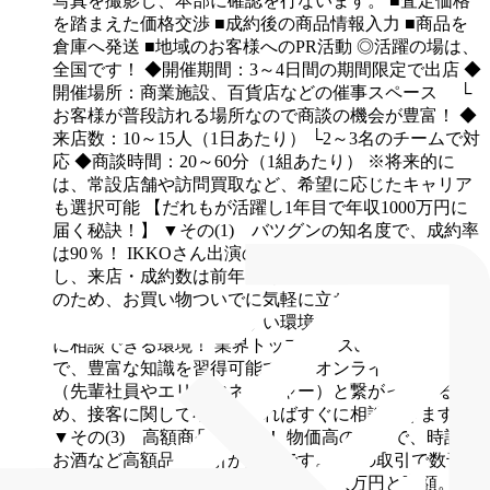
写真を撮影し、本部に確認を行ないます。
■査定価格
を踏まえた価格交渉
■成約後の商品情報入力
■商品を
倉庫へ発送
■地域のお客様へのPR活動
◎活躍の場は、
全国です！
◆開催期間：3～4日間の期間限定で出店
◆
開催場所：商業施設、百貨店などの催事スペース
└
お客様が普段訪れる場所なので商談の機会が豊富！
◆
来店数：10～15人（1日あたり）
└2～3名のチームで対
応
◆商談時間：20～60分（1組あたり）
※将来的に
は、常設店舗や訪問買取など、希望に応じたキャリア
も選択可能
【だれもが活躍し1年目で年収1000万円に
届く秘訣！】
▼その(1) バツグンの知名度で、成約率
は90％！
IKKOさん出演のTVCMで知名度が急上昇
し、来店・成約数は前年比2倍以上。商業施設での開催
のため、お買い物ついでに気軽に立ち寄る方が多く、
未経験でも成果を出しやすい環境です。
▼その(2) 常
に相談できる環境！
業界トップクラスの品目を扱う中
で、豊富な知識を習得可能です。オンラインで本部
（先輩社員やエリアマネージャー）と繋がっているた
め、接客に関して不安があればすぐに相談できます。
▼その(3) 高額商品の取引！
物価高の影響で、時計や
お酒など高額品の取引が活発です。1度の取引で数千万
円になることもあり、平均単価も十数万円と高額。そ