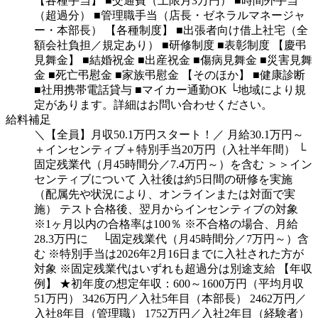
【各種手当】
■交通費（上限月3万円）
■時間外手当
（超過分）
■管理職手当（店長・ゼネラルマネージャ
ー・本部長）
【各種制度】
■出張者向け借上社宅（全
額会社負担／規定あり）
■研修制度
■表彰制度
【慶弔
見舞金】
■結婚祝金
■出産祝金
■傷病見舞金
■災害見舞
金
■死亡弔慰金
■家族弔慰金
【そのほか】
■健康診断
■社用携帯電話貸与
■マイカー通勤OK
└地域により規
定があります。詳細はお問い合わせください。
給料補足
＼【全員】月収50.1万円スタート！／
月給30.1万円～
＋インセンティブ＋特別手当20万円（入社半年間）
└
固定残業代（月45時間分／7.4万円～）を含む
＞＞イン
センティブについて
入社後は約5日間の研修を実施
（配属先や状況により、オンラインまたは対面で実
施）
テスト合格後、翌月からインセンティブの対象
※1ヶ月以内の合格率は100％
※不合格の場合、月給
28.3万円に
└固定残業代（月45時間分／7万円～）含
む
※特別手当は2026年2月16日までに入社された方が
対象
※固定残業代はいずれも超過分は別途支給
【年収
例】
★初年度の想定年収：600～1600万円（平均月収
51万円）
3426万円／入社5年目（本部長）
2462万円／
入社8年目（管理職）
1752万円／入社2年目（経験者）