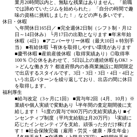
業月20時間以内と、無駄な残業はありません。「前職
では諦めていたジムを始められた」
「自分の時間で趣
味の資格に挑戦しました！」などの声も多いです。
休日・休暇
＼年間休日165日／
■完全週休2日制（シフト制・月12
日～14日休み）
└月17日の出勤となります
■年末年始
休暇（4日）
■アニバーサリー休暇（最大10日＋特別手
当）
■有給休暇
└有休を取得しやすい環境があります
■慶弔休暇
■産前産後休暇（取得実績あり）◎取得率
100％
◎公休をあわせて、5日以上の連続休暇もOK!
＞
＞どんな働き方？
都道府県内の各商業施設に期間限定
で出店するスタイルです。3日・3日・3日・4日・4日と
いう出店パターンを繰り返しており、出店の間に休日
を取得します。
福利厚生
■給与改定（3ヶ月に1回）
■賞与年2回（4月、10月）※
業績や個人実績で変動あり
└半年間の査定期間後に支
給します！
└1度の賞与で800万円の支給実績あり
■イ
ンセンティブ制度（平均支給額は月20万円）
└実績に
応じたインセンティブを支給。頑張った分だけ稼げま
す！
■社会保険完備（雇用・労災・健康・厚生年金）