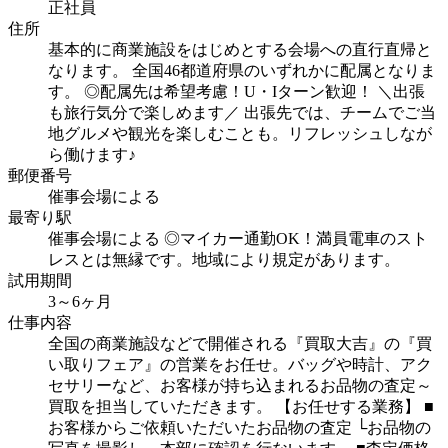
正社員
住所
基本的に商業施設をはじめとする会場への直行直帰と
なります。
全国46都道府県のいずれかに配属となりま
す。
◎配属先は希望考慮！U・Iターン歓迎！
＼出張
も旅行気分で楽しめます／
出張先では、チームでご当
地グルメや観光を楽しむことも。リフレッシュしなが
ら働けます♪
郵便番号
催事会場による
最寄り駅
催事会場による
◎マイカー通勤OK！満員電車のスト
レスとは無縁です。地域により規定があります。
試用期間
3～6ヶ月
仕事内容
全国の商業施設などで開催される『買取大吉』の『買
い取りフェア』の営業をお任せ。バッグや時計、アク
セサリーなど、お客様が持ち込まれるお品物の査定～
買取を担当していただきます。
【お任せする業務】
■
お客様からご依頼いただいたお品物の査定
└お品物の