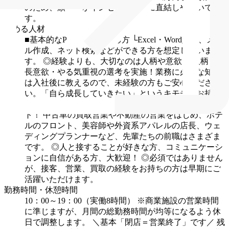
のため、頑張りがインセンティブに直結しやすいで
す。
求める人材
■基本的なPC操作ができる方
└Excel・Word入力、メー
ル作成、ネット検索などができる方を想定していま
す。
◎経験よりも、大切なのは人柄や意欲！
人柄・成
長意欲・やる気重視の選考を実施！業務に必要な知識
は入社後に教えるので、未経験の方もご安心くださ
い。「自ら成長していきたい」というキモチをお持ち
の方を歓迎します！
◎先輩の95％以上が未経験スター
ト！
中古車の買取営業や不動産の営業をはじめ、ホテ
ルのフロント、美容師や外資系アパレルの店長、ウェ
ディングプランナーなど、先輩たちの前職はさまざま
です。
◎人と接することが好きな方、コミュニケーシ
ョンに自信がある方、大歓迎！
◎必須ではありません
が、接客、営業、買取の経験をお持ちの方は早期にご
活躍いただけます。
勤務時間・休憩時間
10：00～19：00（実働8時間）
※商業施設の営業時間
に準じますが、月間の総勤務時間が均等になるよう休
日で調整します。
＼基本「閉店＝営業終了」です／
残