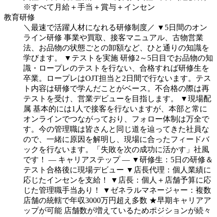
※すべて月給＋手当＋賞与＋インセン
教育研修
＼最速で活躍人材になれる研修制度／
▼5日間のオン
ライン研修
事業や買取、接客マニュアル、古物営業
法、お品物の状態ごとの卸額など、ひと通りの知識を
学びます。
▼テストを実施
研修2～5日目でお品物の知
識・ロープレのテストを行ない、合格すれば研修生を
卒業。ロープレはOJT担当と2日間で行ないます。テス
ト内容は研修で学んだことがベース。不合格の際は再
テストを受け、営業デビューを目指します。
▼現場配
属
基本的には1人で接客を行ないますが、本部と常に
オンラインでつながっており、フォロー体制は万全で
す。今の管理職は皆さんと同じ道を辿ってきた社員な
ので、一緒に原因を解明し、現場に合ったフィードバ
ックを行ないます。「失敗を次の成功に活かす」社風
です！
― キャリアステップ ―
▼研修生：5日の研修＆
テスト合格後に現場デビュー
▼店長代理：個人業績に
応じたインセンを支給！
▼店長：個人＋店舗予算に応
じた管理職手当あり！
▼ゼネラルマネージャー：複数
店舗の統轄で年収3000万円超え多数
★早期キャリアア
ップが可能
店舗数が増えているためポジションが続々