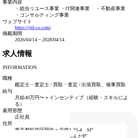
事業内容
・総合リユース事業 ・IT関連事業 ・不動産事業
・コンサルティング事業
ウェブサイト
https://yld-co.com/
掲載期間
2026/04/14
~
2028/04/14
求人情報
INFORMATION
職種
鑑定士・査定士 / 買取・査定 / 出張買取、催事買取
給与
月給40万円〜＋インセンティブ（経験・スキルによ
る）
雇用形態
正社員
住所
東京都杉並区阿佐ヶ谷南1-35-4 SIDEPLACE
ASAGAYA 1階 （かいとるんだ阿佐ヶ谷店）