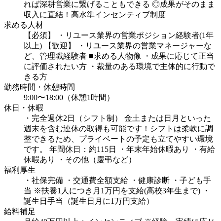
れば深耕営業に繋げることもできる
◎成果がそのまま
収入に直結！高水準インセンティブ制度
求める人材
【必須】
・リユース業界の営業ポジション経験者(1年
以上)
【歓迎】
・リユース業界の営業マネージャーな
ど、管理職経験者
■求める人物像
・成果に応じて正当
に評価されたい方
・裁量のある環境で主体的に行動で
きる方
勤務時間・休憩時間
9:00〜18:00（休憩1時間）
休日・休暇
・完全週休2日（シフト制）
金土または日月といった
週末を含む連休の取得も可能です！シフトは柔軟に調
整できるため、プライベートの予定も立てやすい環境
です。
年間休日：約115日
・年末年始休暇あり
・有給
休暇あり
・その他（慶弔など）
福利厚生
・社保完備
・交通費全額⽀給
・健康診断
・⼦ども⼿
当 ※扶養1⼈につき月1万円を⽀給(⾼校3年⽣まで)
・
誕⽣⽇⼿当（誕⽣⽇月に1万円⽀給）
給料補足