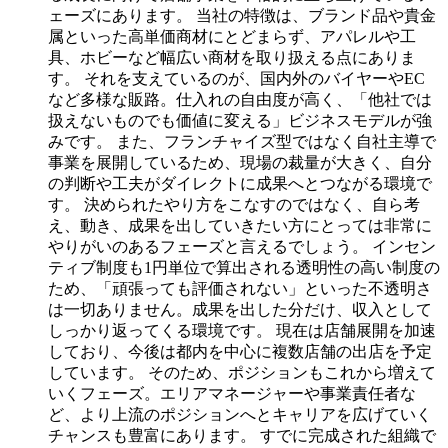
ェーズにあります。
当社の特徴は、ブランド品や貴金
属といった高単価商材にとどまらず、アパレルや工
具、ホビーなど幅広い商材を取り扱える点にありま
す。
それを支えているのが、国内外のバイヤーやEC
など多様な販路。仕入れの自由度が高く、「他社では
扱えないものでも価値に変える」ビジネスモデルが強
みです。
また、フランチャイズ型ではなく自社主導で
事業を展開しているため、現場の裁量が大きく、自分
の判断や工夫がダイレクトに成果へとつながる環境で
す。
決められたやり方をこなすのではなく、自ら考
え、動き、成果を出していきたい方にとっては非常に
やりがいのあるフェーズと言えるでしょう。
インセン
ティブ制度も1円単位で算出される透明性の高い制度の
ため、「頑張っても評価されない」といった不透明さ
は一切ありません。成果を出した分だけ、収入として
しっかり返ってくる環境です。
現在は店舗展開を加速
しており、今後は都内を中心に複数店舗の出店を予定
しています。
そのため、ポジションもこれから増えて
いくフェーズ。エリアマネージャーや事業責任者な
ど、より上流のポジションへとキャリアを広げていく
チャンスも豊富にあります。
すでに完成された組織で