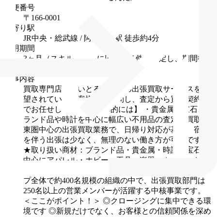
郵便番号
〒166-0001
最寄り駅
JR中央・総武線 / 阿佐ケ谷駅 徒歩約4分
試用期間
3ヶ月（スキル・経験に応じて条件を決定し、期間後に
見直しを行います）
仕事内容
買取専門店「かいとるんだ」の出張買取サービスを希
望されているお客様宅に訪問し、査定から買取契約ま
でお任せします！
【具体的には】
・貴⾦属、宝石、ブ
ランド品や時計を中心に幅広い不用品の査定、買取
関
東圏中心の出張買取業務で、日帰り対応が基本。宿泊
を伴う出張は少なく、無理のない働き方が可能です！
★取り扱い商材：ブランド品・貴金属・時計・宝石を
中心にアパレル・ホビー・工具・楽器・カメラ・お酒
まで幅広い商材を扱っています！
★組織体制：グルー
プ全体で約400名規模の組織の中で、出張買取部門は
250名以上の営業メンバーが活躍する中核事業です。
＜ここがポイント！＞
◎クロージングに集中できる環
境です
◎新規だけでなく、お客様との信頼関係を深め