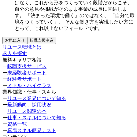
はなく、これから形をつくっていく段階だからこそ、
自分の意見や挑戦がそのまま事業の成長に直結しま
す。
「決まった環境で働く」のではなく、
「自分で環
境をつくっていく」。
そんな働き方を実現したい方に
とって、これ以上ないフィールドです。
お気に入り
転職支援申込
リユース転職とは
求人を探す
無料キャリア相談
ー
転職支援サービス
ー
未経験者サポート
ー
経験者サポート
ー
ミドル・ハイクラス
業界知識・仕事・スキル
ー
リユース業界について知る
ー
最新動向、採用状況
ー
リユース関連の本
ー
仕事・スキルについて知る
ー
資格一覧
ー
真贋スキル簡易テスト
コンテンツ