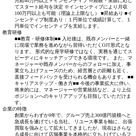
月給40万円以上＋インセンティブ
※経験・実績に応じ
てスタート給与を決定
※インセンティブにより月収
100万円以上も可能（理論上上限なし）
■昇給あり
■イ
ンセンティブ制度あり：１円単位で成績計算して、１
円単位でインセンティブを支給します。
教育研修
■■教育・研修体制■■
入社後は、既存メンバーと一緒
に現場で業務を進めながら習得いただくOJT形式とな
ります。
形式的な座学研修ではなく、実務を通じてス
ピーディにキャッチアップできる環境です。
また、マ
ネージャーや既存メンバーからのフォローに加え、事
業立ち上げフェーズのため、経営層との距離も近く、
直接フィードバックを受けられる機会もあります。
■■
キャリアステップ・働き方■■
今後の事業拡大に伴い、
将来的には、マネージャーや営業統括など、より上位
ポジションへのキャリアアップも目指していただけま
す。
企業の特徴
創業からわずか9年で、グループ売上300億円規模へと
急成長を遂げている当社。
リユース事業を軸に、出張
買取を強みとして拡大してきましたが、現在はさらな
る成長に向けて店舗事業を本格的に立ち上げているフ