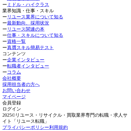
ー
ミドル・ハイクラス
業界知識・仕事・スキル
ー
リユース業界について知る
ー
最新動向、採用状況
ー
リユース関連の本
ー
仕事・スキルについて知る
ー
資格一覧
ー
真贋スキル簡易テスト
コンテンツ
ー
企業インタビュー
ー
転職者インタビュー
ー
コラム
会社概要
採用担当者の方へ
お問い合わせ
マイページ
会員登録
ログイン
2025©リユース・リサイクル・買取業界専門の転職・求人サ
イト「リユース転職」
プライバシーポリシー
利用規約