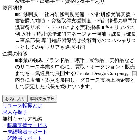
役職手当・出張手当・資格取得手当あり
教育研修
■研修制度
・社内研修制度完備
・外部研修受講支援
・
書籍購入補助
・資格取得支援制度
・時計修理の専門知
識習得サポート
・OJTによる実務指導
■キャリアパス
例
入社→時計修理部門マネージャー候補→課長→部長
→事業部長
専門知識習得後は技術面でのスペシャリス
トとしてのキャリアも選択可能
企業の特徴
■事業の強み
ブランド品・時計・宝飾品・美術品など
のリユース事業を中心に、買取・オークション・販売
までを一気通貫で展開するCircular Design Company。国
内外に店舗・拠点を展開し、グロース市場上場企業と
して安定した成長を続けています。
お気に入り
転職支援申込
リユース転職とは
求人を探す
無料キャリア相談
ー
転職支援サービス
ー
未経験者サポート
ー
経験者サポート