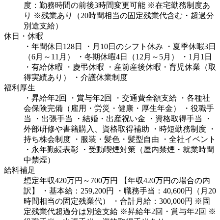
度：勤務時間の前後3時間変更可能
※在宅勤務制度あ
り
※残業あり（20時間相当の固定残業代含む・超過分
別途支給）
休日・休暇
・年間休日128日
・月10日のシフト休み
・夏季休暇3日
（6月～11月）
・冬期休暇4日（12月～5月）
・1月1日
・有給休暇
・慶弔休暇
・産前産後休暇・育児休業（取
得実績あり）
・介護休業制度
福利厚生
・昇給年2回
・賞与年2回
・交通費全額支給
・各種社
会保険完備（雇用・労災・健康・厚生年金）
・役職手
当
・出張手当
・結婚・出産祝い金
・資格取得手当
・
外部研修や書籍購入、資格取得補助
・時短勤務制度
・
持ち株会制度
・服装・髪色・髪型自由
・全社イベント
・永年勤続表彰
・受動喫煙対策（屋内禁煙・就業時間
中禁煙）
給料補足
想定年収420万円～700万円
【年収420万円の場合の内
訳】
・基本給：259,200円
・職務手当：40,600円（月20
時間相当の固定残業代）
・合計月給：300,000円
※固
定残業代超過分は別途支給
※昇給年2回・賞与年2回
※