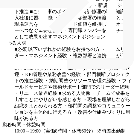
署との連携・調整
・業務フロー改善
・新規プロジェク
ト推進
■この仕事のポイント
・時計修理の専門知識は
入社後に習得可能
・技術者と各部署の橋渡し役として
現場運営をリード
・ブランド価値を維持し次のオーナ
ーへつなぐ重要な役割
・専門職メンバーを束ねチーム
として成果を出すマネジメントポジション
求める人材
■必須
以下いずれかの経験をお持ちの方
・チームリー
ダー・マネジメント経験
・複数部署と連携しながら業
務を推進した経験
・現場運営や業務改善を主体的に進
めた経験
※少人数のチームリーダー経験でも歓迎
■歓
迎
・KPI管理や業務改善の経験
・部門横断プロジェク
トの推進経験
・納期調整やリソース管理の経験
・フィ
ールドサービスや技術サポート部門でのリーダー経験
・リユース業界経験
■求める人物像
・チームで成果を
出すことにやりがいを感じる方
・現場を理解しながら
組織をまとめられる方
・部門間の調整やコミュニケー
ションを主体的に行える方
・改善や仕組みづくりに興
味がある方
勤務時間・休憩時間
10:00～19:00（実働8時間・休憩60分）
※時差出勤制