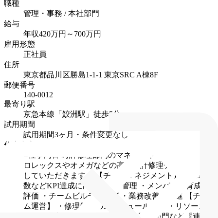
職種
管理・事務 / 本社部門
給与
年収420万円～700万円
雇用形態
正社員
住所
東京都品川区勝島1-1-1 東京SRC A棟8F
郵便番号
140-0012
最寄り駅
京急本線「鮫洲駅」徒歩5分
試用期間
試用期間3ヶ月・条件変更なし
仕事内容
■仕事内容
時計修理部門のマネージャー候補として、
ロレックスやオメガなどの高級時計修理チームを統括
していただきます。
【チームマネジメント】
・修理点
数などKPI達成に向けた進捗管理
・メンバーの育成・
評価
・チームビルディング
・業務改善の推進
【チー
ム運営】
・修理業務のスケジュール管理
・リソース配
分
・納期調整
【部門間連携】
・買取部門など関連部