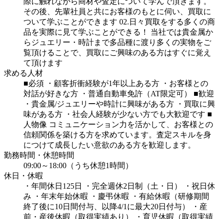
際に触れながら商材や査定について学んで頂きます。
その後、先輩社員と共にお客様のもとに伺い、買取に
ついて学ぶことができます
02.日々買取をする多くの商
品を実際に見て学ぶことができる！
当社では貴金属か
らジュエリー・時計まで多品種に渡り多くの実物をご
覧頂けることで、買取にご興味のある方はすぐに覚え
て頂けます
求める人材
■必須
・顧客折衝経験が1年以上ある方
・お客様との
対話が好きな方
・普通自動車免許（AT限定可）
■歓迎
・貴金属/ジュエリーや時計に興味がある方
・買取に興
味がある方
・社会人経験が少ない方でも大歓迎です
■
人物像
コミュニケーション力を活かして、お客様との
信頼関係を築ける方を求めています。査定スキルを身
につけて成長したい意欲のある方を歓迎します。
勤務時間・休憩時間
09:00～18:00（うち休憩1時間）
休日・休暇
・年間休日125日
・完全週休2日制（土・日）
・祝日休
み
・年末年始休暇
・慶弔休暇
・有給休暇（研修期間
終了後に10日間付与、以降4/1に最大20日付与）
・産
前・産後休暇（取得実績あり）
・育児休暇（取得実績