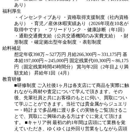
あり）
福利厚生
・インセンティブあり
・資格取得支援制度（社内資格
あり）
・育児／産休休暇実績あり（2026年現在10名が
取得中です）
・フリードリンク
・健康診断（年1回）
・通勤交通費支給（公共交通機関のみ実費支給）
・財
形制度
・確定拠出型年金制度
・表彰制度
給料補足
想定年収398万～527万円
月給266,300円～331,175円
基
本給197,000円～245,000円
固定残業代69,300円～86,175
円（固定残業時間45時間分）
賞与年2回（2年目より満
額支給）
昇給年1回（4月）
教育研修
■研修制度
ご入社後1ヶ月は各支店にて商品を実際に触
れながら商材や査定について学んで頂きます。その
後、先輩社員と共にお客様のもとに伺い、買取につい
て学ぶことができます。当社では貴金属からジュエリ
ー・時計まで多品種に渡り多くの実物をご覧頂けるこ
とで、買取にご興味のある方はすぐに覚えて頂けま
す。
■キャリア例
最初の約1年間は店頭にて業務を覚
えていただき、ゆくゆくは外回り営業をしながら店頭