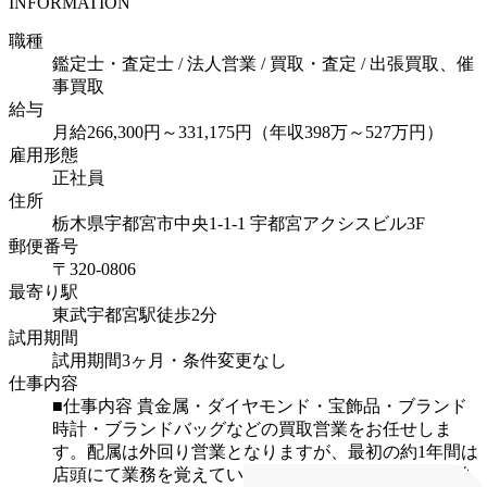
INFORMATION
職種
鑑定士・査定士 / 法人営業 / 買取・査定 / 出張買取、催
事買取
給与
月給266,300円～331,175円（年収398万～527万円）
雇用形態
正社員
住所
栃木県宇都宮市中央1-1-1 宇都宮アクシスビル3F
郵便番号
〒320-0806
最寄り駅
東武宇都宮駅徒歩2分
試用期間
試用期間3ヶ月・条件変更なし
仕事内容
■仕事内容
貴金属・ダイヤモンド・宝飾品・ブランド
時計・ブランドバッグなどの買取営業をお任せしま
す。配属は外回り営業となりますが、最初の約1年間は
店頭にて業務を覚えていただき、ゆくゆくは外回り営