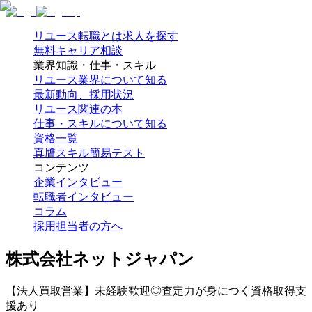
リユース転職とは
求人を探す
無料キャリア相談
業界知識・仕事・スキル
リユース業界について知る
最新動向、採用状況
リユース関連の本
仕事・スキルについて知る
資格一覧
真贋スキル簡易テスト
コンテンツ
企業インタビュー
転職者インタビュー
コラム
採用担当者の方へ
株式会社ネットジャパン
【法人買取営業】未経験歓迎◎査定力が身につく資格取得支
援あり