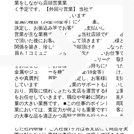
業をしながら店頭営業業務のフォローを行っていただ
く予定です。
【外回り営業】
当社ではお客様先に伺
い、貴金属を買取を行っています。お客様の店舗で貴
金属の種類（24金/18金等）に分け、重さで買取金額を
決定し、お振込み等でお客様にお支払い◎ルートでの
営業が主な業務です◎（初めは当社店頭で経験を積ん
で頂いた後にお客様へ訪問して頂きます）お客様との
関係を築き、珍しい商品を売却頂けるようになった社
員も！コミュニケーション力が欠かせないお仕事です♪
【店頭買取】
店頭にて貴金属やジュエリーの買取業務
をお任せします。お客様が店頭にお持ちになられた貴
金属やジュエリーを種類別（24金/18金等）に分け、重
さや真贋判定で買取金額を決定し、お客様にお支払い
しています。また、外回営業のサポートもお願いして
おり、買取に慣れてきたら支店を運営する様々な業務
をお任せしていきます。職位や年齢に関わらず個人裁
量の大きい業務です。
■この仕事のポイント
◎買取事
業においては、査定力が何よりも重要です◎
お客さま
の大事な品を適正かつ高額で買取を行うために、当社
は努力を惜しみません
01.適正な査定を行うための充実
した社内研修！
ご入社後1ヶ月は各支店にて商品を実