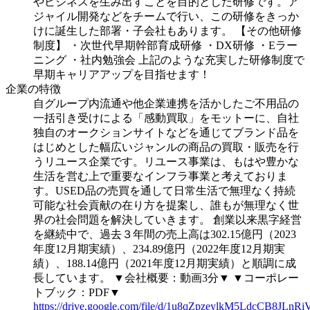
やビジネスを生み出すことを目的とした研修です。ア
ジャイル開発などをチームで行い、この研修をきっか
けに誕生した部署・子会社もあります。
【その他研修
制度】
・次世代早期幹部育成研修
・DX研修
・Eラー
ニング
・社内勉強会
上記のような充実した研修制度で
早期キャリアアップを目指せます！
企業の特徴
自グループ内流通や他企業連携を活かしたご不用品の
一括引き受けによる「感動買取」をモットーに、自社
独自のオークションサイトなどを通じてブランド品を
はじめとした幅広いジャンルの商品の買取・販売を行
うリユース企業です。リユース事業は、もはや豊かな
生活を営む上で重要なインフラ事業と考えておりま
す。USED品の売買を通して日常生活で無理なく持続
可能な社会貢献の在り方を提案し、誰もが無理なく世
界の社会問題を解決していきます。
創業以来黒字経営
を継続中で、過去３年間の売上高は302.15億円（2023
年度12月期実績）、234.89億円（2022年度12月期実
績）、188.14億円（2021年度12月期実績）と順調に成
長しています。
▼会社概要：動画3分▼
▼コーポレー
トブック：PDF▼
https://drive.google.com/file/d/1u8qZpzeylkM5LdcCB8JLnRi