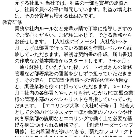
元する社風＞
当社では、利益の一部を賞与の原資と
し、社員全員へ公平に還元しています。利益が増えれ
ば、その分賞与も増える仕組みです。
教育研修
業務や社内ルールなど先輩が隣で丁寧に指導しますの
でご安心ください。ご経験に応じて、できる業務から
お任せします。
【入社後のイメージ】
入社後1~3ヶ
月：まずは部署で行っている業務を作業レベルから経
験していただきます。最初は契約書の作成、届出書類
の作成など基本業務からスタートします。
3~6ヶ月：
一通り経験していただいた後、パート社員さんの業務
管理など部署業務の運営を少しずつ担っていただきま
す。その傍ら、FC加盟企業様への情報発信や折衝な
ど、調整業務も徐々に担っていただきます。
6～12ヶ
月：社内の各部署とやりとりを行いながらFC加盟企業
様の管理本部のスぺシャリストを目指していっていた
だきます。
【エコリング大学（入社時研修）】
社会人
として必須のビジネスマナーほか鑑定のノウハウや社
内各事業部の説明などエコリングで働く上で必要な基
礎を身につけられる研修です。
【創造リーダーシップ
研修】
社内希望者が参加できる、新たなプロジェクト