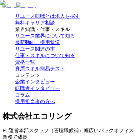
リユース転職とは
求人を探す
無料キャリア相談
業界知識・仕事・スキル
リユース業界について知る
最新動向、採用状況
リユース関連の本
仕事・スキルについて知る
資格一覧
真贋スキル簡易テスト
コンテンツ
企業インタビュー
転職者インタビュー
コラム
採用担当者の方へ
株式会社エコリング
FC運営本部スタッフ（管理職候補）幅広いバックオフィス
業務で成長