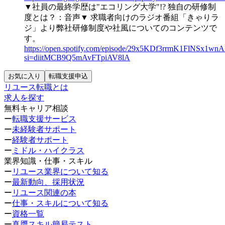
▼社員の最終学歴は"エコリング大学"!? 独自の研修制
度とは？：音声▼
求職者向けのラジオ番組「きゃりラ
ジ」より弊社研修制度や社風についてのコンテンツで
す。
https://open.spotify.com/episode/29x5KDf3rrmK1FlNSx1wnA
si=diitMCB9Q5mAvFTpiAV8lA
お気に入り
転職支援申込
リユース転職とは
求人を探す
無料キャリア相談
ー
転職支援サービス
ー
未経験者サポート
ー
経験者サポート
ー
ミドル・ハイクラス
業界知識・仕事・スキル
ー
リユース業界について知る
ー
最新動向、採用状況
ー
リユース関連の本
ー
仕事・スキルについて知る
ー
資格一覧
ー
真贋スキル簡易テスト