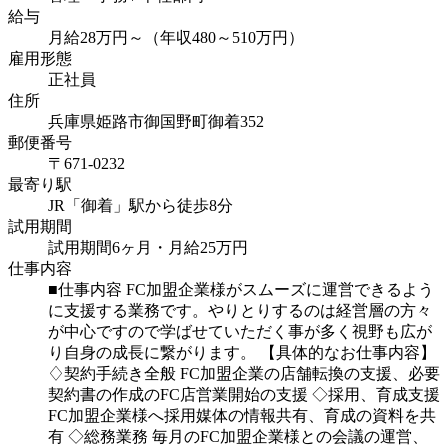
給与
月給28万円～（年収480～510万円）
雇用形態
正社員
住所
兵庫県姫路市御国野町御着352
郵便番号
〒671-0232
最寄り駅
JR「御着」駅から徒歩8分
試用期間
試用期間6ヶ月・月給25万円
仕事内容
■仕事内容
FC加盟企業様がスムーズに運営できるよう
に支援する業務です。やりとりするのは経営層の方々
が中心ですので学ばせていただく事が多く視野も広が
り自身の成長に繋がります。
【具体的なお仕事内容】
♢契約手続き全般
FC加盟企業の店舗転換の支援、必要
契約書の作成のFC店営業開始の支援
◇採用、育成支援
FC加盟企業様へ採用媒体の情報共有、育成の資料を共
有
◇総務業務
毎月のFC加盟企業様との会議の運営、