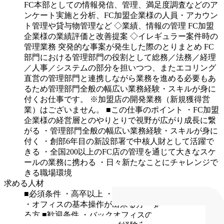
FC本部としての情報発信、管理、満足度調査などのア
ンケート実施と分析、FC加盟企業様の人員・アカウン
ト管理や貸与物管理など
◇業績、情報の管理
FC加盟
企業様の業績評価と改善提案
◇イレギュラー案件時の
管理業務
突発的な事案が発生した際のとりまとめ
FC
部門における管理部門の役割として総務／法務／経理
／人事／システムの部分を担いつつ、またエコリング
直営の管理部門と連携しながら業務を進める必要もあ
るため管理部門全般の幅広い業務経験・スキルが身に
付くお仕事です。
※加盟店の開発業務（新規獲得営
業）はございません。
■この仕事のポイント
・FC加盟
企業様の経営層とのやりとりで視野が広がり成長に繋
がる
・管理部門全般の幅広い業務経験・スキルが身に
付く
・創部6年目の新設部署で中核人財として活躍で
きる
・全国200以上のFC店の管理を通じて大きなスケ
ールの業務に携わる
・日々新たなことにチャレンジで
きる職場環境
求める人材
■必須条件
・高卒以上
・普通自動車免許（AT限定可）
・オフィスの基本操作が出来る方
・姫路市で勤務でき
る方
■歓迎条件
・バックオフィスの経験者
・マルチタ