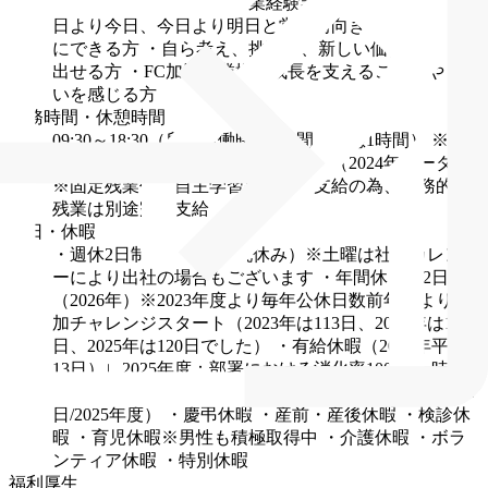
スクが得意な方
・法人営業経験者
■求める人物像
・昨
日より今日、今日より明日と常に前向きな姿勢を大切
にできる方
・自ら考え、挑戦し、新しい価値をつくり
出せる方
・FC加盟企業様の成長を支えることにやりが
いを感じる方
勤務時間・休憩時間
09:30～18:30（所定労働時間8時間、休憩1時間）
※残
業は少なめです。月平均12時間程度（2024年データ）
※固定残業代は自主学習費として支給の為、実務的な
残業は別途完全支給
休日・休暇
・週休2日制（基本土日祝休み）※土曜は社内カレンダ
ーにより出社の場合もございます
・年間休日122日
（2026年）※2023年度より毎年公休日数前年度より増
加チャレンジスタート（2023年は113日、2024年は117
日、2025年は120日でした）
・有給休暇（2024年平均
13日）∟2025年度：部署における消化率100％
・時間
単位有休制度もあり
・年末年始休暇（12月30日～1月4
日/2025年度）
・慶弔休暇
・産前・産後休暇
・検診休
暇
・育児休暇※男性も積極取得中
・介護休暇
・ボラ
ンティア休暇
・特別休暇
福利厚生