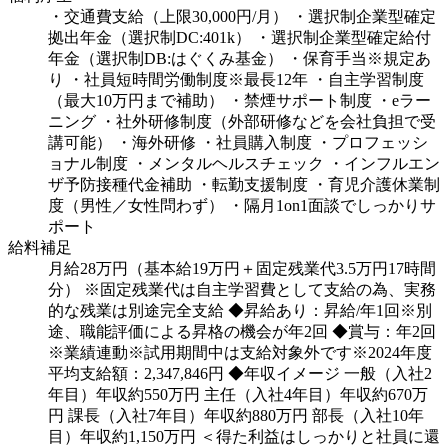
・交通費支給（上限30,000円/月）
・選択制企業型確定
拠出年金（選択制DC:401k）
・選択制企業型確定給付
年金（選択制DB:はぐくみ基金）
・保育手当※規定あ
り
・社員短時間労働制度※最長12年
・自主学習制度
（最大10万円まで補助）
・禁煙サポート制度
・eラー
ニング
・社外研修制度（外部研修などを会社負担で受
講可能）
・海外研修
・社員購入制度
・プロフェッシ
ョナル制度
・メンタルヘルスチェック
・インフルエン
ザ予防接種代金補助
・転勤支援制度
・育児介護休業制
度（男性／女性問わず）
・隔月1on1面談でしっかりサ
ポート
給料補足
月給28万円（基本給19万円＋固定残業代3.5万円17時間
分）
※固定残業代は自主学習費として支給の為、実務
的な残業は別途完全支給
◆昇給あり：昇給/年1回※別
途、職能評価による昇格の機会が年2回
◆賞与：年2回
※業績連動※試用期間中は支給対象外です※2024年度
平均支給額：2,347,846円
◆年収イメージ
一般（入社2
年目）年収約550万円
主任（入社4年目）年収約670万
円
課長（入社7年目）年収約880万円
部長（入社10年
目）年収約1,150万円
＜得た利益はしっかりと社員に還