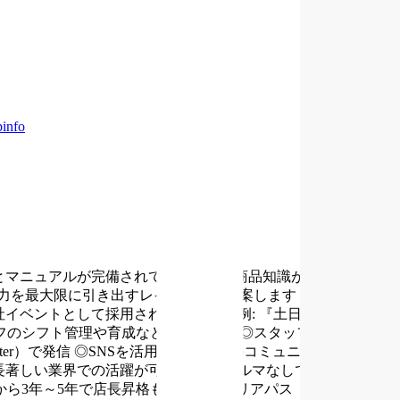
pinfo
とマニュアルが完備されているため、商品知識がない方でも安
力を最大限に引き出すレイアウトを考案します
◎季節やトレ
社イベントとして採用されることも！
例: 『土日限定の買取額
フのシフト管理や育成なども行います
◎スタッフのモチベー
er）で発信
◎SNSを活用して顧客とのコミュニケーションを
長著しい業界での活躍が可能
・個人ノルマなしで店舗全体で
から3年～5年で店長昇格も可能なキャリアパス