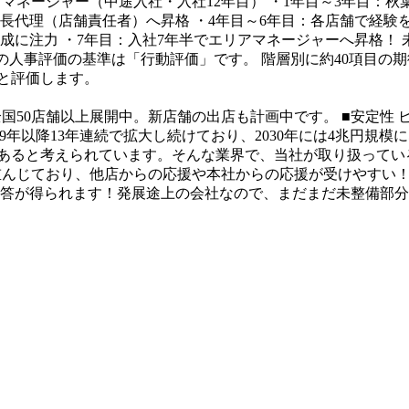
マネージャー（中途入社・入社12年目）
・1年目～3年目：
店長代理（店舗責任者）へ昇格
・4年目～6年目：各店舗で経験
成に注力
・7年目：入社7年半でエリアマネージャーへ昇格！
の人事評価の基準は「行動評価」です。
階層別に約40項目の
と評価します。
全国50店舗以上展開中。新店舗の出店も計画中です。
■安定性
09年以降13年連続で拡大し続けており、2030年には4兆円
もあると考えられています。そんな業界で、当社が取り扱っている
重んじており、他店からの応援や本社からの応援が受けやすい
答が得られます！発展途上の会社なので、まだまだ未整備部分