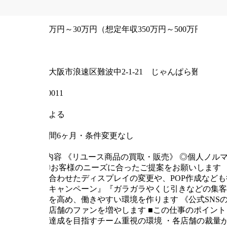
鑑定士・査定士 / 店舗スタッフ・店長 / 買取・査定 / 販
給与
月給21万円～30万円（想定年収350万円～500万円）
雇用形態
正社員
住所
大阪府大阪市浪速区難波中2-1-21 じゃんぱら難波ビル1
郵便番号
〒556-0011
最寄り駅
店舗による
試用期間
試用期間6ヶ月・条件変更なし
仕事内容
■仕事内容
《リユース商品の買取・販売》
◎個人ノル
心！
◎お客様のニーズに合ったご提案をお願いします
ンドに合わせたディスプレイの変更や、POP作成など
アップキャンペーン』『ガラガラやくじ引きなどの集客
ションを高め、働きやすい環境を作ります
《公式SNS
図り、店舗のファンを増やします
■この仕事のポイント
の目標達成を目指すチーム重視の環境
・各店舗の裁量