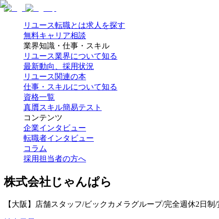
リユース転職とは
求人を探す
無料キャリア相談
業界知識・仕事・スキル
リユース業界について知る
最新動向、採用状況
リユース関連の本
仕事・スキルについて知る
資格一覧
真贋スキル簡易テスト
コンテンツ
企業インタビュー
転職者インタビュー
コラム
採用担当者の方へ
株式会社じゃんぱら
【大阪】店舗スタッフ/ビックカメラグループ/完全週休2日制/賞