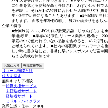
バイスを受けることができます。
■キャリア例
現エリア
に仕事を覚える姿勢が高く評価され、わずか10か月で
を経験し、それぞれの特性に合わせた店舗作りや社員育
年～3年で店長になることもあります！
■評価制度
当社
まります。
面談を年2回実施し、努力や頑張りをきちん
企業の特徴
■全国展開
スマホPCの買取販売店舗「じゃんぱら」を
年連続UP。
■業界の将来性
リユース業界の規模は、20
家庭の中で使われていない品物を含めると、43.7兆円
と考えられています。
■社内の雰囲気
チームワークを
しい時に書き込むと、非常に早いレスポンスで助言や回
らえる柔軟な体制です！
お気に入り
転職支援申込
リユース転職とは
求人を探す
無料キャリア相談
ー
転職支援サービス
ー
未経験者サポート
ー
経験者サポート
ー
ミドル・ハイクラス
業界知識・仕事・スキル