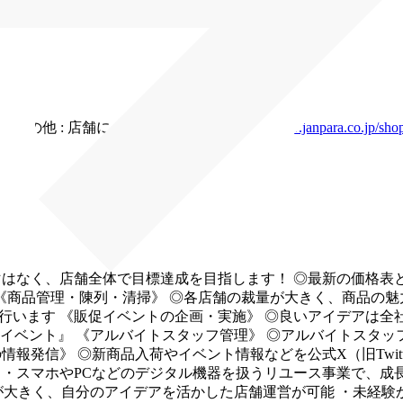
売
F
その他 : 店舗による
※店舗一覧：
https://www.janpara.co.jp/sho
マはなく、店舗全体で目標達成を目指します！
◎最新の価格表
《商品管理・陳列・清掃》
◎各店舗の裁量が大きく、商品の魅
も行います
《販促イベントの企画・実施》
◎良いアイデアは全
イベント』
《アルバイトスタッフ管理》
◎アルバイトスタッ
の情報発信》
◎新商品入荷やイベント情報などを公式X（旧Twitt
・スマホやPCなどのデジタル機器を扱うリユース事業で、成
が大きく、自分のアイデアを活かした店舗運営が可能
・未経験