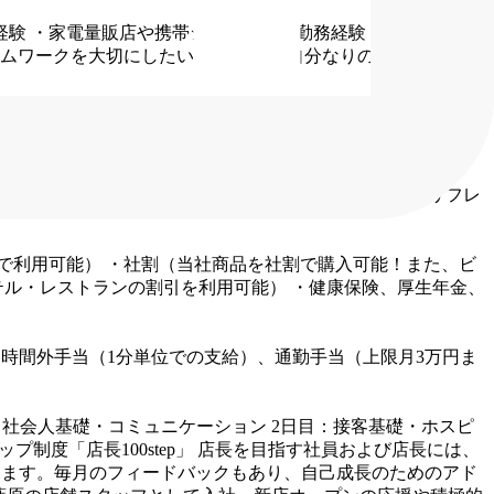
経験
・家電量販店や携帯ショップでの勤務経験
■人物像
・接
ムワークを大切にしたいと思う方
・自分なりの工夫ができる
決定します
残業：平均残業時間14時間（残業代1分単位で支
・慶弔休暇
・産前・産後休暇
・育児休暇
・介護休暇
・リフレ
店で利用可能）
・社割（当社商品を社割で購入可能！また、ビ
テル・レストランの割引を利用可能）
・健康保険、厚生年金、
時間外手当（1分単位での支給）、通勤手当（上限月3万円ま
：社会人基礎・コミュニケーション
2日目：接客基礎・ホスピ
プ制度「店長100step」
店長を目指す社員および店長には、
できます。毎月のフィードバックもあり、自己成長のためのアド