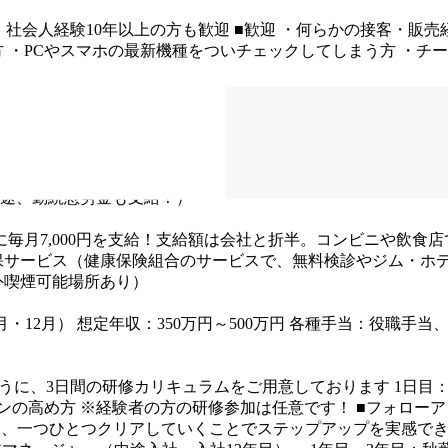
・社会人経験10年以上の方も歓迎
■歓迎
・何らかの接客・販売
方
・PCやスマホの最新機種をついチェックしてしまう方
・チー
例＞
10：30～19：30
11：00～20：00
※シフトは勤務地によって
・年次有給休暇（入社半年経過時点10日 最高付与日数20日）
別途、勤続慰労金も支給！）
に毎月7,000円を支給！支給額は会社と折半。コンビニや飲食
保サービス（健康保険組合のサービスで、無料検診やジム・ホ
外喫煙可能場所あり）
月・12月）
想定年収：350万円～500万円
各種手当：役職手当、
うに、3日間の研修カリキュラムをご用意しております
1日目
ンの高め方
※経験者の方の研修参加は任意です！
■フォローアッ
ており、一つひとつクリアしていくことでステップアップを実感