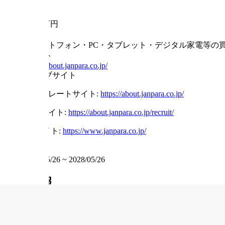
2015年12月10日
資本金
1,000万円
事業内容
スマートフォン・PC・タブレット・デジタル家電等の
ウェブサイト
https://about.janpara.co.jp/
その他ウェブサイト
コーポレートサイト
:
https://about.janpara.co.jp/
採用サイト
:
https://about.janpara.co.jp/recruit/
ECサイト
:
https://www.janpara.co.jp/
掲載期間
2026/05/26
~
2028/05/26
求人情報
INFORMATION
職種