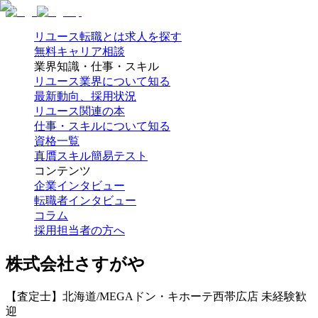
リユース転職とは
求人を探す
無料キャリア相談
業界知識・仕事・スキル
リユース業界について知る
最新動向、採用状況
リユース関連の本
仕事・スキルについて知る
資格一覧
真贋スキル簡易テスト
コンテンツ
企業インタビュー
転職者インタビュー
コラム
採用担当者の方へ
株式会社さすがや
【査定士】北海道/MEGAドン・キホーテ西帯広店 未経験歓
迎