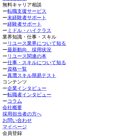
無料キャリア相談
ー
転職支援サービス
ー
未経験者サポート
ー
経験者サポート
ー
ミドル・ハイクラス
業界知識・仕事・スキル
ー
リユース業界について知る
ー
最新動向、採用状況
ー
リユース関連の本
ー
仕事・スキルについて知る
ー
資格一覧
ー
真贋スキル簡易テスト
コンテンツ
ー
企業インタビュー
ー
転職者インタビュー
ー
コラム
会社概要
採用担当者の方へ
お問い合わせ
マイページ
会員登録