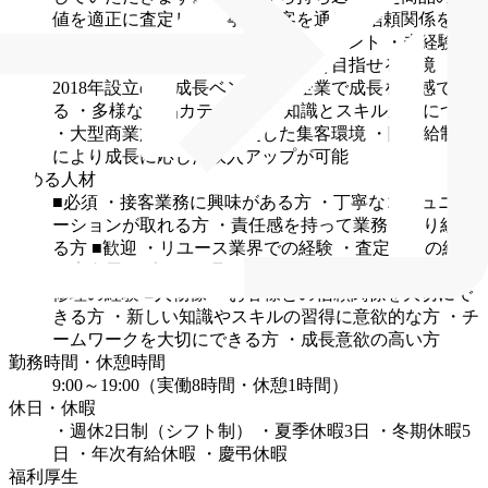
値を適正に査定し、丁寧な接客を通じて信頼関係を築
いていただきます。
■この仕事のポイント
・未経験か
らでも査定のプロフェッショナルを目指せる環境
・
2018年設立の急成長ベンチャー企業で成長を実感でき
る
・多様な商品カテゴリーの知識とスキルが身につく
・大型商業施設内での安定した集客環境
・階級給制度
により成長に応じた収入アップが可能
求める人材
■必須
・接客業務に興味がある方
・丁寧なコミュニケ
ーションが取れる方
・責任感を持って業務に取り組め
る方
■歓迎
・リユース業界での経験
・査定業務の経験
・貴金属やブランド品に関する知識
・スマートフォン
修理の経験
■人物像
・お客様との信頼関係を大切にで
きる方
・新しい知識やスキルの習得に意欲的な方
・チ
ームワークを大切にできる方
・成長意欲の高い方
勤務時間・休憩時間
9:00～19:00（実働8時間・休憩1時間）
休日・休暇
・週休2日制（シフト制）
・夏季休暇3日
・冬期休暇5
日
・年次有給休暇
・慶弔休暇
福利厚生