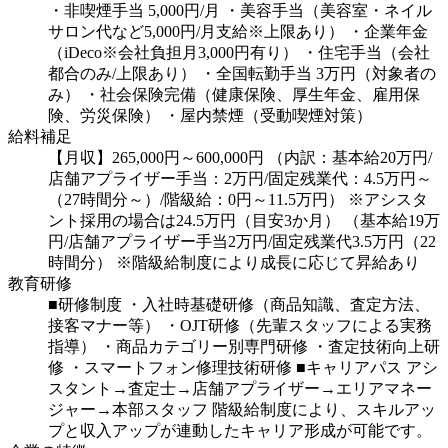
・非喫煙手当 5,000円/月
・美容手当（美容室・ネイル
サロン代など5,000円/月支給※上限あり）
・企業年金
（iDeco※会社負担月3,000円有り）
・住宅手当（会社
都合のみ/上限あり）
・全国転勤手当 3万円（対象者の
み）
・社会保険完備（健康保険、厚生年金、雇用保
険、労災保険）
・屋内禁煙（受動喫煙対策）
給料補足
【月収】265,000円～600,000円
（内訳：基本給20万円/
店舗アプライザー手当：2万円/固定残業代：4.5万円～
（27時間分～）/階級給：0円～11.5万円）
※アシスタ
ント採用の場合は24.5万円（目安3か月）
（基本給19万
円/店舗アプライザー手当2万円/固定残業代3.5万円（22
時間分）
※階級給制度により成長に応じて昇給あり
教育研修
■研修制度
・入社時基礎研修（商品知識、査定方法、
接客マナー等）
・OJT研修（先輩スタッフによる実務
指導）
・商品カテゴリー別専門研修
・査定技術向上研
修
・スマートフォン修理技術研修
■キャリアパス
アシ
スタント→査定士→店舗アプライザー→エリアマネー
ジャー→本部スタッフ
階級給制度により、スキルアッ
プと収入アップが連動したキャリア形成が可能です。