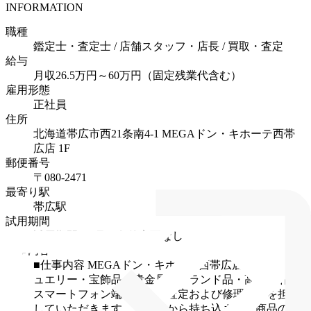
INFORMATION
職種
鑑定士・査定士 / 店舗スタッフ・店長 / 買取・査定
給与
月収26.5万円～60万円（固定残業代含む）
雇用形態
正社員
住所
北海道帯広市西21条南4-1 MEGAドン・キホーテ西帯
広店 1F
郵便番号
〒080-2471
最寄り駅
帯広駅
試用期間
試用期間3ヶ月・条件変更なし
仕事内容
■仕事内容
MEGAドン・キホーテ西帯広店内にて、ジ
ュエリー・宝飾品・貴金属・ブランド品・高級時計・
スマートフォン端末の買取査定および修理業務を担当
していただきます。お客様から持ち込まれた商品の価