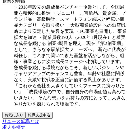
企業の特徴
・2018年設立の急成長ベンチャー企業として、全国展
開を積極的に推進
・ジュエリー、宝飾品、貴金属、ブ
ランド品、高級時計、スマートフォン端末と幅広い商
品カテゴリーを取り扱い
・大型商業施設内への出店戦
略により安定した集客を実現
・FC事業も展開し、事業
拡大を加速
・従業員数190人（2026年1月現在）と着実
な成長を続ける
創業8期目を迎え、現在「第2創業期」
として、さらなる事業拡大フェーズへ。
新たに代表が
就任し、これまで築いてきた基盤を活かしながら、組
織・事業ともに次の成長ステージへ挑戦しています。
急成長を続ける環境だからこそ、新しいポジションや
キャリアアップのチャンスも豊富。年齢や社歴に関係
なく、実績や挑戦を正当に評価する風土があります。
「これから会社を大きくしていくフェーズに携わりた
い」
「成長環境の中で、自分自身の市場価値も高めて
いきたい」
そんな想いをお持ちの方にとって、大きな
やりがいを感じられる環境です。
お気に入り
転職支援申込
リユース転職とは
求人を探す