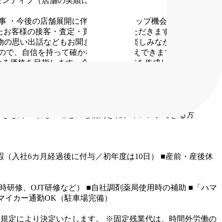
インセンティブ（店舗の実績に応じて付与）
事
・今後の店舗展開に伴うキャリアアップ機会あり
・早期に
れたお客様の接客・査定・買取を担当いただきます。
◎ 具体的
物の思い出話などもお聞きし、会話を楽しみながら対応してい
ので、自信を持って確かな価値をお伝えできます。
▼買取価
ける価格を目指します。合意後は契約書を作成し、その場で現
保管します。
▼開店・閉店作業
開店時には清掃やレジ準備、
お一人にじっくりと対応ができます。
◎ブランド品、貴金属、
ことはすぐ聞ける環境です！
好きな方
・新しいことにも前向きにチャレンジできる方
暇（入社6カ月経過後に付与／初年度は10日）
■産前・産後休
時研修、OJT研修など）
■自社調剤薬局使用時の補助
■「ハマ
マイカー通勤OK（駐車場完備）
社規定により決定いたします。
※固定残業代は、時間外労働の