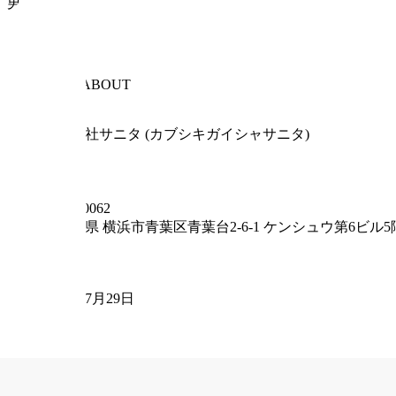
男女ともに活躍中のフラットな組織で、主体性を重視する社
会社情報
COMPANY ABOUT
会社名
株式会社サニタ (カブシキガイシャサニタ)
事業形態
法人
住所
〒
227-0062
神奈川県
横浜市青葉区青葉台2-6-1 ケンシュウ第6ビル5
従業員数
106
設立年月日
1983年7月29日
資本金
5000
事業内容
薬局、整骨院、デイサービス、訪問事業の運営
ウェブサイト