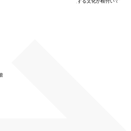
風が特徴。サニタには、自ら考え行動する文化が根付いていま
階