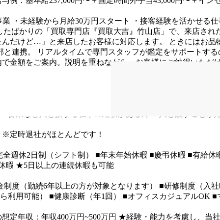
与例：基本給237,000円〜＋固定時間外手当43,000円〜＋
事業
・未経験から月給30万円スタート
・接客経験を活かせる仕
ENしたばかりの「買取専門店『買取大吉』竹山店」で、来店さ
たんだけど…」と来店したお客様に対応します。
ときにはお品
部と連携。
リアルタイムで専門スタッフが鑑定をサポートする
内で金額をご案内。説明を重ねながら、お客様にご納得いただ
理
買取した品物を整理して、傷つけることがないように大切に
の準備などを行います。
◎1日3～4組の接客のため、お一人
店舗メンバーは1～3名ほどでスタートする予定で、わからない
・営業など人と接する仕事の経験がある方
・人と話すことが
 ※定時退社がほとんどです！
完全週休2日制（シフト制）
■年末年始休暇
■慶弔休暇
■有給休
休暇
★5日以上の連続休暇も可能
金制度（勤続6年以上の方が対象となります）
■研修制度（入社
ら利用可能）
■健康診断（年1回）
■オフィスカジュアルOK
■
想定年収：年収400万円~500万円
★経験・能力を考慮し、当