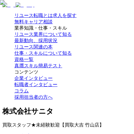
リユース転職とは
求人を探す
無料キャリア相談
業界知識・仕事・スキル
リユース業界について知る
最新動向、採用状況
リユース関連の本
仕事・スキルについて知る
資格一覧
真贋スキル簡易テスト
コンテンツ
企業インタビュー
転職者インタビュー
コラム
採用担当者の方へ
株式会社サニタ
買取スタッフ★未経験歓迎【買取大吉 竹山店】