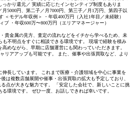
しっかり還元／
実績に応じたインセンティブ制度もありま
月5000円、第二子／月7000円、第三子／月1万円、第四子以
す
＜モデル年収例＞
・年収400万円（入社1年目／未経験）
ィブ
・年収600万〜800万円（エリアマネージャー）
・貴金属の見方、査定の流れなどをイチから学べるため、未
らも不明点をすぐに相談できる環境です。
現場で経験を積み
を高めながら、早期に店舗運営にも関わっていただきます。
ャリアアップも可能です。
また、催事や出張買取など、より
に伸長しています。
これまで医療・介護領域を中心に事業を
今後は複数店舗展開や催事・出張買取の拡大も予定しており、
れる点が大きな魅力です。
「安定した会社で、新しいことに挑
ある環境です。
ぜひ一度、お話しできれば幸いです。