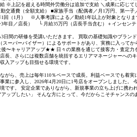
支給
※上記を超える時間外労働分は追加で支給
＼成果に応じて
通勤交通費（全額支給）
■家族手当（配偶者／月1万円、第一子／
年1回（1月） ※人事考課による／勤続1年以上が対象となりま
〜3年目／店長）
└ 月給35万円（店長手当含む）＋インセンテ
る3日間の研修を受講いただきます。
買取の基礎知識やブランド
V（スーパーバイザー）によるサポートがあり、実務に入ってか
社後〜キャリアアップ★★
日々の業務を通じて接客力・査定力
店長、さらには複数店舗を統括するエリアマネージャーへのキ
収入アップも目指せる環境です。
ちながら、売上は毎年110％ペースで成長。利益ベースでも着実
業に参入し、2026年4月20日に1号店をオープンしました。
境です。
安定企業でありながら、新規事業の立ち上げに携わ
アアップしたい」
そんな方にとって、今だからこそチャンスの