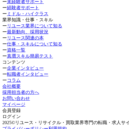
ー
未経験者サポート
ー
経験者サポート
ー
ミドル・ハイクラス
業界知識・仕事・スキル
ー
リユース業界について知る
ー
最新動向、採用状況
ー
リユース関連の本
ー
仕事・スキルについて知る
ー
資格一覧
ー
真贋スキル簡易テスト
コンテンツ
ー
企業インタビュー
ー
転職者インタビュー
ー
コラム
会社概要
採用担当者の方へ
お問い合わせ
マイページ
会員登録
ログイン
2025©リユース・リサイクル・買取業界専門の転職・求人サ
プライバシーポリシー
利用規約