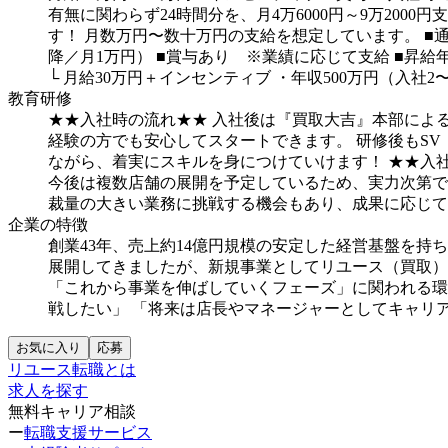
有無に関わらず24時間分を、月4万6000円～9万2000円
す！
月数万円〜数十万円の支給を想定しています。
■
降／月1万円）
■賞与あり ※業績に応じて支給
■昇給
└ 月給30万円＋インセンティブ
・年収500万円（入社2
教育研修
★★入社時の流れ★★
入社後は『買取大吉』本部によ
経験の方でも安心してスタートできます。
研修後もS
ながら、着実にスキルを身につけていけます！
★★入
今後は複数店舗の展開を予定しているため、実力次第で
裁量の大きい業務に挑戦する機会もあり、成果に応じて
企業の特徴
創業43年、売上約14億円規模の安定した経営基盤を持
展開してきましたが、新規事業としてリユース（買取）事
「これから事業を伸ばしていくフェーズ」に関われる環
戦したい」
「将来は店長やマネージャーとしてキャリ
お気に入り
応募
リユース転職とは
求人を探す
無料キャリア相談
ー
転職支援サービス