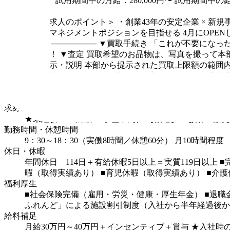
6カ月
試用期間中の月給：280,000円〜
試用期間中の給
仕事内容
＜この求人のポイント＞
・創業43年の安定企業 × 新規
店長・マネジメントポジションを目指せる
4月にOP
には？
────────
▼買取手続き
「これが不要になっ
きます！
▼査定
買取希望のお品物は、写真を撮って本
格の提示・説明
本部から提示された買取上限額の範囲
金をお渡しするか、振り込みで対応します。
▼商品管
金相場チェックなどを行い、閉店時には売上管理や翌日
金貨、古銭、衣類など幅広い商材を取り扱います。
◎
求める人材
★未経験OK（業界・学歴不問）
【歓迎】
・接客・販売
勤務時間・休憩時間
9：30～18：30（実働8時間／休憩60分）
月10時間程度
休日・休暇
年間休日 114日＋有給休暇5日以上＝実質119日以上
■
暇（取得実績あり）
■育児休暇（取得実績あり）
■介護
福利厚生
■社会保険完備（雇用・労災・健康・厚生年金）
■退職
ふれんど」による施設割引制度（入社から半年経過後か
給料補足
月給30万円～40万円＋インセンティブ＋賞与
★入社時の