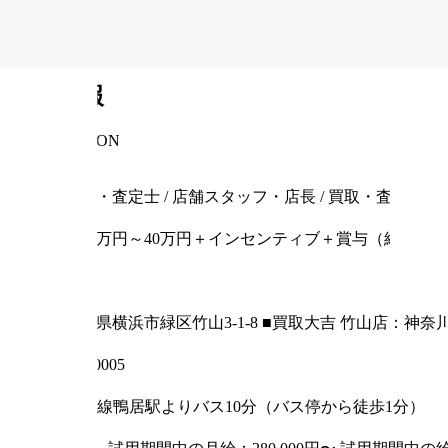
https://sanitapharmacy.co.jp/
掲載期間
2026/06/05
~
2026/08/29
求人情報
INFORMATION
職種
鑑定士・査定士 / 店舗スタッフ・店長 / 買取・査定
給与
月給30万円～40万円＋インセンティブ＋賞与（経験・
雇用形態
正社員
住所
神奈川県横浜市緑区竹山3-1-8
■買取大吉 竹山店：神奈川
郵便番号
〒226-0005
最寄り駅
JR横浜線鴨居駅よりバス10分（バス停から徒歩1分）
試用期間